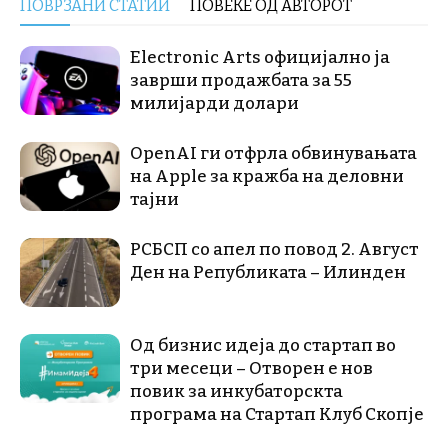
ПОВРЗАНИ СТАТИИ
ПОВЕЌЕ ОД АВТОРОТ
Electronic Arts официјално ја
заврши продажбата за 55
милијарди долари
OpenAI ги отфрла обвинувањата
на Apple за кражба на деловни
тајни
РСБСП со апел по повод 2. Август
Ден на Републиката – Илинден
Од бизнис идеја до стартап во
три месеци – Отворен е нов
повик за инкубаторскта
програма на Стартап Клуб Скопје