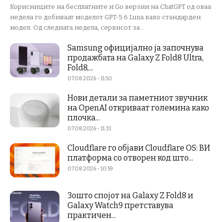
Корисниците на бесплатните и Go верзии на ChatGPT од оваа
недела го добиваат моделот GPT-5.6 Luna како стандарден
модел. Од следната недела, сервисот за...
Samsung официјално ја започнува
продажбата на Galaxy Z Fold8 Ultra,
Fold8,...
07.08.2026 - 11:50
Нови детали за паметниот звучник
на OpenAI откриваат големина како
плочка...
07.08.2026 - 11:31
Cloudflare го објави Cloudflare OS: ВИ
платформа со отворен код што...
07.08.2026 - 10:59
Зошто спојот на Galaxy Z Fold8 и
Galaxy Watch9 претставува
практичен...