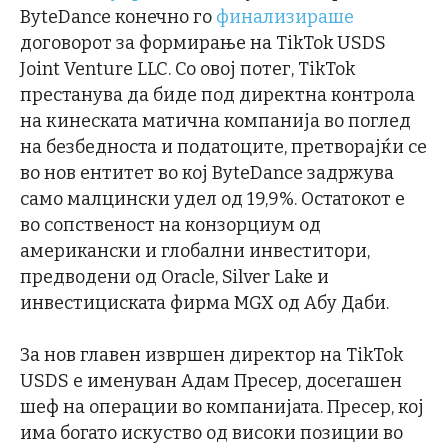
ByteDance конечно го
финализираше
договорот за формирање на TikTok USDS
Joint Venture LLC. Со овој потег, TikTok
престанува да биде под директна контрола
на кинеската матична компанија во поглед
на безбедноста и податоците, претворајќи се
во нов ентитет во кој ByteDance задржува
само малцински удел од 19,9%. Остатокот е
во сопственост на конзорциум од
американски и глобални инвеститори,
предводени од Oracle, Silver Lake и
инвестициската фирма MGX од Абу Даби.
За нов главен извршен директор на TikTok
USDS е именуван Адам Пресер, досегашен
шеф на операции во компанијата. Пресер, кој
има богато искуство од високи позиции во