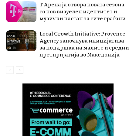
Т Арена ја отвора новата сезона
со нов визуелен идентитет и
музички настан за сите граѓани
Local Growth Initiative: Provence
Agency започнува иницијатива
за поддршка на малите и средни
претпријатија во Македонија