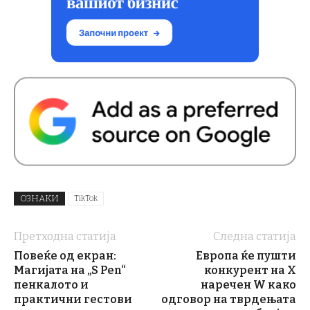
ОЗНАКИ
TikTok
Претходна статија
Следна статија
Повеќе од екран:
Европа ќе пушти
Магијата на „S Pen“
конкурент на X
пенкалото и
наречен W како
практични гестови
одговор на тврдењата