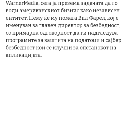
WarnerMedia, сега ја презема задачата да го
води американскиот бизнис како независен
ентитет. Нему ќе му помага Вил Фарел, кој е
именуван за главен директор за безбедност,
со примарна одговорност да ги надгледува
програмите за заштита на податоци и сајбер
безбедност кои се клучни за опстанокот на
апликацијата.