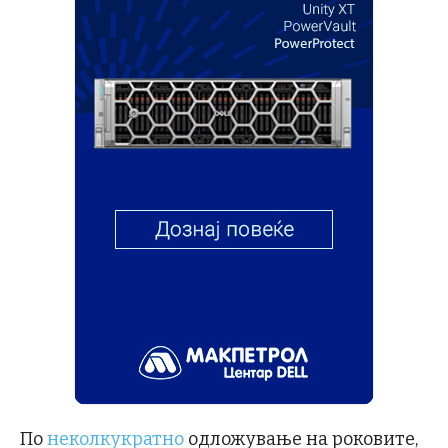
По
неколкукратно
одложување на роковите,