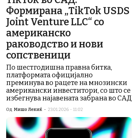
Формирана „TikTok USDS
Joint Venture LLC“ со
американско
раководство и нови
сопственици
По шестгодишна правна битка,
платформата официјално
преминува во рацете на мнозински
американски инвеститори, со што се
избегнува најавената забрана во САД
Од
Мишо Лекиќ
-
23.01.2026 - 11:02