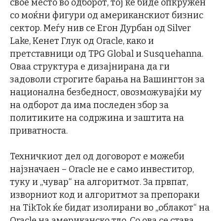
свое место во одборот, тој ќе биде опкружен
со моќни фигури од американскиот бизнис
сектор. Меѓу нив се Егон Дурбан од Silver
Lake, Кенет Глук од Oracle, како и
претставници од TPG Global и Susquehanna.
Оваа структура е дизајнирана да ги
задоволи строгите барања на Вашингтон за
национална безбедност, овозможувајќи му
на одборот да има последен збор за
политиките на содржина и заштита на
приватноста.
Техничкиот дел од договорот е можеби
најзначаен – Oracle не е само инвеститор,
туку и „чувар“ на алгоритмот. За првпат,
изворниот код и алгоритмот за препораки
на TikTok ќе бидат изолирани во „облакот“ на
Oracle на американско тло. Со ова се става