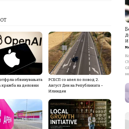
РОТ
Б
д
и
М
К
Ch
GP
не
 отфрла обвинувањата
РСБСП со апел по повод 2.
а кражба на деловни
Август Ден на Републиката –
Илинден