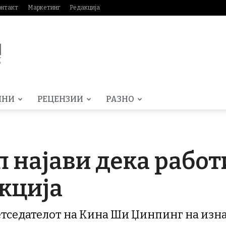
онтакт
Маркетинг
Редакција
МНИ
РЕЦЕНЗИИ
РАЗНО
 најави дека работ
нкција
етседателот на Кина Ши Џинпинг на изна