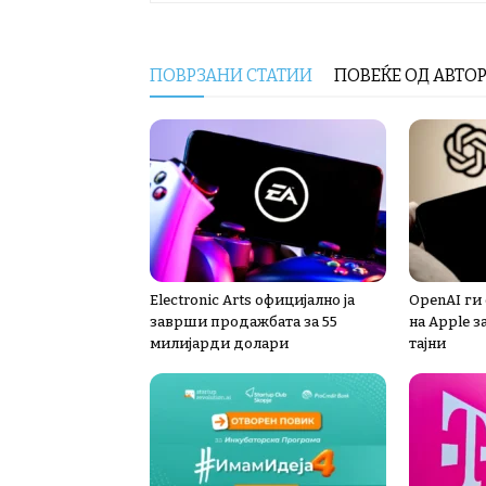
ПОВРЗАНИ СТАТИИ
ПОВЕЌЕ ОД АВТО
Electronic Arts официјално ја
OpenAI ги
заврши продажбата за 55
на Apple з
милијарди долари
тајни