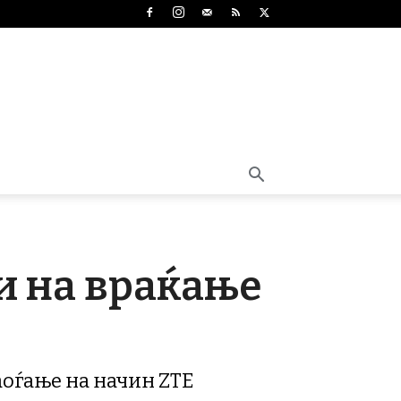
и на враќање
оѓање на начин ZTE