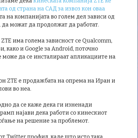
читаме дека
кинеската компанија ZTE ќе
та од страна на САД за извоз кон оваа
та на компанијата во голем дел зависи од
 да можат да продолжат да работат.
 ZTE има голема зависност се Qualcomm,
 како и Google за Android, поточно
е може да се инсталираат апликациите на
кон ZTE е продажбата на опрема на Иран и
ови во неа.
одно да се каже дека ги изненади
рамп најави дека работи со кинескиот
ѓање на решение за проблемот.
т Twitter профил, каде што исто така