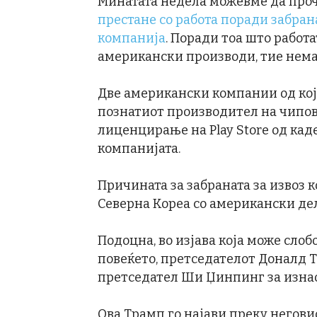
Минатата недела можевме да про
престане со работа поради забрана
компанија
. Поради тоа што работа
американски производи, тие нема
Две американски компании од кој
познатиот производител на чипови,
лиценцирање на Play Store од кад
компанијата.
Причината за забраната за извоз 
Северна Кореа со американски дел
Подоцна, во изјава која може слоб
повеќето, претседателот Доналд Т
претседател Ши Џинпинг за изнао
Ова Трамп го најави преку неговио