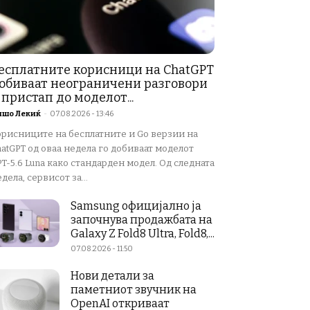
есплатните корисници на ChatGPT
обиваат неограничени разговори
 пристап до моделот...
ишо Лекиќ
-
07.08.2026 - 13:46
орисниците на бесплатните и Go верзии на
atGPT од оваа недела го добиваат моделот
T-5.6 Luna како стандарден модел. Од следната
дела, сервисот за...
Samsung официјално ја
започнува продажбата на
Galaxy Z Fold8 Ultra, Fold8,...
07.08.2026 - 11:50
Нови детали за
паметниот звучник на
OpenAI откриваат