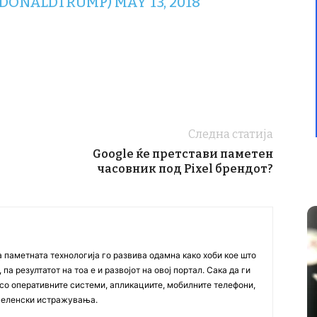
ALDONALDTRUMP)
MAY 13, 2018
Следна статија
Google ќе претстави паметен
часовник под Pixel брендот?
а паметната технологија го развива одамна како хоби кое што
па резултатот на тоа е и развојот на овој портал. Сака да ги
со оперативните системи, апликациите, мобилните телефони,
вселенски истражувања.