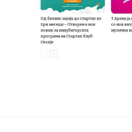
Од бизнис идеја до стартап во
Т Арена ја
три месеци – Отворен е нов
со нов ви
повик за инкубаторскта
музички на
програма на Стартап Клуб
Скопје