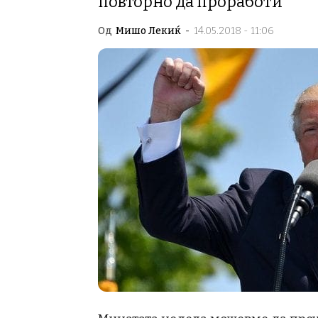
повторно да проработи
Од
Мишо Лекиќ
-
14.05.2018 - 11:06