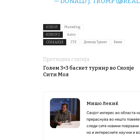
— DONALD J. TRUMP (@RE
ИЗВОР
PhoneDog
ИЗВОР 2
Axios
ОЗНАКИ
ZTE
Доналд Трамп
Кина
Претходна статија
Голем 3×3 баскет турнир во Скопје
Сити Мол
Мишо Лекиќ
Својот интерес во областа н
прераснува во нешто повеќе, 
следи сите новини поврзани 
но и интересните научни и 