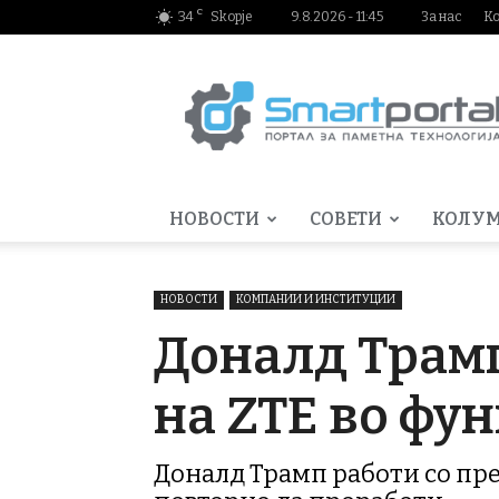
C
34
Skopje
9.8.2026 - 11:45
За нас
К
Smartportal.mk
НОВОСТИ
СОВЕТИ
КОЛУ
НОВОСТИ
КОМПАНИИ И ИНСТИТУЦИИ
Доналд Трамп
на ZTE во фу
Доналд Трамп работи со пр