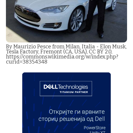
By Maurizio Pesce from Milan, Italia - Elon Musk,
Tesla Factory, Fremont (CA, USA), CC BY 2.0,
https://commons.wikimedia.org/w/index.php?
curid=38354348