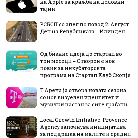
на Apple за кражба на деловни
тајни
РСБСП со апел по повод 2. Август
Ден на Републиката – Илинден
Од бизнис идеја до стартап во
три месеци – Отворен е нов
повик за инкубаторскта
програма на Стартап Клуб Скопје
Т Арена ја отвора новата сезона
со нов визуелен идентитет и
музички настан за сите граѓани
Local Growth Initiative: Provence
Agency започнува иницијатива
за поддршка на малите и средни