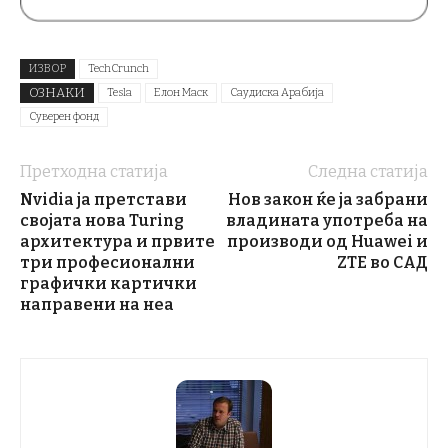
ИЗВОР
TechCrunch
ОЗНАКИ
Tesla
Елон Маск
Саудиска Арабија
Суверен фонд
Претходна статија
Следна статија
Nvidia ја претстави
Нов закон ќе ја забрани
својата нова Turing
владината употреба на
архитектура и првите
производи од Huawei и
три професионални
ZTE во САД
графички картички
направени на неа