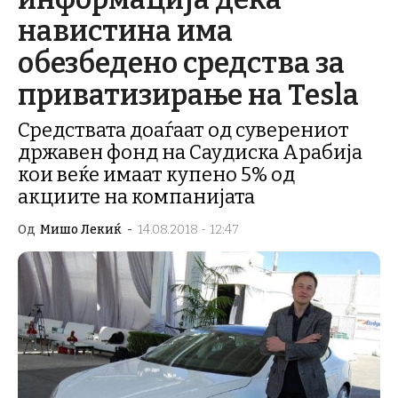
навистина има
обезбедено средства за
приватизирање на Tesla
Средствата доаѓаат од суверениот
државен фонд на Саудиска Арабија
кои веќе имаат купено 5% од
акциите на компанијата
Од
Мишо Лекиќ
-
14.08.2018 - 12:47