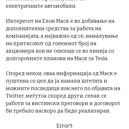
електричните автомобили.
Интересот на Елон Маск е во добивање на
дополнителни средства за работа на
компанијата, а најважно од се, намалување
на притисокот од големиот број на
акционери кои не секогаш се во линија со
долгорочните планови на Маск за Tesla.
Според некои, оваа информација од Маск е
пуштена со цел да ја намали штетата и
можните последици кон него по објавата на
Twitter, меѓутоа според други, сепак се
работи за вистински преговори и договорот
би требало наскоро да биде реализиран.
Error9