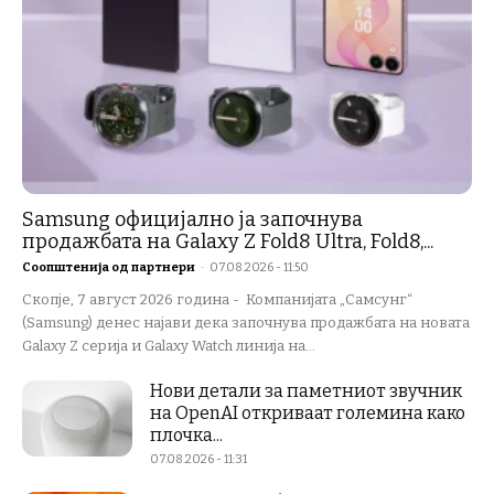
Samsung официјално ја започнува
продажбата на Galaxy Z Fold8 Ultra, Fold8,...
Соопштенија од партнери
-
07.08.2026 - 11:50
Скопје, 7 август 2026 година - Компанијата „Самсунг“
(Samsung) денес најави дека започнува продажбата на новата
Galaxy Z серија и Galaxy Watch линија на...
Нови детали за паметниот звучник
на OpenAI откриваат големина како
плочка...
07.08.2026 - 11:31