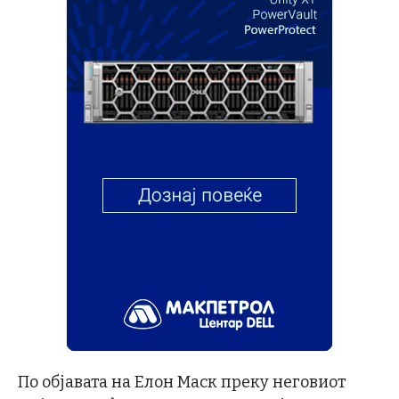
По објавата на Елон Маск преку неговиот