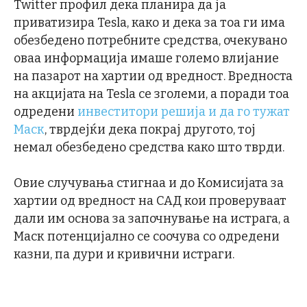
Twitter профил дека планира да ја
приватизира Tesla, како и дека за тоа ги има
обезбедено потребните средства, очекувано
оваа информација имаше големо влијание
на пазарот на хартии од вредност. Вредноста
на акцијата на Tesla се зголеми, а поради тоа
одредени
инвеститори решија и да го тужат
Маск
, тврдејќи дека покрај другото, тој
немал обезбедено средства како што тврди.
Овие случувања стигнаа и до Комисијата за
хартии од вредност на САД кои проверуваат
дали им основа за започнување на истрага, а
Маск потенцијално се соочува со одредени
казни, па дури и кривични истраги.