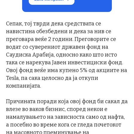
Сепак, тој тврди дека средствата се
навистина обезбедени и дека за нив се
преговара веќе 2 години. Преговорите се
водат со суверениот државен фонд на
Саудиска Арабија, односно како што исто
така се нарекува Јавен инвестициски фонд.
Овој фонд веќе има купено 5% од акциите на
Tesla, па сака целосно да ја откупи
компанијата.
Причината поради која овој фонд би сакал да
влезе во ваков бизнис, според некои е
намалувањето на зависноста само од нафта,
а посебно во време кога се гледа почетокот
на масовното преминување на