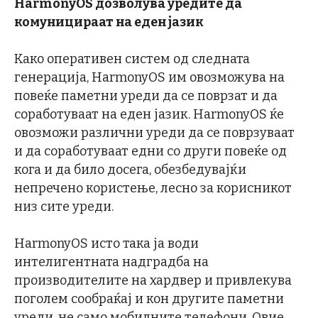
HarmonyOS дозволува уредите да
комуницираат на еден јазик
Како оперативен систем од следната
генерација, HarmonyOS им овозможува на
повеќе паметни уреди да се поврзат и да
соработуваат на еден јазик. HarmonyOS ќе
овозможи различни уреди да се поврзуваат
и да соработуваат едни со други повеќе од
кога и да било досега, обезбедувајќи
непречено користење, лесно за корисникот
низ сите уреди.
HarmonyOS исто така ја води
интелигентната надградба на
производителите на хардвер и привлекува
поголем сообраќај и кон другите паметни
уреди, не само мобилните телефони. Овие