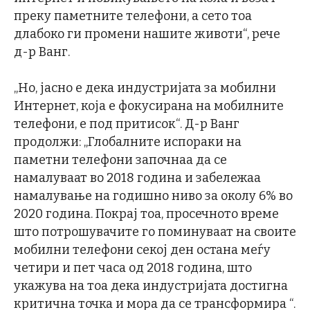
преку паметните телефони, а сето тоа
длабоко ги промени нашите животи“, рече
д-р Ванг.
„Но, јасно е дека индустријата за мобилни
Интернет, која е фокусирана на мобилните
телефони, е под притисок“. Д-р Ванг
продолжи: „Глобалните испораки на
паметни телефони започнаа да се
намалуваат во 2018 година и забележаа
намалување на годишно ниво за околу 6% во
2020 година. Покрај тоа, просечното време
што потрошувачите го поминуваат на своите
мобилни телефони секој ден остана меѓу
четири и пет часа од 2018 година, што
укажува на тоа дека индустријата достигна
критична точка и мора да се трансформира “.