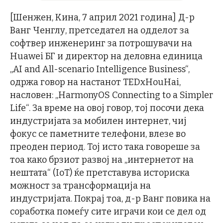
[Шенжен, Кина, 7 април 2021 година] Д-р
Ванг Ченглу, претседател на одделот за
софтвер инженеринг за потрошувачи на
Huawei БГ и директор на деловна единица
„AI and All-scenario Intelligence Business“,
одржа говор на настанот TEDxHouHai,
насловен: „HarmonyOS Connecting to a Simpler
Life“. За време на овој говор, тој посочи дека
индустријата за мобилен интернет, чиј
фокус се паметните телефони, влезе во
преоден период. Тој исто така говореше за
тоа како брзиот развој на „интернетот на
нештата“ (IoT) ќе претставува историска
можност за трансформација на
индустријата. Покрај тоа, д-р Ванг повика на
соработка помеѓу сите играчи кои се дел од