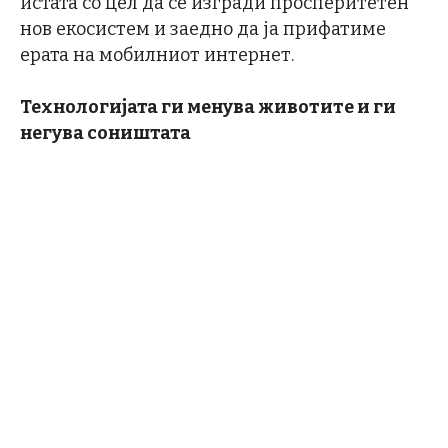
истата со цел да се изгради просперитетен
нов екосистем и заедно да ја прифатиме
ерата на мобилниот интернет.
Технологијата ги менува животите и ги
негува соништата