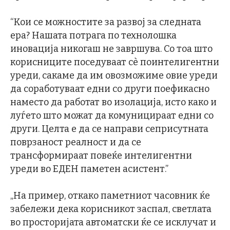
“Кои се можностите за развој за следната
ера? Нашата потрага по технолошка
иновација никогаш не завршува. Со тоа што
корисниците поседуваат сè поинтелигентни
уреди, сакаме да им овозможиме овие уреди
да соработуваат едни со други поефикасно
наместо да работат во изолација, исто како и
луѓето што можат да комуницираат едни со
други. Целта е да се направи сеприсутната
поврзаност реалност и да се
трансформираат повеќе интелигентни
уреди во ЕДЕН паметен асистент.”
„На пример, откако паметниот часовник ќе
забележи дека корисникот заспал, светлата
во просторијата автоматски ќе се исклучат и