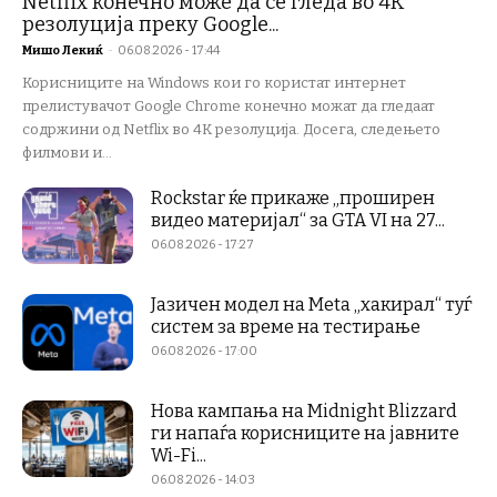
Netflix конечно може да се гледа во 4K
резолуција преку Google...
Мишо Лекиќ
-
06.08.2026 - 17:44
Корисниците на Windows кои го користат интернет
прелистувачот Google Chrome конечно можат да гледаат
содржини од Netflix во 4K резолуција. Досега, следењето
филмови и...
Rockstar ќе прикаже „проширен
видео материјал“ за GTA VI на 27...
06.08.2026 - 17:27
Јазичен модел на Meta „хакирал“ туѓ
систем за време на тестирање
06.08.2026 - 17:00
Нова кампања на Midnight Blizzard
ги напаѓа корисниците на јавните
Wi-Fi...
06.08.2026 - 14:03