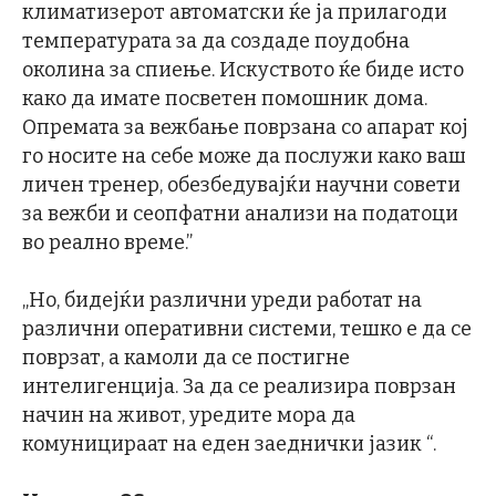
климатизерот автоматски ќе ја прилагоди
температурата за да создаде поудобна
околина за спиење. Искуството ќе биде исто
како да имате посветен помошник дома.
Опремата за вежбање поврзана со апарат кој
го носите на себе може да послужи како ваш
личен тренер, обезбедувајќи научни совети
за вежби и сеопфатни анализи на податоци
во реално време.”
„Но, бидејќи различни уреди работат на
различни оперативни системи, тешко е да се
поврзат, а камоли да се постигне
интелигенција. За да се реализира поврзан
начин на живот, уредите мора да
комуницираат на еден заеднички јазик “.