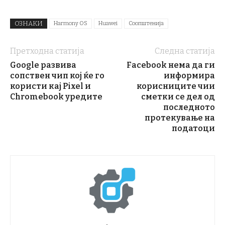
ОЗНАКИ
Harmony OS
Huawei
Соопштенија
Претходна статија
Следна статија
Google развива
Facebook нема да ги
сопствен чип кој ќе го
информира
користи кај Pixel и
корисниците чии
Chromebook уредите
сметки се дел од
последното
протекување на
податоци