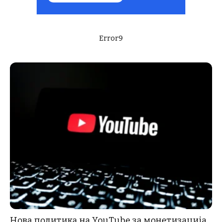
Error9
Нова политика на YouTube за монетизација