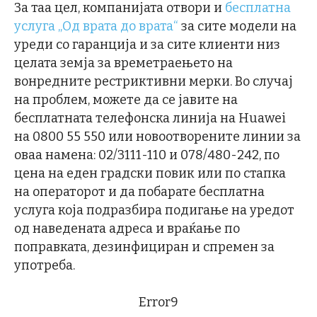
За таа цел, компанијата отвори и
бесплатна
услуга „Од врата до врата“
за сите модели на
уреди со гаранција и за сите клиенти низ
целата земја за времетраењето на
вонредните рестриктивни мерки. Во случај
на проблем, можете да се јавите на
бесплатната телефонска линија на Huawei
на 0800 55 550 или новоотворените линии за
оваа намена: 02/3111-110 и 078/480-242, по
цена на еден градски повик или по стапка
на операторот и да побарате бесплатна
услуга која подразбира подигање на уредот
од наведената адреса и враќање по
поправката, дезинфициран и спремен за
употреба.
Error9