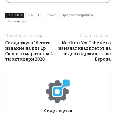
ОЗНАКИ
COVID-19
Huawei
Продолжена гаранција
Соопштенија
Претходна статија
Следна статија
Се одложува 16-тото
Netflix и YouTube ќе го
издание на Виз Ер
намалат квалитетот на
Скопски маратон за 4-
видео содржината во
ти октомври 2020
Европа
Смартпортал