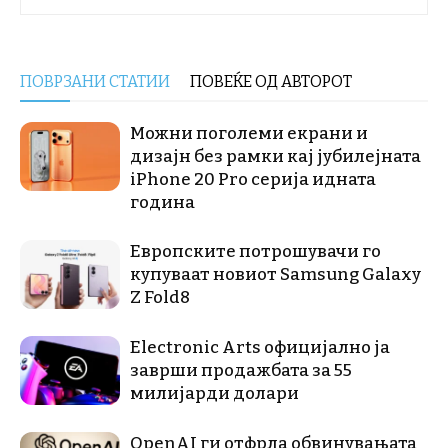
ПОВРЗАНИ СТАТИИ
ПОВЕЌЕ ОД АВТОРОТ
Можни поголеми екрани и
дизајн без рамки кај јубилејната
iPhone 20 Pro серија идната
година
Европските потрошувачи го
купуваат новиот Samsung Galaxy
Z Fold8
Electronic Arts официјално ја
заврши продажбата за 55
милијарди долари
OpenAI ги отфрла обвинувањата