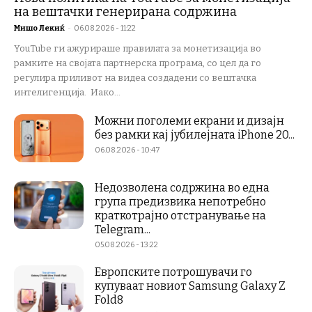
на вештачки генерирана содржина
Мишо Лекиќ
-
06.08.2026 - 11:22
YouTube ги ажурираше правилата за монетизација во
рамките на својата партнерска програма, со цел да го
регулира приливот на видеа создадени со вештачка
интелигенција. Иако...
Можни поголеми екрани и дизајн
без рамки кај јубилејната iPhone 20...
06.08.2026 - 10:47
Недозволена содржина во една
група предизвика непотребно
краткотрајно отстранување на
Telegram...
05.08.2026 - 13:22
Европските потрошувачи го
купуваат новиот Samsung Galaxy Z
Fold8