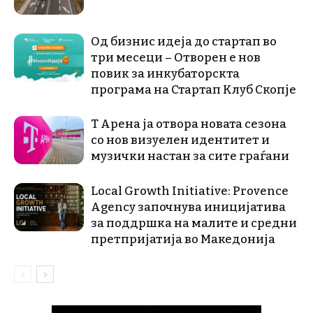
Од бизнис идеја до стартап во
три месеци – Отворен е нов
повик за инкубаторскта
програма на Стартап Клуб Скопје
Т Арена ја отвора новата сезона
со нов визуелен идентитет и
музички настан за сите граѓани
Local Growth Initiative: Provence
Agency започнува иницијатива
за поддршка на малите и средни
претпријатија во Македонија