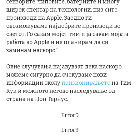
сензорите, чиповите, батериите и многу
широк спектар на технологии, низ сите
производи на Apple. Заедно ги
овозможуваме најдобрите производи во
светот. Го сакам мојот тим и ја сакам мојата
работа во Apple и не планирам да си
заминам наскоро.“
Овие случувања најавуваат дека наскоро
можеме сигурно да очекуваме нови
информации околу
пензионирањето
на Тим
Кук и можното негово наследување од
страна на Џон Тернус.
Error9
Error9