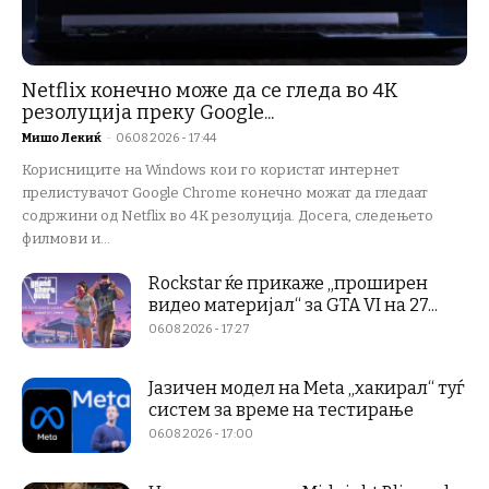
Netflix конечно може да се гледа во 4K
резолуција преку Google...
Мишо Лекиќ
-
06.08.2026 - 17:44
Корисниците на Windows кои го користат интернет
прелистувачот Google Chrome конечно можат да гледаат
содржини од Netflix во 4K резолуција. Досега, следењето
филмови и...
Rockstar ќе прикаже „проширен
видео материјал“ за GTA VI на 27...
06.08.2026 - 17:27
Јазичен модел на Meta „хакирал“ туѓ
систем за време на тестирање
06.08.2026 - 17:00