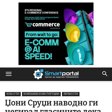
НОВОСТИ
КОМПАНИИ И ИНСТИТУЦИИ
ЛИЧНОСТИ
Џони Сруџи наводно ги
негирал гласините дека