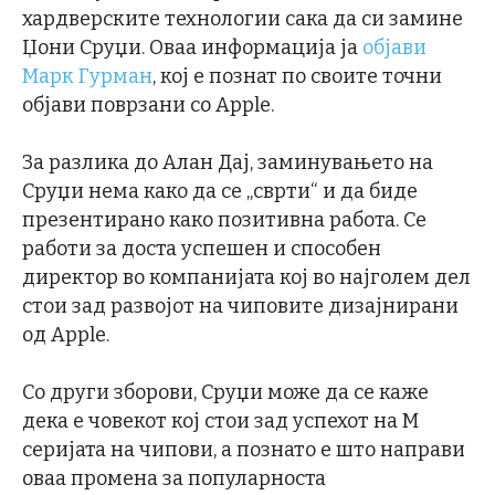
хардверските технологии сака да си замине
Џони Сруџи. Оваа информација ја
објави
Марк Гурман
, кој е познат по своите точни
објави поврзани со Apple.
За разлика до Алан Дај, заминувањето на
Сруџи нема како да се „сврти“ и да биде
презентирано како позитивна работа. Се
работи за доста успешен и способен
директор во компанијата кој во најголем дел
стои зад развојот на чиповите дизајнирани
од Apple.
Со други зборови, Сруџи може да се каже
дека е човекот кој стои зад успехот на М
серијата на чипови, а познато е што направи
оваа промена за популарноста