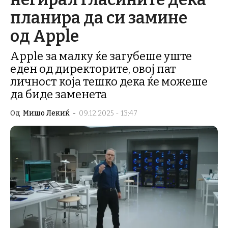
планира да си замине
од Apple
Apple за малку ќе загубеше уште
еден од директорите, овој пат
личност која тешко дека ќе можеше
да биде заменета
Од
Мишо Лекиќ
-
09.12.2025 - 13:47