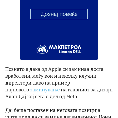
Познато е дека од Apple си заминаа доста
вработени, меѓу кои и неколку клучни
директори, како на пример
најновото
заминување
на главниот за дизајн
Алан Дај кој сега е дел од Meta.
Дај беше поставен на неговата позиција
уште пред да си замине легендарниот Џони