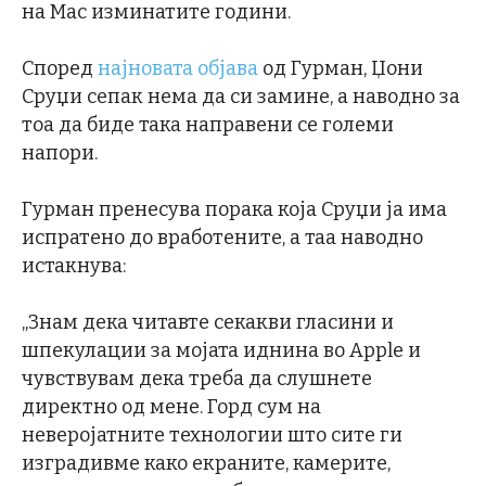
на Mac изминатите години.
Според
најновата објава
од Гурман, Џони
Сруџи сепак нема да си замине, а наводно за
тоа да биде така направени се големи
напори.
Гурман пренесува порака која Сруџи ја има
испратено до вработените, а таа наводно
истакнува:
„Знам дека читавте секакви гласини и
шпекулации за мојата иднина во Apple и
чувствувам дека треба да слушнете
директно од мене. Горд сум на
неверојатните технологии што сите ги
изградивме како екраните, камерите,