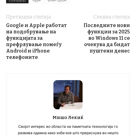
ОЗНАКИ
Apple
Џони Сруџи
Претходна статија
Следна статија
Google и Apple работат
Последните нови
на подобрување на
функции за 2025
функцијата за
во Windows 11 се
префрлување помеѓу
очекува да бидат
Android и iPhone
пуштени денес
телефоните
Мишо Лекиќ
Својот интерес во областа на паметната технологија го
развива одамна како хоби кое што прераснува во нешто