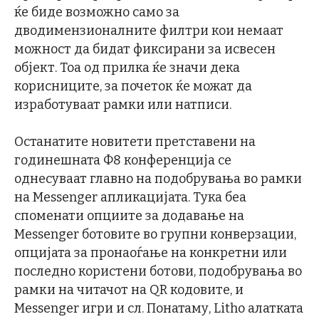
ќе биде возможно само за
дводимензионалните филтри кои немаат
можност да бидат фиксирани за исвесен
објект. Тоа од прилка ќе значи дека
корисниците, за почеток ќе можат да
изработуваат рамки или натписи.
Останатите новитети претставени на
годинешната Ф8 конференција се
однесуваат главно на подобрувања во рамки
на Messenger апликацијата. Тука беа
споменати опциите за додавање на
Messenger ботовите во групни конверзации,
опцијата за пронаоѓање на конкретни или
последно користени ботови, подобрувања во
рамки на читачот на QR кодовите, и
Messenger игри и сл. Понатаму, Litho алатката