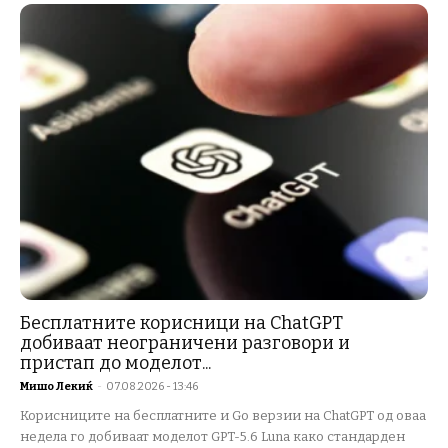
Бесплатните корисници на ChatGPT
добиваат неограничени разговори и
пристап до моделот...
Мишо Лекиќ
-
07.08.2026 - 13:46
Корисниците на бесплатните и Go верзии на ChatGPT од оваа
недела го добиваат моделот GPT-5.6 Luna како стандарден