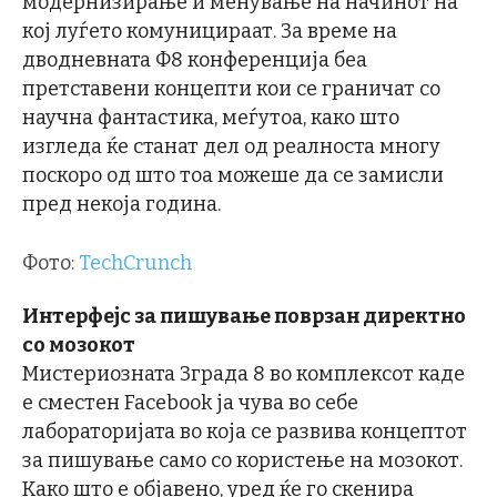
модернизирање и менување на начинот на
кој луѓето комуницираат. За време на
дводневната Ф8 конференција беа
претставени концепти кои се граничат со
научна фантастика, меѓутоа, како што
изгледа ќе станат дел од реалноста многу
поскоро од што тоа можеше да се замисли
пред некоја година.
Фото:
TechCrunch
Интерфејс за пишување поврзан директно
со мозокот
Мистериозната Зграда 8 во комплексот каде
е сместен Facebook ја чува во себе
лабораторијата во која се развива концептот
за пишување само со користење на мозокот.
Како што е објавено, уред ќе го скенира