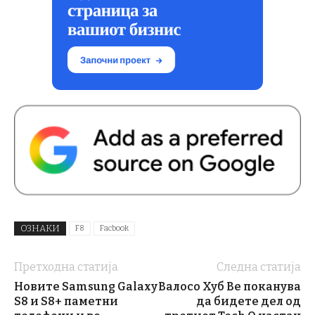
ОЗНАКИ
F8
Facbook
Претходна статија
Следна статија
Новите Samsung Galaxy
Валосо Хуб Ве поканува
S8 и S8+ паметни
да бидете дел од