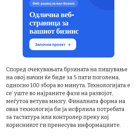
Според очекувањата брзината на пишување
на овој начин ќе биде за 5 пати поголема,
односно 100 збора во минута. Технологијата е
се’ уште во најраните фази на развојот,
меѓутоа ветува многу. Финалната форма на
оваа технологија би ја исфрлила потребата
за тастатура или контролер преку кој
корисникот ги пренесува информациите.