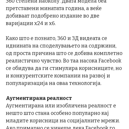
360 степени наоколу. Двата модела беа
претставени минатата година, а веќе
добиваат подобрено издание во две
варијации х24 и х6.
Како што е познато, 360 и 3Д видеата се
иднината на споделувањето на содржини,
од проста причина што се добива комплетно
реалистично чувство. Во таа насока Facebook
се обидува да ги стимулира корисниците, но
и конкурентските компании на развој и
популаризација на оваа технологија.
Аугментирана реалност
Аугментирана или изобличена реалност е
нешто што стана особено популарно кај
младите корисници на социјалните мрежи.
Ако примарно се чинеше дека Facebook го