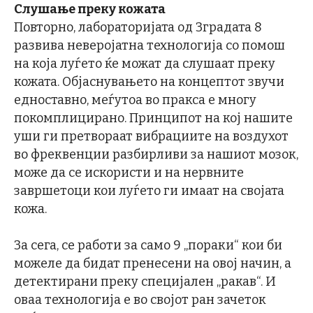
Слушање преку кожата
Повторно, лабораторијата од Зградата 8
развива неверојатна технологија со помош
на која луѓето ќе можат да слушаат преку
кожата. Објаснувањето на концептот звучи
едноставно, меѓутоа во пракса е многу
покомплицирано. Принципот на кој нашите
уши ги претвораат вибрациите на воздухот
во фреквенции разбирливи за нашиот мозок,
може да се искористи и на нервните
завршетоци кои луѓето ги имаат на својата
кожа.
За сега, се работи за само 9 „пораки“ кои би
можеле да бидат пренесени на овој начин, а
детектирани преку специјален „ракав“. И
оваа технологија е во својот ран зачеток