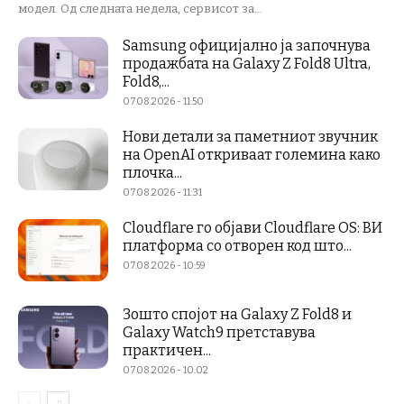
модел. Од следната недела, сервисот за...
Samsung официјално ја започнува
продажбата на Galaxy Z Fold8 Ultra,
Fold8,...
07.08.2026 - 11:50
Нови детали за паметниот звучник
на OpenAI откриваат големина како
плочка...
07.08.2026 - 11:31
Cloudflare го објави Cloudflare OS: ВИ
платформа со отворен код што...
07.08.2026 - 10:59
Зошто спојот на Galaxy Z Fold8 и
Galaxy Watch9 претставува
практичен...
07.08.2026 - 10:02