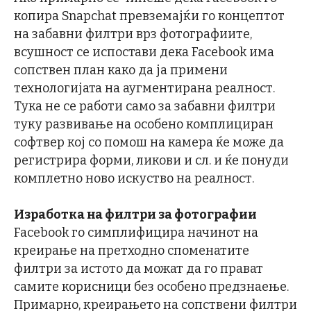
копира Snapchat превземајќи го концептот
на забавни филтри врз фотографиите,
всушност се испостави дека Facebook има
сопствен план како да ја примени
технологијата на аугментирана реалност.
Тука не се работи само за забавни филтри
туку развивање на особено комплициран
софтвер кој со помош на камера ќе може да
регистрира форми, ликови и сл. и ќе понуди
комплетно ново искуство на реалност.
Изработка на филтри за фотографии
Facebook го симплифицира начинот на
креирање на претходно споменатите
филтри за истото да можат да го прават
самите корисници без особено предзнаење.
Примарно, креирањето на сопствени филтри