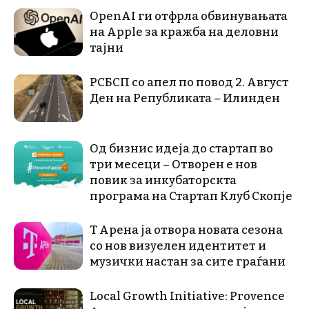
OpenAI ги отфрла обвинувањата
на Apple за кражба на деловни
тајни
РСБСП со апел по повод 2. Август
Ден на Републиката – Илинден
Од бизнис идеја до стартап во
три месеци – Отворен е нов
повик за инкубаторскта
програма на Стартап Клуб Скопје
Т Арена ја отвора новата сезона
со нов визуелен идентитет и
музички настан за сите граѓани
Local Growth Initiative: Provence