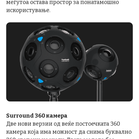
меѓутоа остава простор за понатамошно
искористување.
Surround 360 камера
Две нови верзии од веќе постоечката 360
камера која има можност да снима буквално