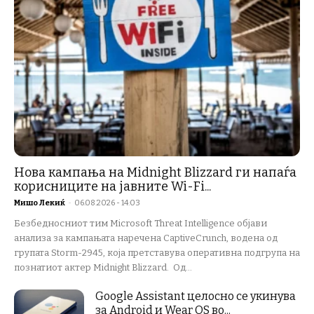
Нова кампања на Midnight Blizzard ги напаѓа
корисниците на јавните Wi-Fi...
Мишо Лекиќ
-
06.08.2026 - 14:03
Безбедносниот тим Microsoft Threat Intelligence објави
анализа за кампањата наречена CaptiveCrunch, водена од
групата Storm-2945, која претставува оперативна подгрупа на
познатиот актер Midnight Blizzard. Од...
Google Assistant целосно се укинува
за Android и Wear OS во...