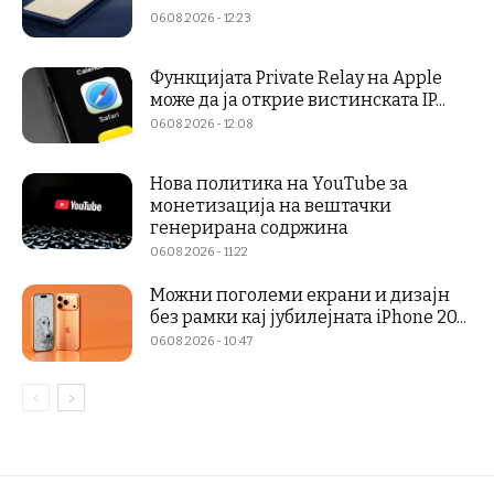
06.08.2026 - 12:23
Функцијата Private Relay на Apple
може да ја открие вистинската IP...
06.08.2026 - 12:08
Нова политика на YouTube за
монетизација на вештачки
генерирана содржина
06.08.2026 - 11:22
Можни поголеми екрани и дизајн
без рамки кај јубилејната iPhone 20...
06.08.2026 - 10:47