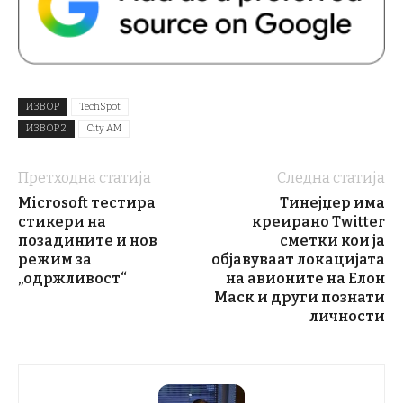
ИЗВОР
TechSpot
ИЗВОР 2
City AM
Претходна статија
Следна статија
Microsoft тестира
Тинејџер има
стикери на
креирано Twitter
позадините и нов
сметки кои ја
режим за
објавуваат локацијата
„одржливост“
на авионите на Елон
Маск и други познати
личности