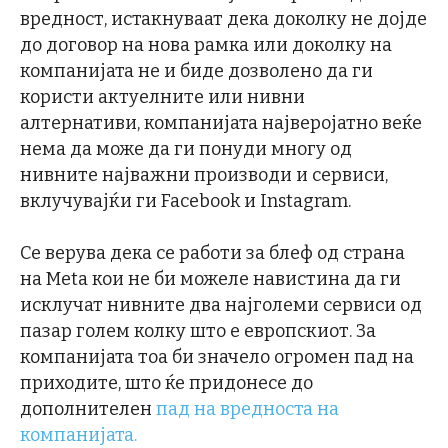
вредност, истакнуваат дека доколку не дојде
до договор на нова рамка или доколку на
компанијата не и биде дозволено да ги
користи актуелните или нивни
алтернативи, компанијата најверојатно веќе
нема да може да ги понуди многу од
нивните најважни производи и сервиси,
вклучувајќи ги Facebook и Instagram.
Се верува дека се работи за блеф од страна
на Meta кои не би можеле навистина да ги
исклучат нивните два најголеми сервиси од
пазар голем колку што е европскиот. За
компанијата тоа би значело огромен пад на
приходите, што ќе придонесе до
дополнителен
пад на вредноста на
компанијата.