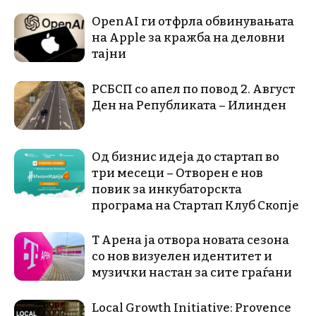
OpenAI ги отфрла обвинувањата
на Apple за кражба на деловни
тајни
РСБСП со апел по повод 2. Август
Ден на Републиката – Илинден
Од бизнис идеја до стартап во
три месеци – Отворен е нов
повик за инкубаторскта
програма на Стартап Клуб Скопје
Т Арена ја отвора новата сезона
со нов визуелен идентитет и
музички настан за сите граѓани
Local Growth Initiative: Provence