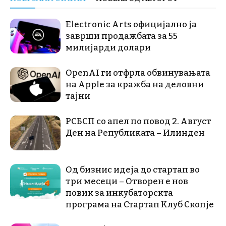
Electronic Arts официјално ја
заврши продажбата за 55
милијарди долари
OpenAI ги отфрла обвинувањата
на Apple за кражба на деловни
тајни
РСБСП со апел по повод 2. Август
Ден на Републиката – Илинден
Од бизнис идеја до стартап во
три месеци – Отворен е нов
повик за инкубаторскта
програма на Стартап Клуб Скопје