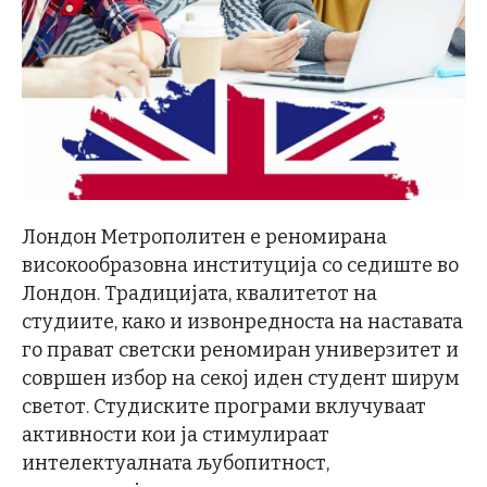
Лондон Метрополитен е реномирана
високообразовна институција со седиште во
Лондон. Традицијата, квалитетот на
студиите, како и извонредноста на наставата
го прават светски реномиран универзитет и
совршен избор на секој иден студент ширум
светот. Студиските програми вклучуваат
активности кои ја стимулираат
интелектуалната љубопитност,