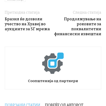
Претходна статија
Следна статија
Бразил ќе дозволи
Продолжување на
учество на Хуавеј во
роковите за
аукциите за 5Г мрежа
поквалитетни
финансиски извештаи
Соопштенија од партнери
ПОВРЗАНИ СТАТИИ
ПОВЕЌЕ ОД АВТОРОТ