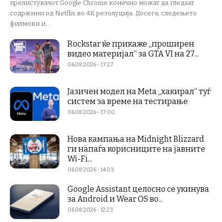
прелистувачот Google Chrome конечно можат да гледаат
содржини од Netflix во 4K резолуција. Досега, следењето
филмови и...
Rockstar ќе прикаже „проширен
видео материјал“ за GTA VI на 27...
06.08.2026 - 17:27
Јазичен модел на Meta „хакирал“ туѓ
систем за време на тестирање
06.08.2026 - 17:00
Нова кампања на Midnight Blizzard
ги напаѓа корисниците на јавните
Wi-Fi...
06.08.2026 - 14:03
Google Assistant целосно се укинува
за Android и Wear OS во...
06.08.2026 - 12:23