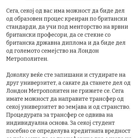
Сега, секој од вас има можност да биде дел
од образовен процес креиран по британски
стандарди, да учи под менторство на врвни
британски професори, да се стекне со
британска државна диплома и да биде дел
од големото семејство на Лондон
Метрополитен.
Доколку веќе сте запишани и студирате на
друг универзитет, а сакате да станете дел од
Лондон Метрополитен не грижете се. Сега
имате можност да направите трансфер од
секој универзитет во земјава и од странство.
Процедурата за трансфер се одвива на
индивидуална основа. За секој студент
посебно се определува кредитната вредност