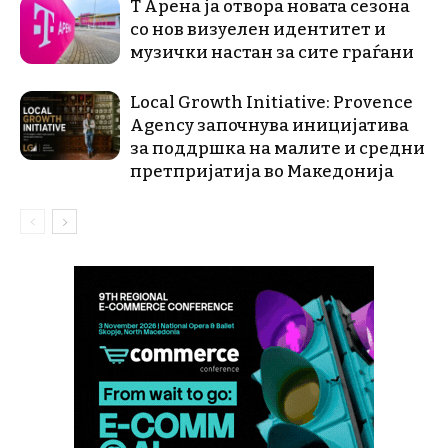
Т Арена ја отвора новата сезона
со нов визуелен идентитет и
музички настан за сите граѓани
Local Growth Initiative: Provence
Agency започнува иницијатива
за поддршка на малите и средни
претпријатија во Македонија