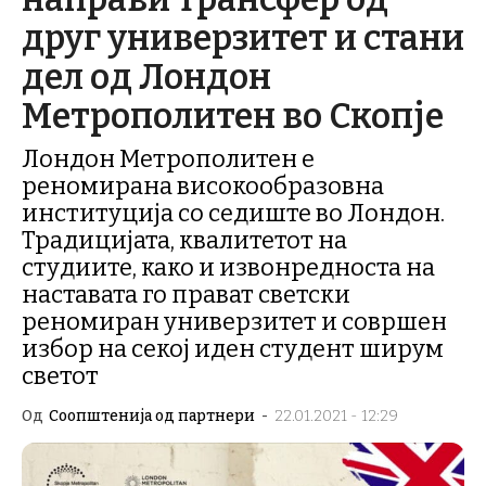
друг универзитет и стани
дел од Лондон
Метрополитен во Скопје
Лондон Метрополитен е
реномирана високообразовна
институција со седиште во Лондон.
Традицијата, квалитетот на
студиите, како и извонредноста на
наставата го прават светски
реномиран универзитет и совршен
избор на секој иден студент ширум
светот
Од
Соопштенија од партнери
-
22.01.2021 - 12:29