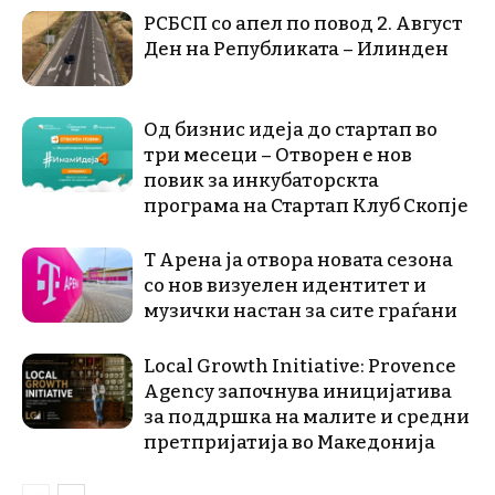
РСБСП со апел по повод 2. Август
Ден на Републиката – Илинден
Од бизнис идеја до стартап во
три месеци – Отворен е нов
повик за инкубаторскта
програма на Стартап Клуб Скопје
Т Арена ја отвора новата сезона
со нов визуелен идентитет и
музички настан за сите граѓани
Local Growth Initiative: Provence
Agency започнува иницијатива
за поддршка на малите и средни
претпријатија во Македонија