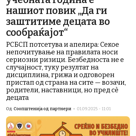
нашиот повик „Да ги
заштитиме децата во
сообраќајот“
РСБСП потсетува и апелира: Секое
непочитување на правилата носи
сериозни ризици. Безбедноста не е
случајност, туку резултат на
дисциплина, грижа и одговорен
пристап од страна на сите — возачи,
родители, наставници, но пред сѐ
децата
Од
Соопштенија од партнери
-
01.09.2025 - 11:01