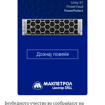
Безбедното учество во сообраќајот на