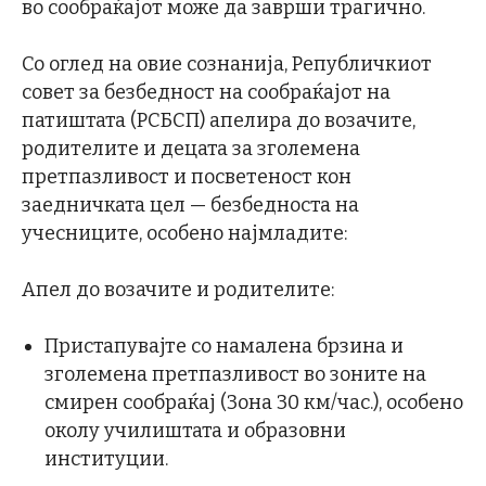
во сообраќајот може да заврши трагично.
Со оглед на овие сознанија, Републичкиот
совет за безбедност на сообраќајот на
патиштата (РСБСП) апелира до возачите,
родителите и децата за зголемена
претпазливост и посветеност кон
заедничката цел — безбедноста на
учесниците, особено најмладите:
Апел до возачите и родителите:
Пристапувајте со намалена брзина и
зголемена претпазливост во зоните на
смирен сообраќај (Зона 30 км/час.), особено
околу училиштата и образовни
институции.