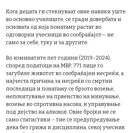
Кога децата ги стекнуваат овие навики уште
во основно училиште, се гради довербата и
основата од која понатаму растат во
одговорни учесници во сообраќајот— не
само за себе, туку и за другите.
Во изминатите пет години (2019–2024),
според податоци на МВР, 771 лице го
загубиле животот во сообраќајни несреќи, а
најчеста причина за несреќи со смртни
последици и понатаму се брзото возење,
непочитување на првенство на минување,
возење во спротивна насока, и управување
под дејство на алкохол. Овие бројки не се
само статистики – тие се предупредување
дека без грижа и дисциплина, секој учесник