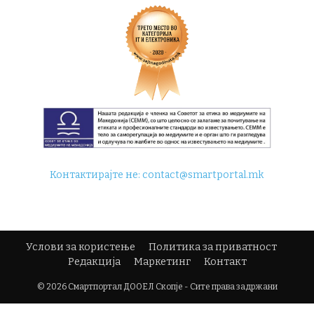
Контактирајте не:
contact@smartportal.mk
Услови за користење
Политика за приватност
Редакција
Маркетинг
Контакт
© 2026 Смартпортал ДООЕЛ Скопје - Сите права задржани