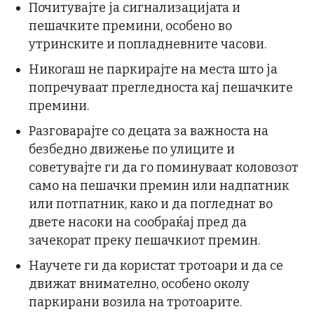
Почитувајте ја сигнализацијата и
пешачките премини, особено во
утринските и попладневните часови.
Никогаш не паркирајте на места што ја
попречуваат прегледноста кај пешачките
премини.
Разговарајте со децата за важноста на
безбедно движење по улиците и
советувајте ги да го поминуваат коловозот
само на пешачки премин или надпатник
или потпатник, како и да погледнат во
двете насоки на сообраќај пред да
зачекорат преку пешачкиот премин.
Научете ги да користат тротоари и да се
движат внимателно, особено околу
паркирани возила на тротоарите.