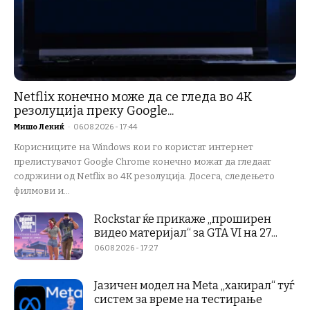
Netflix конечно може да се гледа во 4K
резолуција преку Google...
Мишо Лекиќ
-
06.08.2026 - 17:44
Корисниците на Windows кои го користат интернет
прелистувачот Google Chrome конечно можат да гледаат
содржини од Netflix во 4K резолуција. Досега, следењето
филмови и...
Rockstar ќе прикаже „проширен
видео материјал“ за GTA VI на 27...
06.08.2026 - 17:27
Јазичен модел на Meta „хакирал“ туѓ
систем за време на тестирање