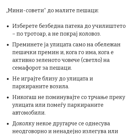
„Мини-совети“ до малите пешаци:
Изберете безбедна патека до училиштето
– по тротоар, а не покрај коловоз.
Преминете ја улицата само на обележан
пешачки премин и, кога го има, кога е
активно зеленото човече (светло) на
семафорот за пешаци.
Не играјте близу до улицата и
паркираните возила.
Никогаш не поминувајте со трчање преку
улицата или помеѓу паркираните
автомобили.
Доколку некое другарче се однесува
неодговорно и ненадејно излегува или