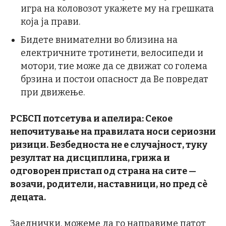
игра на коловозот укажете му на грешката
која ја прави.
Бидете внимателни во близина на
електричните тротинети, велосипеди и
мотори, тие може да се движат со голема
брзина и постои опасност да Ве повредат
при движење.
РСБСП потсетува и апелира: Секое
непочитување на правилата носи сериозни
ризици. Безбедноста не е случајност, туку
резултат на дисциплина, грижа и
одговорен пристап од страна на сите —
возачи, родители, наставници, но пред сѐ
децата.
Заеднички, можеме да го направиме патот