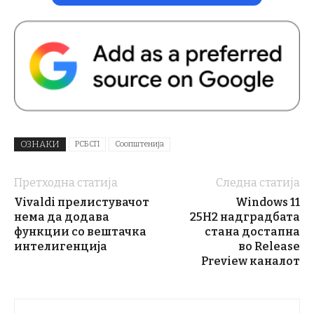
ОЗНАКИ
РСБСП
Соопштенија
Претходна статија
Следна статија
Vivaldi прелистувачот
Windows 11
нема да додава
25H2 надградбата
функции со вештачка
стана достапна
интелигенција
во Release
Preview каналот