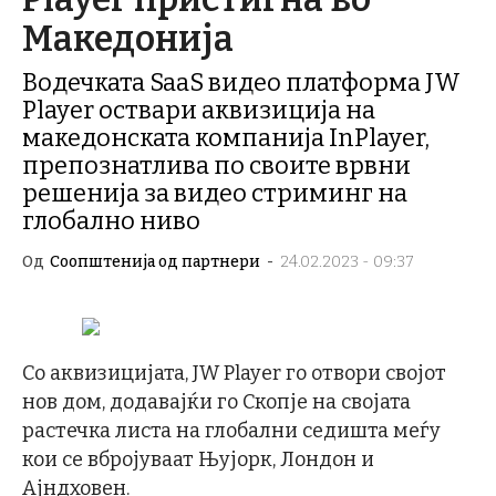
Македонија
Водечката SaaS видео платформа JW
Player оствари аквизиција на
македонската компанија InPlayer,
препознатлива по своите врвни
решенија за видео стриминг на
глобално ниво
Од
Соопштенија од партнери
-
24.02.2023 - 09:37
Со аквизицијата, JW Player го отвори својот
нов дом, додавајќи го Скопје на својата
растечка листа на глобални седишта меѓу
кои се вбројуваат Њујорк, Лондон и
Ајндховен.