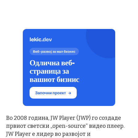
Во 2008 година, JW Player (JWP) го создаде
првиот светски „open-source“ видео плеер.
JW Player е лидер во развојот и