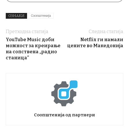
ОЗНАКИ
Соопштенија
Претходна статија
Следна статија
YouTube Music доби
Netflix ги намали
можност за креирање
цените во Македонија
на сопствена „радио
станица“
Соопштенија од партнери