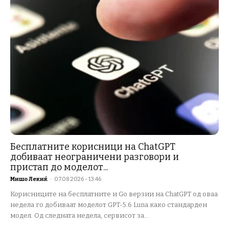
Бесплатните корисници на ChatGPT
добиваат неограничени разговори и
пристап до моделот...
Мишо Лекиќ
-
07.08.2026 - 13:46
Корисниците на бесплатните и Go верзии на ChatGPT од оваа
недела го добиваат моделот GPT-5.6 Luna како стандарден
модел. Од следната недела, сервисот за...