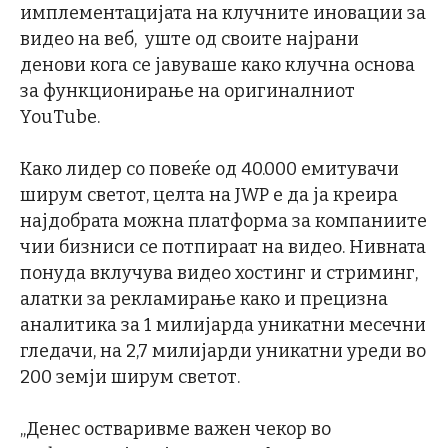
имплементацијата на клучните иновации за
видео на веб, уште од своите најрани
денови кога се јавуваше како клучна основа
за функционирање на оригиналниот
YouTube.
Како лидер со повеќе од 40.000 емитувачи
ширум светот, целта на JWP е да ја креира
најдобрата можна платформа за компаниите
чии бизниси се потпираат на видео. Нивната
понуда вклучува видео хостинг и стриминг,
алатки за рекламирање како и прецизна
аналитика за 1 милијарда уникатни месечни
гледачи, на 2,7 милијарди уникатни уреди во
200 земји ширум светот.
„Денес остваривме важен чекор во