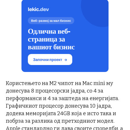
Користењето на M2 чипот на Mac mini му
донесува 8 процесорски јадра, со 4 за
перформанси и 4 за заштеда на енергијата.
Графичкиот процесор донесува 10 јадра,
додека меморијата 24GB која е исто така и
побрза за разлика од претходниот модел.
Apple стандардно ги дава своите споредби, а