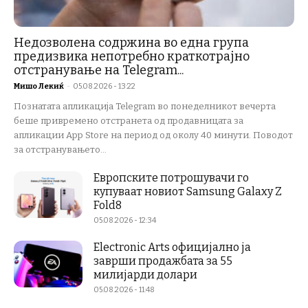
Недозволена содржина во една група
предизвика непотребно краткотрајно
отстранување на Telegram...
Мишо Лекиќ
-
05.08.2026 - 13:22
Познатата апликација Telegram во понеделникот вечерта
беше привремено отстранета од продавницата за
апликации App Store на период од околу 40 минути. Поводот
за отстранувањето...
Европските потрошувачи го
купуваат новиот Samsung Galaxy Z
Fold8
05.08.2026 - 12:34
Electronic Arts официјално ја
заврши продажбата за 55
милијарди долари
05.08.2026 - 11:48