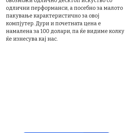
овозможи одлично десктоп искуство со
одлични перформанси, а посебно за малото
пакување карактеристично за овој
компјутер. Дури и почетната цена е
намалена за 100 долари, па ќе видиме колку
ќе изнесува кај нас.