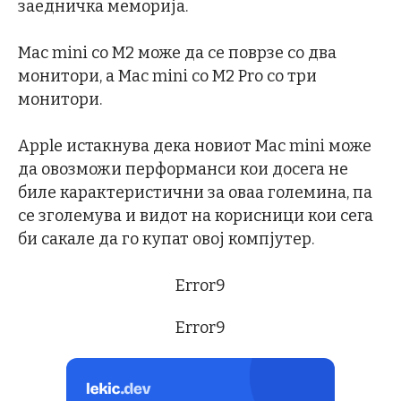
заедничка меморија.
Mac mini со M2 може да се поврзе со два
монитори, а Mac mini со M2 Pro со три
монитори.
Apple истакнува дека новиот Mac mini може
да овозможи перформанси кои досега не
биле карактеристични за оваа големина, па
се зголемува и видот на корисници кои сега
би сакале да го купат овој компјутер.
Error9
Error9