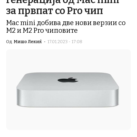
за првпат со Pro чип
Mac mini добива две нови верзии со
M2 и M2 Pro чиповите
Од
Мишо Лекиќ
-
17.01.2023 - 17:08