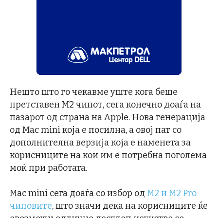
Нешто што го чекавме уште кога беше
претставен M2 чипот, сега конечно доаѓа на
пазарот од страна на Apple. Нова генерација
од Mac mini која е посилна, а овој пат со
дополнителна верзија која е наменета за
корисниците на кои им е потребна поголема
моќ при работата.
Mac mini сега доаѓа со избор од
M2 и М2 Pro
чиповите
, што значи дека на корисниците ќе