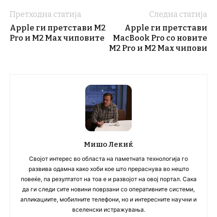
Претходна статија
Следна статија
Apple ги претстави M2
Apple ги претстави
Pro и М2 Max чиповите
MacBook Pro со новите
M2 Pro и M2 Max чипови
Мишо Лекиќ
Својот интерес во областа на паметната технологија го
развива одамна како хоби кое што прераснува во нешто
повеќе, па резултатот на тоа е и развојот на овој портал. Сака
да ги следи сите новини поврзани со оперативните системи,
апликациите, мобилните телефони, но и интересните научни и
вселенски истражувања.