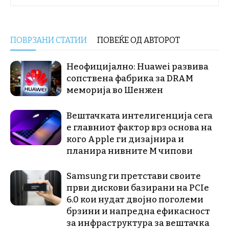
ПОВРЗАНИ СТАТИИ
ПОВЕЌЕ ОД АВТОРОТ
Неофицијално: Huawei развива
сопствена фабрика за DRAM
меморија во Шенжен
Вештачката интелигенција сега
е главниот фактор врз основа на
кого Apple ги дизајнира и
планира нивните М чипови
Samsung ги претстави своите
први дискови базирани на PCIe
6.0 кои нудат двојно поголеми
брзини и напредна ефикасност
за инфраструктура за вештачка