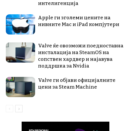
интелигенција
Apple ги зголеми цените на
нивните Mac и iPad компјутери
Valve ќе овозможи поедноставна
инсталација на SteamOS на
сопствен хардвер и најавува
поддршка за Nvidia
Valve ги објави официјалните
цени за Steam Machine