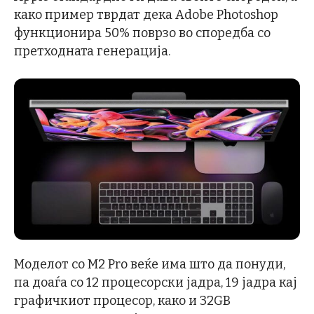
како пример тврдат дека Adobe Photoshop
функционира 50% поврзо во споредба со
претходната генерација.
Моделот со M2 Pro веќе има што да понуди,
па доаѓа со 12 процесорски јадра, 19 јадра кај
графичкиот процесор, како и 32GB