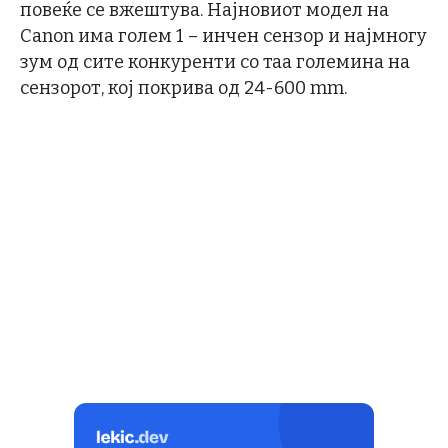
повеќе се вжештува. Најновиот модел на
Canon има голем 1 – инчен сензор и најмногу
зум од сите конкуренти со таа големина на
сензорот, кој покрива од 24-600 mm.