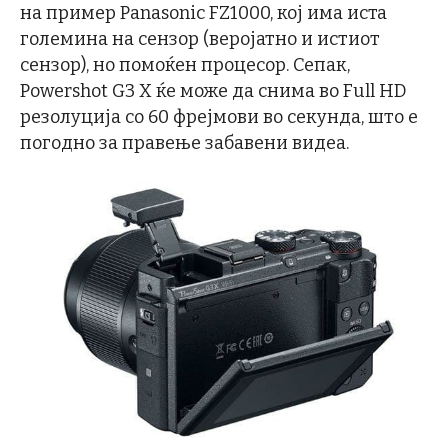
на пример Panasonic FZ1000, кој има иста
големина на сензор (веројатно и истиот
сензор), но помоќен процесор. Сепак,
Powershot G3 X ќе може да снима во Full HD
резолуција со 60 фрејмови во секунда, што е
погодно за правење забавени видеа.