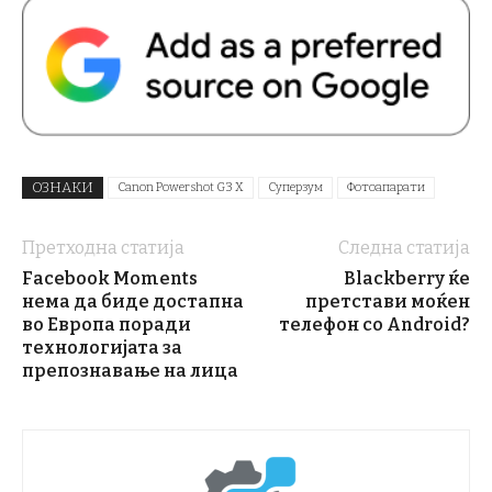
ОЗНАКИ
Canon Powershot G3 X
Суперзум
Фотоапарати
Претходна статија
Следна статија
Facebook Moments
Blackberry ќе
нема да биде достапна
претстави моќен
во Европа поради
телефон со Android?
технологијата за
препознавање на лица