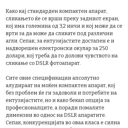
Како кај стандарден компактен апарат,
сликањето ќе се врши преку задниот екран,
кој има големина од 3,2 инчи и кој може да се
врти за да може да сликате под различни
агли. Сепак, за ентузијастите достапен е и
надворешен електронски окулар за 250
долари, кој треба да го долови чувството на
сликање со DSLR фотоапарат.
Сите овие спецификации апсолутно
алудираат на моќен компактен апарат, кој
без проблем ќе ги задоволи и потребите на
ентузијастите, но и како бекап опција за
професионалците, а поради помалите
димензии во однос на DSLR апаратите.
Сепак, конкуренцијата во оваа класа е силна