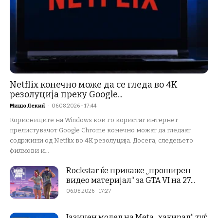
Netflix конечно може да се гледа во 4K
резолуција преку Google...
Мишо Лекиќ
-
06.08.2026 - 17:44
Корисниците на Windows кои го користат интернет
прелистувачот Google Chrome конечно можат да гледаат
содржини од Netflix во 4K резолуција. Досега, следењето
филмови и...
Rockstar ќе прикаже „проширен
видео материјал“ за GTA VI на 27...
06.08.2026 - 17:27
Јазичен модел на Meta „хакирал“ туѓ