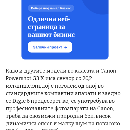
Како и другите модели во класата и Canon
Powershot G3 X има сензор со 20,2
мегапиксели, кој е поголем од оној во
стандардните компактни апарати и заедно
со Digic 6 процесорот кој се употребува во
професионалните фотоапарати на Canon,
треба да овозможи природни бои, висок
динамички опсег и малку шум на повисоко