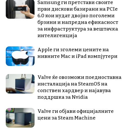
Samsung ги претстави своите
први дискови базирани на PCIe
6.0 кои нудат двојно поголеми
брзини и напредна ефикасност
за инфраструктура за вештачка
интелигенција
Apple ги зголеми цените на
нивните Mac и iPad компјутери
Valve ќе овозможи поедноставна
инсталација на SteamOS на
сопствен хардвер и најавува
поддршка за Nvidia
Valve ги објави официјалните
цени за Steam Machine