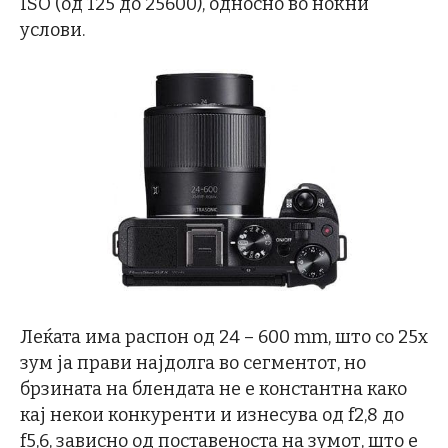
ISO (од 125 до 25600), односно во ноќни
услови.
Леќата има распон од 24 – 600 mm, што со 25х
зум ја прави најдолга во сегментот, но
брзината на блендата не е константна како
кај некои конкуренти и изнесува од f2,8 до
f5,6, зависно од поставеноста на зумот, што е