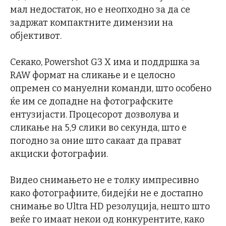
мал недостаток, но е неопходно за да се
задржат компактните димензии на
објективот.
Секако, Powershot G3 X има и поддршка за
RAW формат на сликање и е целосно
опремен со мануелни команди, што особено
ќе им се допадне на фотографските
ентузијасти. Процесорот дозволува и
сликање на 5,9 слики во секунда, што е
погодно за оние што сакаат да прават
акциски фотографии.
Видео снимањето не е толку импресивно
како фотографиите, бидејќи не е достапно
снимање во Ultra HD резолуција, нешто што
веќе го имаат некои од конкурентите, како