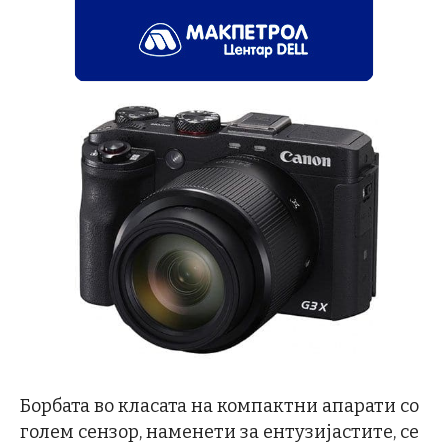
Борбата во класата на компактни апарати со
голем сензор, наменети за ентузијастите, се