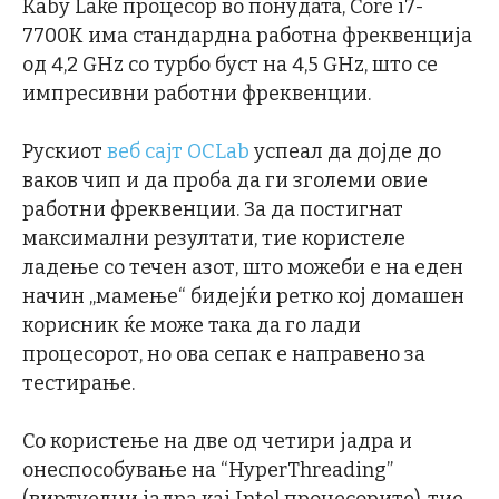
Kaby Lake процесор во понудата, Core i7-
7700K има стандардна работна фреквенција
од 4,2 GHz со турбо буст на 4,5 GHz, што се
импресивни работни фреквенции.
Рускиот
веб сајт OCLab
успеал да дојде до
ваков чип и да проба да ги зголеми овие
работни фреквенции. За да постигнат
максимални резултати, тие користеле
ладење со течен азот, што можеби е на еден
начин „мамење“ бидејќи ретко кој домашен
корисник ќе може така да го лади
процесорот, но ова сепак е направено за
тестирање.
Со користење на две од четири јадра и
онеспособување на “HyperThreading”
(виртуелни јадра кај Intel процесорите), тие