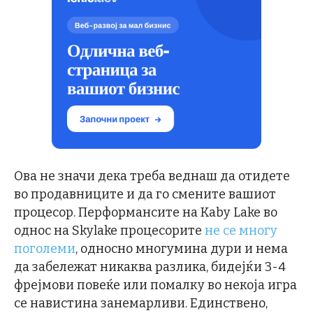
Ова не значи дека треба веднаш да отидете
во продавниците и да го смените вашиот
процесор. Перформансите на Kaby Lake во
однос на Skylake процесорите
не се многу
поголеми
, односно многумина дури и нема
да забележат никаква разлика, бидејќи 3-4
фрејмови повеќе или помалку во некоја игра
се навистина занемарливи. Единствено,