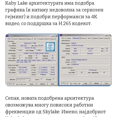
Kaby Lake архитектурата има подобра
графика (и натаму недоволна за сериозен
гејминг) и подобри перформанси за 4K
видео, со поддршка за H.265 кодекот.
Сепак, новата подобрена архитектура
овозможува многу повисоки работни
фреквенции од Skylake. Имено, најдобриот