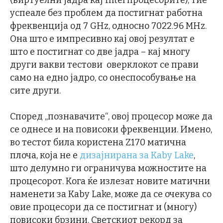
успеале без проблем да постигнат работна
фреквенција од 7 GHz, односно 7022.96 MHz.
Она што е импресивно кај овој резултат е
што е постигнат со две јадра – кај многу
други вакви тестови оверклокот се прави
само на едно јадро, со онеспособување на
сите други.
Според „познавачите“, овој процесор може да
се однесе и на повисоки фреквенции. Имено,
во тестот била користена Z170 матична
плоча, која не е
дизајнирана за Kaby Lake
,
што делумно ги ограничува можностите на
процесорот. Кога ќе излезат новите матични
наменети за Kaby Lake, може да се очекува со
овие процесори да се постигнат и (многу)
повисоки брзини. Светскиот рекорд за