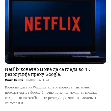
Netflix конечно може да се гледа во 4K
резолуција преку Google...
Мишо Лекиќ
-
06.08.2026 - 17:44
Корисниците на Windows кои го користат интернет
прелистувачот Google Chrome конечно можат да гледаат
содржини од Netflix во 4K резолуција. Досега, следењето
филмови и...