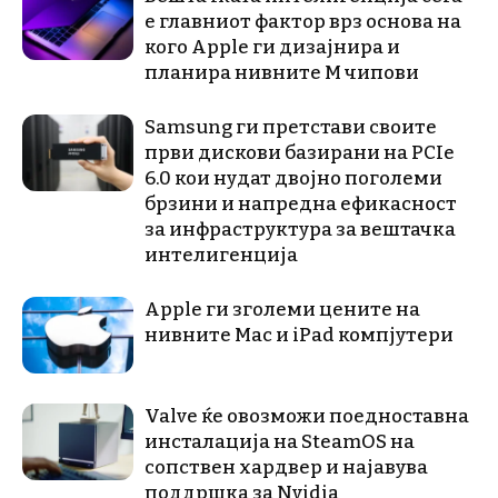
е главниот фактор врз основа на
кого Apple ги дизајнира и
планира нивните М чипови
Samsung ги претстави своите
први дискови базирани на PCIe
6.0 кои нудат двојно поголеми
брзини и напредна ефикасност
за инфраструктура за вештачка
интелигенција
Apple ги зголеми цените на
нивните Mac и iPad компјутери
Valve ќе овозможи поедноставна
инсталација на SteamOS на
сопствен хардвер и најавува
поддршка за Nvidia