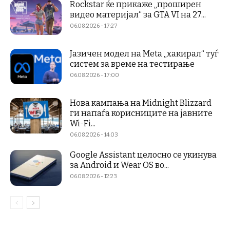
Rockstar ќе прикаже „проширен
видео материјал“ за GTA VI на 27...
06.08.2026 - 17:27
Јазичен модел на Meta „хакирал“ туѓ
систем за време на тестирање
06.08.2026 - 17:00
Нова кампања на Midnight Blizzard
ги напаѓа корисниците на јавните
Wi-Fi...
06.08.2026 - 14:03
Google Assistant целосно се укинува
за Android и Wear OS во...
06.08.2026 - 12:23