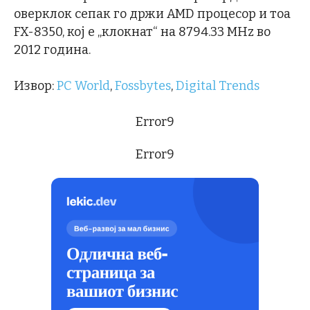
оверклок сепак го држи AMD процесор и тоа
FX-8350, кој е „клокнат“ на 8794.33 MHz во
2012 година.
Извор:
PC World
,
Fossbytes
,
Digital Trends
Error9
Error9