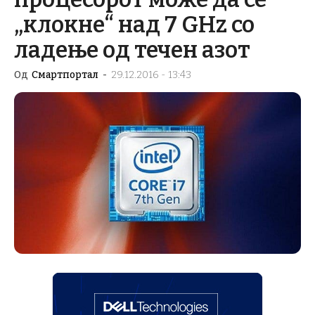
„клокне“ над 7 GHz со
ладење од течен азот
Од
Смартпортал
-
29.12.2016 - 13:43