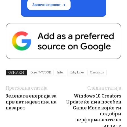
ОЗНАКИ
Core i7-7700K
Intel
Kaby Lake
Оверклок
Претходна статија
Следна статија
Зелената енергија за
Windows 10 Creators
прв пат најевтина на
Update ќе има посебен
пазарот
Game Mode кој ќе ги
подобри
перформансите во
игрите