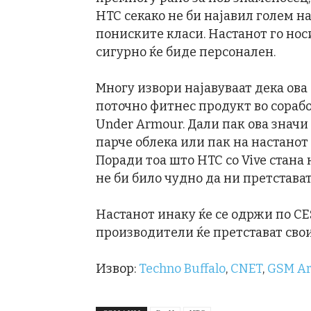
HTC секако не би најавил голем н
пониските класи. Настанот го носи
сигурно ќе биде персонален.
Многу извори најавуваат дека ова б
поточно фитнес продукт во сорабо
Under Armour. Дали пак ова знач
парче облека или пак на настанот
Поради тоа што HTC со Vive стан
не би било чудно да ни претстава
Настанот инаку ќе се одржи по CES
производители ќе претстават сво
Извор:
Techno Buffalo
,
CNET
,
GSM A