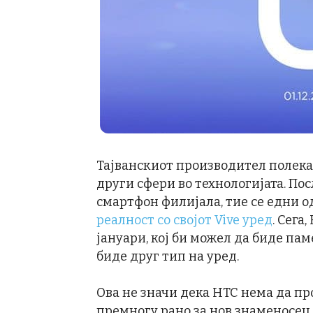
Тајванскиот производител полека 
други сфери во технологијата. Пос
смартфон филијала, тие се едни о
реалност со својот Vive уред
. Сега
јануари, кој би можел да биде пам
биде друг тип на уред.
Ова не значи дека HTC нема да пр
премногу рано за нов знаменосец