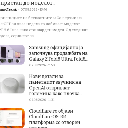
 пристап до моделот...
ишо Лекиќ
-
07.08.2026 - 13:46
орисниците на бесплатните и Go верзии на
atGPT од оваа недела го добиваат моделот
T-5.6 Luna како стандарден модел. Од следната
дела, сервисот за...
Samsung официјално ја
започнува продажбата на
Galaxy Z Fold8 Ultra, Fold8,...
07.08.2026 - 11:50
Нови детали за
паметниот звучник на
OpenAI откриваат
големина како плочка...
07.08.2026 - 11:31
Cloudflare го објави
Cloudflare OS: ВИ
платформа со отворен