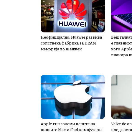
Неофицијално: Huawei развива
Вештачкат
сопствена фабрика за DRAM
е главниот
меморија во Шенжен
кого Apple
планира н
Apple ги зголеми цените на
Valve ќе 
нивните Mac и iPad компјутери
поедноста