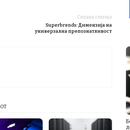
Следна статија
Superbrends: Димензија на
универзална препознатливост
РОТ
Б
д