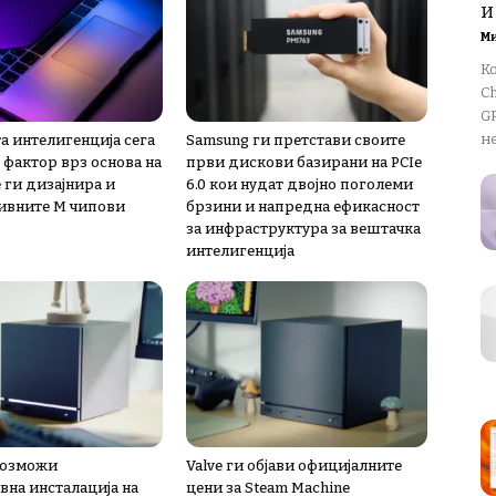
и
М
К
Ch
GP
не
а интелигенција сега
Samsung ги претстави своите
 фактор врз основа на
први дискови базирани на PCIe
 ги дизајнира и
6.0 кои нудат двојно поголеми
ивните М чипови
брзини и напредна ефикасност
за инфраструктура за вештачка
интелигенција
овозможи
Valve ги објави официјалните
вна инсталација на
цени за Steam Machine