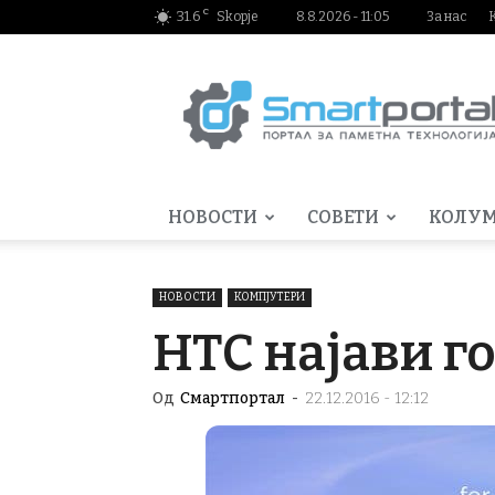
C
31.6
Skopje
8.8.2026 - 11:05
За нас
Smartportal.mk
НОВОСТИ
СОВЕТИ
КОЛУ
НОВОСТИ
КОМПЈУТЕРИ
HTC најави го
Од
Смартпортал
-
22.12.2016 - 12:12