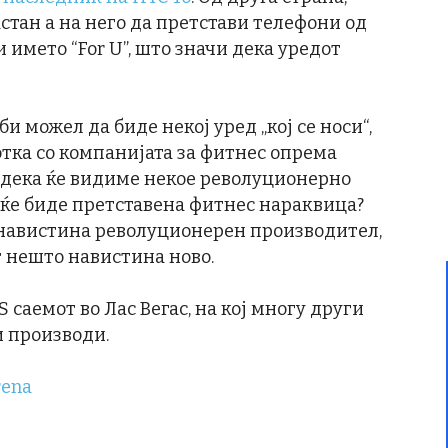
астан а на него да претстави телефони од
 името “For U”, што значи дека уредот
и можел да биде некој уред „кој се носи“,
тка со компанијата за фитнес опрема
и дека ќе видиме некое револуционерно
 ќе биде претставена фитнес нараквица?
а навистина револуционерен производител,
т нешто навистина ново.
 саемот во Лас Вегас, на кој многу други
и производи.
rena