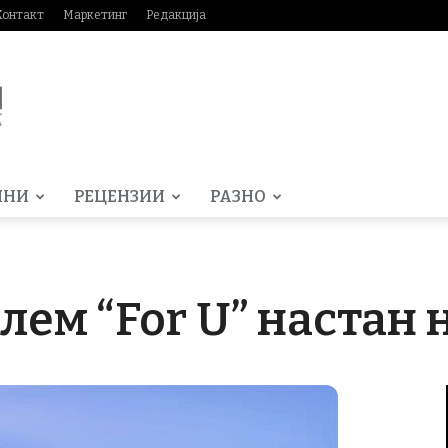
Контакт
Маркетинг
Редакција
МНИ
РЕЦЕНЗИИ
РАЗНО
лем “For U” настан н