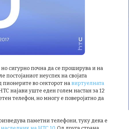
но сигурно почна да се проширува и на
ле постојаниот неуспех на својата
д пионерите во секторот на
виртуелната
, HTC најави уште еден голем настан за 12
етен телефон, но многу е поверојатно да
оизведува паметни телефони, туку дека е
,
наследник на HTC 10
. Од друга страна,