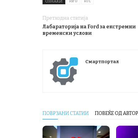
ОЗНАКИ
For U
HTC
Претходна статија
Лабараторија на Ford за екстремни
временски услови
Смартпортал
ПОВРЗАНИ СТАТИИ
ПОВЕЌЕ ОД АВТО