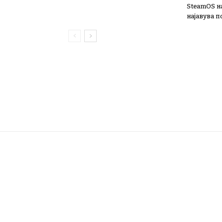
SteamOS н
најавува 