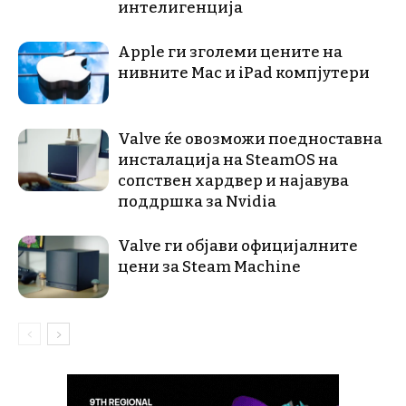
интелигенција
Apple ги зголеми цените на
нивните Mac и iPad компјутери
Valve ќе овозможи поедноставна
инсталација на SteamOS на
сопствен хардвер и најавува
поддршка за Nvidia
Valve ги објави официјалните
цени за Steam Machine