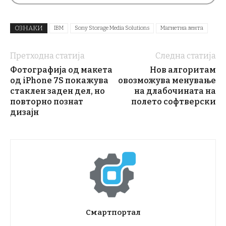
ОЗНАКИ
IBM
Sony Storage Media Solutions
Магнетна лента
Претходна статија
Следна статија
Фотографија од макета
Нов алгоритам
од iPhone 7S покажува
овозможува менување
стаклен заден дел, но
на длабочината на
повторно познат
полето софтверски
дизајн
Смартпортал