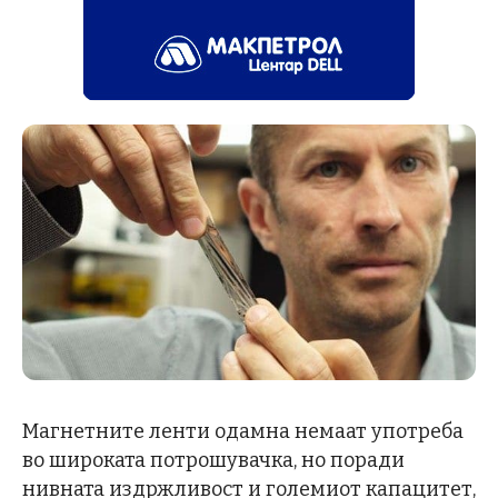
Магнетните ленти одамна немаат употреба
во широката потрошувачка, но поради
нивната издржливост и големиот капацитет,