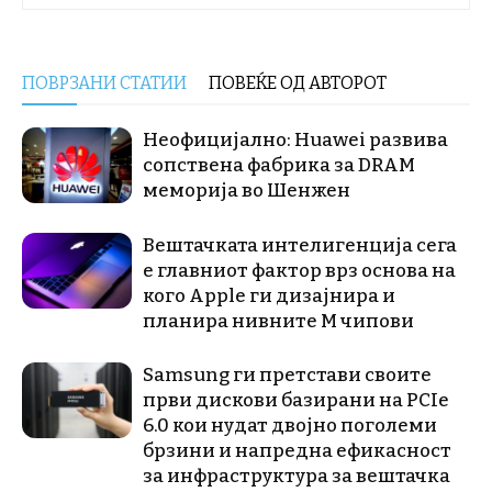
ПОВРЗАНИ СТАТИИ
ПОВЕЌЕ ОД АВТОРОТ
Неофицијално: Huawei развива
сопствена фабрика за DRAM
меморија во Шенжен
Вештачката интелигенција сега
е главниот фактор врз основа на
кого Apple ги дизајнира и
планира нивните М чипови
Samsung ги претстави своите
први дискови базирани на PCIe
6.0 кои нудат двојно поголеми
брзини и напредна ефикасност
за инфраструктура за вештачка