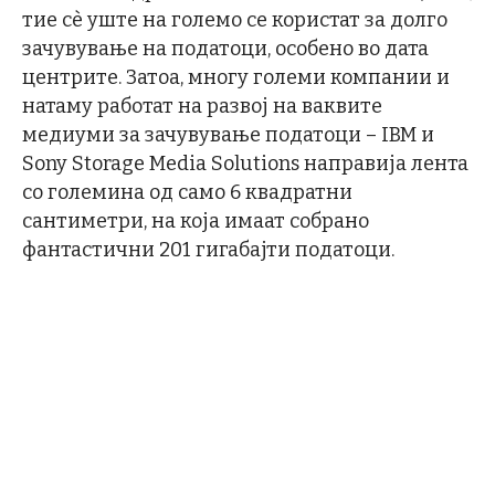
тие сѐ уште на големо се користат за долго
зачувување на податоци, особено во дата
центрите. Затоа, многу големи компании и
натаму работат на развој на ваквите
медиуми за зачувување податоци – IBM и
Sony Storage Media Solutions направија лента
со големина од само 6 квадратни
сантиметри, на која имаат собрано
фантастични 201 гигабајти податоци.