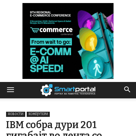
НОВОСТИ
КОМПЈУТЕРИ
IBM собра дури 201
гигабајт во лента со