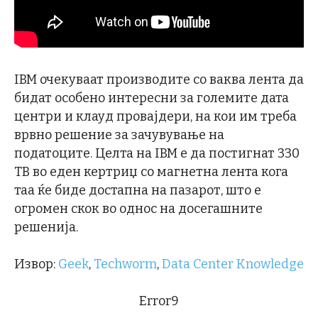
IBM очекуваат производите со ваква лента да
бидат особено интересни за големите дата
центри и клауд провајдери, на кои им треба
врвно решение за зачувување на
податоците. Целта на IBM е да постигнат 330
TB во еден кертриџ со магнетна лента кога
таа ќе биде достапна на пазарот, што е
огромен скок во однос на досегашните
решенија.
Извор:
Geek
,
Techworm
,
Data Center Knowledge
Error9