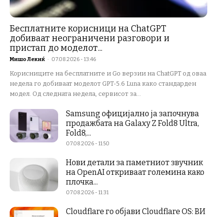
Бесплатните корисници на ChatGPT
добиваат неограничени разговори и
пристап до моделот...
Мишо Лекиќ
-
07.08.2026 - 13:46
Корисниците на бесплатните и Go верзии на ChatGPT од оваа
недела го добиваат моделот GPT-5.6 Luna како стандарден
модел. Од следната недела, сервисот за...
Samsung официјално ја започнува
продажбата на Galaxy Z Fold8 Ultra,
Fold8,...
07.08.2026 - 11:50
Нови детали за паметниот звучник
на OpenAI откриваат големина како
плочка...
07.08.2026 - 11:31
Cloudflare го објави Cloudflare OS: ВИ