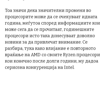
Тоа значи дека значителни промени во
процесорите може да се очекуваат идната
година, меѓутоа според информациите кои
може сега да се прочитаат, годинешните
процесори исто така донесуваат доволно
новини за да привлечат внимание. Се
разбира, тука како влијание е повторното
враќање на AMD со своите Ryzen процесори
кои конечно после долги години, му дадоа
сериозна конкуренција на Intel.