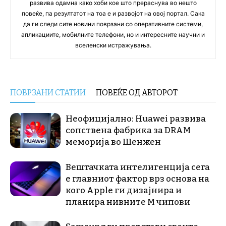
развива одамна како хоби кое што прераснува во нешто
повеќе, па резултатот на тоа е и развојот на овој портал. Сака
да ги следи сите новини поврзани со оперативните системи,
апликациите, мобилните телефони, но и интересните научни и
вселенски истражувања.
ПОВРЗАНИ СТАТИИ
ПОВЕЌЕ ОД АВТОРОТ
Неофицијално: Huawei развива
сопствена фабрика за DRAM
меморија во Шенжен
Вештачката интелигенција сега
е главниот фактор врз основа на
кого Apple ги дизајнира и
планира нивните М чипови