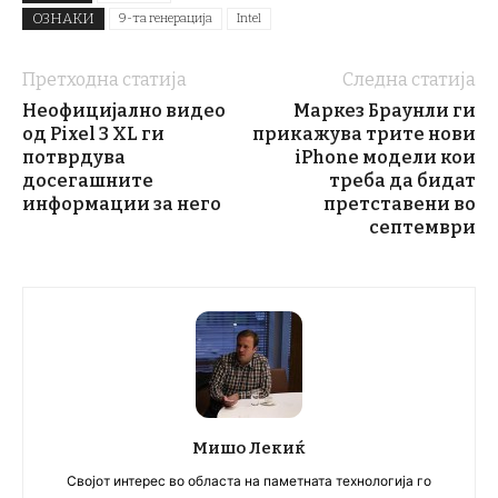
ОЗНАКИ
9-та генерација
Intel
Претходна статија
Следна статија
Неофицијално видео
Маркез Браунли ги
од Pixel 3 XL ги
прикажува трите нови
потврдува
iPhone модели кои
досегашните
треба да бидат
информации за него
претставени во
септември
Мишо Лекиќ
Својот интерес во областа на паметната технологија го