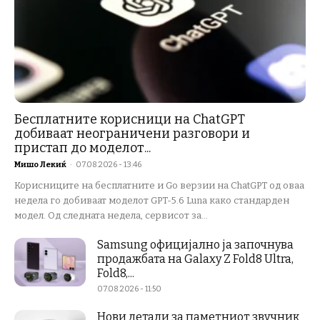
Бесплатните корисници на ChatGPT
добиваат неограничени разговори и
пристап до моделот...
Мишо Лекиќ
-
07.08.2026 - 13:46
Корисниците на бесплатните и Go верзии на ChatGPT од оваа
недела го добиваат моделот GPT-5.6 Luna како стандарден
модел. Од следната недела, сервисот за...
Samsung официјално ја започнува
продажбата на Galaxy Z Fold8 Ultra,
Fold8,...
07.08.2026 - 11:50
Нови детали за паметниот звучник