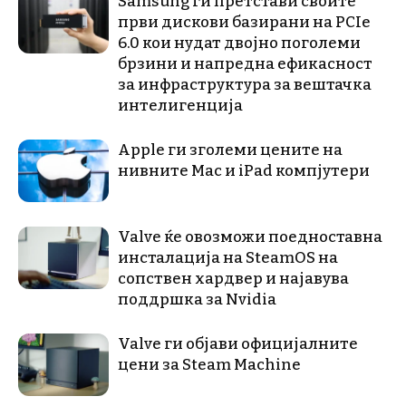
Samsung ги претстави своите
први дискови базирани на PCIe
6.0 кои нудат двојно поголеми
брзини и напредна ефикасност
за инфраструктура за вештачка
интелигенција
Apple ги зголеми цените на
нивните Mac и iPad компјутери
Valve ќе овозможи поедноставна
инсталација на SteamOS на
сопствен хардвер и најавува
поддршка за Nvidia
Valve ги објави официјалните
цени за Steam Machine