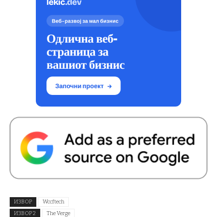
ИЗВОР
Wccftech
ИЗВОР 2
The Verge