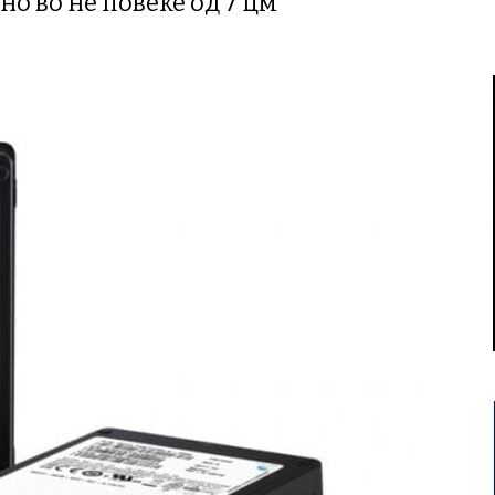
но во не повеќе од 7 цм