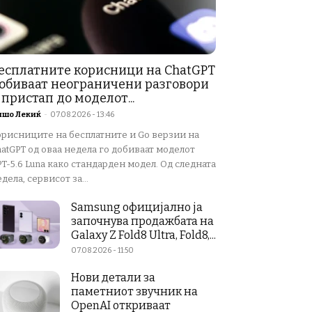
есплатните корисници на ChatGPT
обиваат неограничени разговори
 пристап до моделот...
ишо Лекиќ
-
07.08.2026 - 13:46
орисниците на бесплатните и Go верзии на
atGPT од оваа недела го добиваат моделот
T-5.6 Luna како стандарден модел. Од следната
дела, сервисот за...
Samsung официјално ја
започнува продажбата на
Galaxy Z Fold8 Ultra, Fold8,...
07.08.2026 - 11:50
Нови детали за
паметниот звучник на
OpenAI откриваат