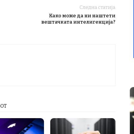
Следна статија
Како може да ни наштети
вештачката интелигенција?
РОТ