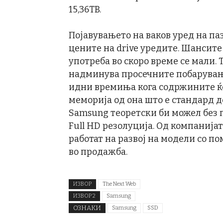
15,36TB.
Појавувањето на ваков уред на п
цените на drive уредите. Шансите
употреба во скоро време се мали. 
надминува просечните побарувања.
идни времиња кога содржините ќе
меморија од она што е стандард де
Samsung теоретски би можел без 
Full HD резолуција. Од компанијат
работат на развој на модели со по
во продажба.
ИЗВОР
The Next Web
ИЗВОР 2
Samsung
ОЗНАКИ
Samsung
SSD