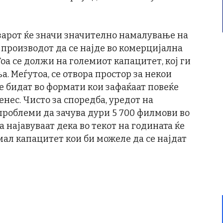
азарот ќе значи значително намалување на
 производот да се најде во комерцијална
Тоа се должи на големиот капацитет, кој ги
 Меѓутоа, се отвора простор за некои
 бидат во формати кои зафаќаат повеќе
нес. Чисто за споредба, уредот на
проблеми да зачува дури 5 700 филмови во
а најавуваат дека во текот на годината ќе
мал капацитет кои би можеле да се најдат