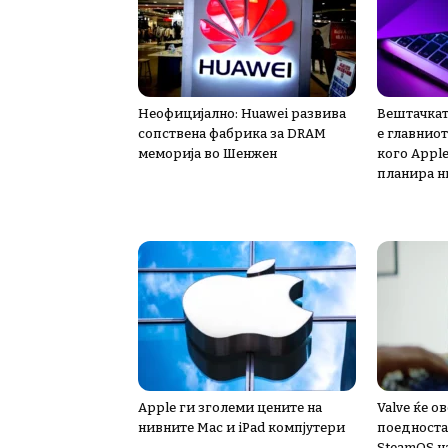
Неофицијално: Huawei развива
Вештачкат
сопствена фабрика за DRAM
е главниот
меморија во Шенжен
кого Apple
планира н
Apple ги зголеми цените на
Valve ќе 
нивните Mac и iPad компјутери
поедноста
SteamOS н