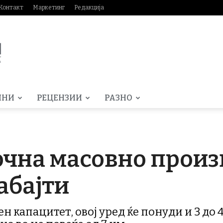
Контакт
Маркетинг
Редакција
МНИ
РЕЦЕНЗИИ
РАЗНО
чна масовно произ
абајти
н капацитет, овој уред ќе понуди и 3 до