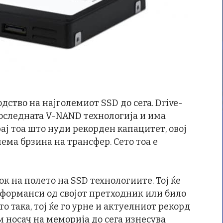
ство на најголемиот SSD до сега. Drive-
последната V-NAND технологија и има
рај тоа што нуди рекорден капацитет, овој
лема брзина на трансфер. Сето тоа е
к на полето на SSD технологиите. Тој ќе
форманси од својот претходник или било
то така, тој ќе го урне и актуелниот рекорд
м носач на меморија до сега изнесува