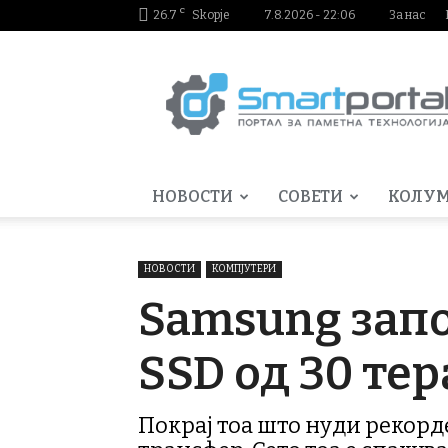
C
26.7
Skopje
7.8.2026 - 22:06
За нас
Smartportal.mk
НОВОСТИ
СОВЕТИ
КОЛУ
НОВОСТИ
КОМПЈУТЕРИ
Samsung запо
SSD од 30 тер
Покрај тоа што нуди рекорде