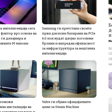
Б
а интелигенција сега
Samsung ги претстави своите
д
 фактор врз основа на
први дискови базирани на PCIe
и
 ги дизајнира и
6.0 кои нудат двојно поголеми
М
ивните М чипови
брзини и напредна ефикасност
за инфраструктура за вештачка
К
интелигенција
Ch
GP
не
овозможи
Valve ги објави официјалните
вна инсталација на
цени за Steam Machine
а сопствен хардвер и