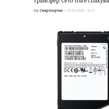
трансфер. Сето тоа е спакува
Од
Смартпортал
-
22.02.2018 - 12:12