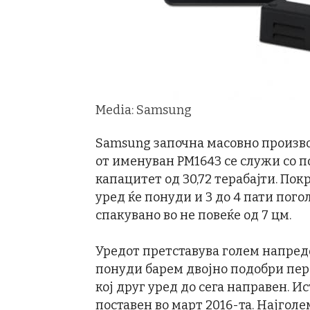
Media: Samsung
Samsung започна масовно производ
от именуван PM1643 се служи со 
капацитет од 30,72 терабајти. Пок
уред ќе понуди и 3 до 4 пати пого
спакувано во не повеќе од 7 цм.
Уредот претставува голем напредо
понуди барем двојно подобри пер
кој друг уред до сега направен. Ис
поставен во март 2016-та. Најголе