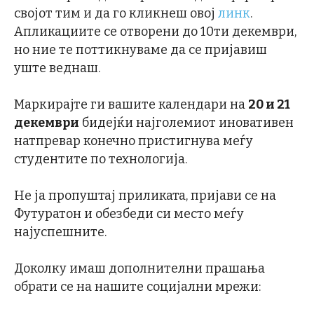
својот тим и да го кликнеш овој
линк
.
Апликациите се отворени до 10ти декември,
но ние те поттикнуваме да се пријавиш
уште веднаш.
Маркирајте ги вашите календари на
20 и 21
декември
бидејќи најголемиот иновативен
натпревар конечно пристигнува меѓу
студентите по технологија.
Не ја пропуштај приликата, пријави се на
Футуратон и обезбеди си место меѓу
најуспешните.
Доколку имаш дополнителни прашања
обрати се на нашите социјални мрежи: