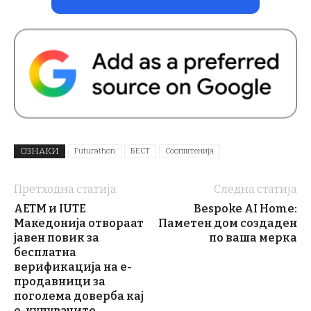
ОЗНАКИ
Futurathon
БЕСТ
Соопштенија
Претходна статија
Следна статија
АЕТМ и IUTE
Bespoke AI Home:
Македонија отвораат
Паметен дом создаден
јавен повик за
по ваша мерка
бесплатна
верификација на е-
продавници за
поголема доверба кај
е-купувачите