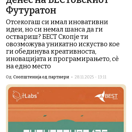
Футуратон
Отсекогаш си имал иновативни
идеи, но си немал шанса да ги
оствариш? БЕСТ Скопје ти
овозможува уникатно искуство кое
ги обединува креативноста,
иновацијата и програмирањето, сѐ
на едно место
Од
Соопштенија од партнери
-
28.11.2025 - 13:11