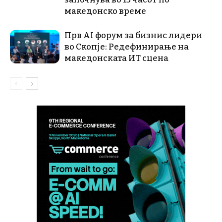
македонско време
Прв AI форум за бизнис лидери
во Скопје: Редефинирање на
македонската ИТ сцена