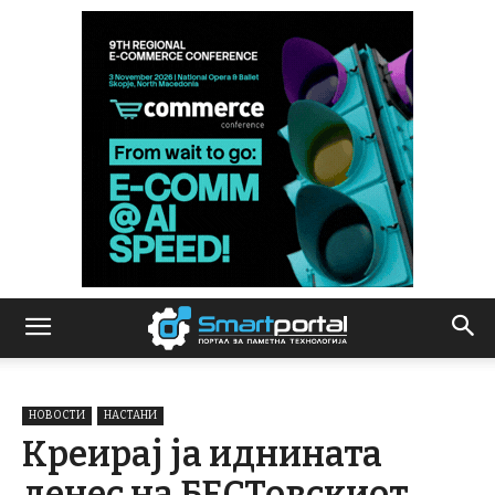
НОВОСТИ
НАСТАНИ
Креирај ја иднината
денес на БЕСТовскиот