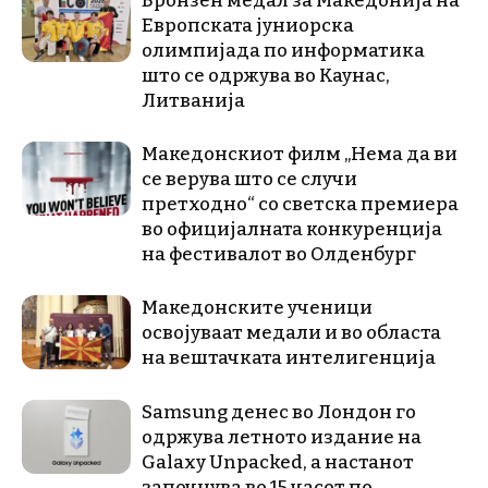
Бронзен медал за Македонија на
Европската јуниорска
олимпијада по информатика
што се одржува во Каунас,
Литванија
Македонскиот филм „Нема да ви
се верува што се случи
претходно“ со светска премиера
во официјалната конкуренција
на фестивалот во Олденбург
Македонските ученици
освојуваат медали и во областа
на вештачката интелигенција
Samsung денес во Лондон го
одржува летното издание на
Galaxy Unpacked, a настанот
започнува во 15 часот по