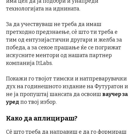
има цел да ја подобри и унапреди
технологијата на иднината.
За да учествуваш не треба да имаш
претходно предзнаење, сѐ што ти треба е
тим од ентузијастични другари и желба за
победа, а за секое прашање ќе се погрижат
искусните ментори од нашата партнер
компанија ItLabs.
Покажи го твојот тимски и натпреварувачки
дух на годинешното издание на Футуратон и
не ја пропуштај шансата да освоиш
ваучер за
уред
по твој избор.
Како да аплицираш?
Сѐ што треба да направиш е да го формираш