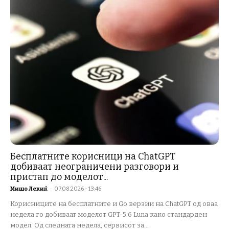
Бесплатните корисници на ChatGPT
добиваат неограничени разговори и
пристап до моделот...
Мишо Лекиќ
-
07.08.2026 - 13:46
Корисниците на бесплатните и Go верзии на ChatGPT од оваа
недела го добиваат моделот GPT-5.6 Luna како стандарден
модел. Од следната недела, сервисот за...