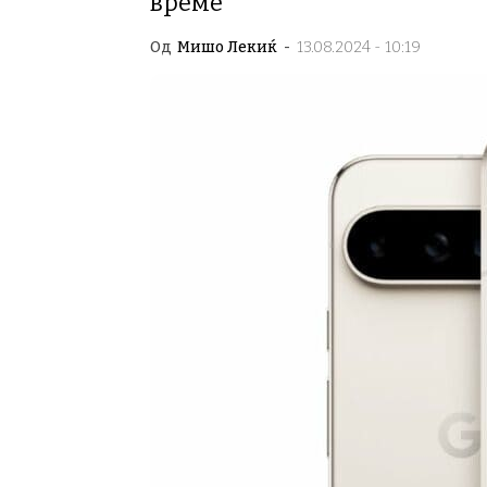
време
Од
Мишо Лекиќ
-
13.08.2024 - 10:19