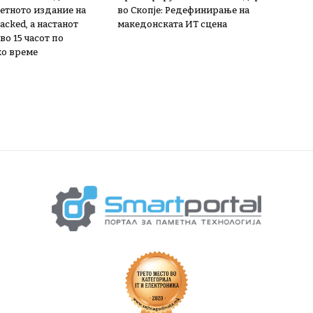
етното издание на
во Скопје: Редефинирање на
acked, a настанот
македонската ИТ сцена
во 15 часот по
о време