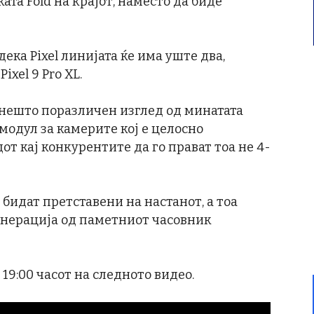
ата Fold на крајот, наместо да биде
дека Pixel линијата ќе има уште два,
ixel 9 Pro XL.
 нешто поразличен изглед од минатата
модул за камерите кој е целосно
от кај конкурентите да го прават тоа не 4-
 бидат претставени на настанот, а тоа
 генерација од паметниот часовник
 19:00 часот на следното видео.