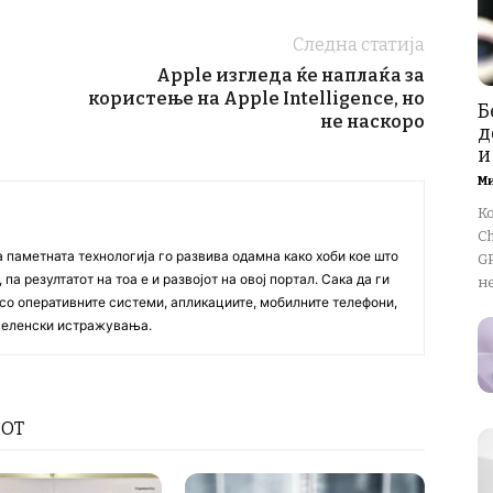
Следна статија
Apple изгледа ќе наплаќа за
користење на Apple Intelligence, но
Б
не наскоро
д
и
М
К
Ch
а паметната технологија го развива одамна како хоби кое што
GP
па резултатот на тоа е и развојот на овој портал. Сака да ги
не
со оперативните системи, апликациите, мобилните телефони,
вселенски истражувања.
РОТ