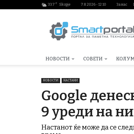
C
33.7
Skopje
7.8.2026 - 12:10
За нас
Smartportal.mk
НОВОСТИ
СОВЕТИ
КОЛУ
НОВОСТИ
НАСТАНИ
Google денеск
9 уреди на н
Настанот ќе може да се след