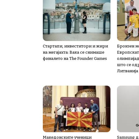
Стартапи, инвеститори и жири
Бронзен м
на мегајахта: Вака се снимаше
Европскат
финалето на The Founder Games
олимпијад
што се од
Литванија
Македонските ученици
Samsung д