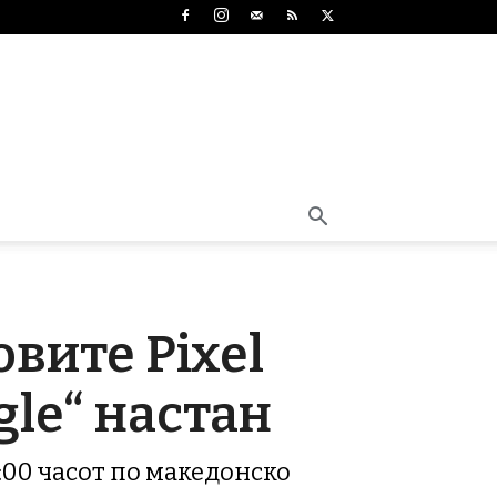
овите Pixel
gle“ настан
9:00 часот по македонско