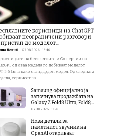
есплатните корисници на ChatGPT
обиваат неограничени разговори
 пристап до моделот...
ишо Лекиќ
-
07.08.2026 - 13:46
орисниците на бесплатните и Go верзии на
atGPT од оваа недела го добиваат моделот
T-5.6 Luna како стандарден модел. Од следната
дела, сервисот за...
Samsung официјално ја
започнува продажбата на
Galaxy Z Fold8 Ultra, Fold8,...
07.08.2026 - 11:50
Нови детали за
паметниот звучник на
OpenAI откриваат