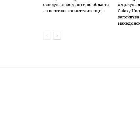
освојуваат медали и во областа
одржува л
на вештачката интелигенција
Galaxy Unp
започнува 
македонск