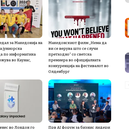
едал за Македонија на
Македонскиот филм „Нема да
а јуниорска
ви се верува што се случи
а по информатика
претходно“ со светска
ржува во Каунас,
премиера во официјалната
конкуренција на фестивалот во
Олденбург
енес во Лондон го
Прв AI форум за бизнис лидери