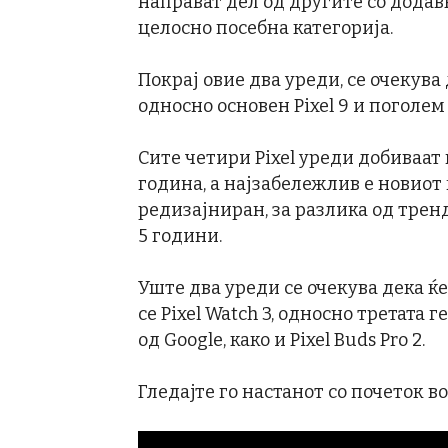
направат дел од другите со додавк
целосно посебна категорија.
Покрај овие два уреди, се очекува 
односно основен Pixel 9 и поголем P
Сите четири Pixel уреди добиваат
година, а најзабележлив е новиот 
редизајниран, за разлика од тренд
5 години.
Уште два уреди се очекува дека ќе
се Pixel Watch 3, односно третата
од Google, како и Pixel Buds Pro 2.
Гледајте го настанот со почеток во