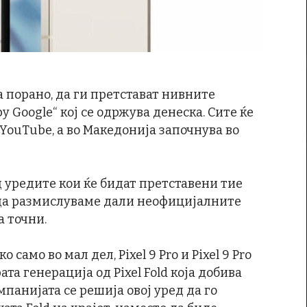
та порано, да ги претстават нивните
y Google“ кој се одржува денеска. Сите ќе
 YouTube, а во Македонија започнува во
д уредите кои ќе бидат претставени тие
 да размислуваме дали неофицијалните
а точни.
ако само во мал дел, Pixel 9 Pro и Pixel 9 Pro
та генерација од Pixel Fold која добива
панијата се решија овој уред да го