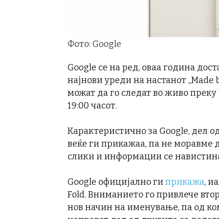
Фото: Google
Google се на ред, оваа година дос
најнови уреди на настанот „Made b
можат да го следат во живо преку
19:00 часот.
Карактеристично за Google, дел о
веќе ги прикажаа, па не моравме
слики и информации се навистин
Google официјално ги
прикажа
, и
Fold. Вниманието го привлече втора
нов начин на именување, па од ком