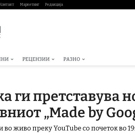
Контакт
Маркетинг
Редакција
МНИ
РЕЦЕНЗИИ
РАЗНО
а ги претставува н
ивниот „Made by Goo
и во живо преку YouTube со почеток во 1