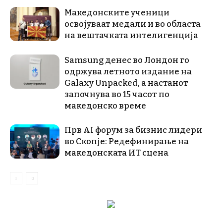
Македонските ученици
освојуваат медали и во областа
на вештачката интелигенција
Samsung денес во Лондон го
одржува летното издание на
Galaxy Unpacked, a настанот
започнува во 15 часот по
македонско време
Прв AI форум за бизнис лидери
во Скопје: Редефинирање на
македонската ИТ сцена