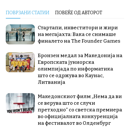
ПОВРЗАНИ СТАТИИ
ПОВЕЌЕ ОД АВТОРОТ
Стартапи, инвеститори и жири
на мегајахта: Вака се снимаше
финалето на The Founder Games
Бронзен медал за Македонија на
Европската јуниорска
олимпијада по информатика
што се одржува во Каунас,
Литванија
Македонскиот филм „Нема да ви
се верува што се случи
претходно“ со светска премиера
во официјалната конкуренција
на фестивалот во Олденбург