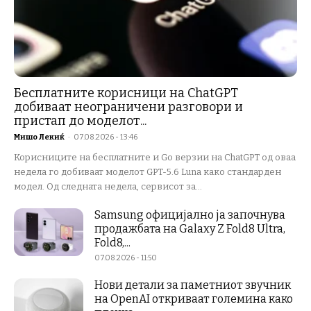
Бесплатните корисници на ChatGPT
добиваат неограничени разговори и
пристап до моделот...
Мишо Лекиќ
-
07.08.2026 - 13:46
Корисниците на бесплатните и Go верзии на ChatGPT од оваа
недела го добиваат моделот GPT-5.6 Luna како стандарден
модел. Од следната недела, сервисот за...
Samsung официјално ја започнува
продажбата на Galaxy Z Fold8 Ultra,
Fold8,...
07.08.2026 - 11:50
Нови детали за паметниот звучник
на OpenAI откриваат големина како