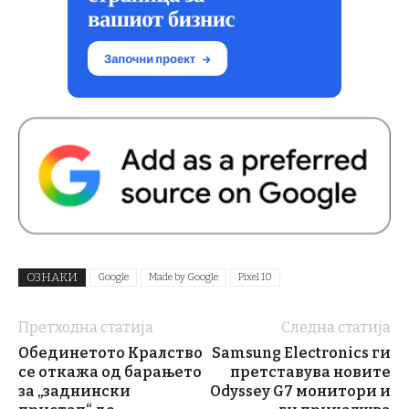
ОЗНАКИ
Google
Made by Google
Pixel 10
Претходна статија
Следна статија
Обединетото Кралство
Samsung Electronics ги
се откажа од барањето
претставува новите
за „заднински
Odyssey G7 монитори и