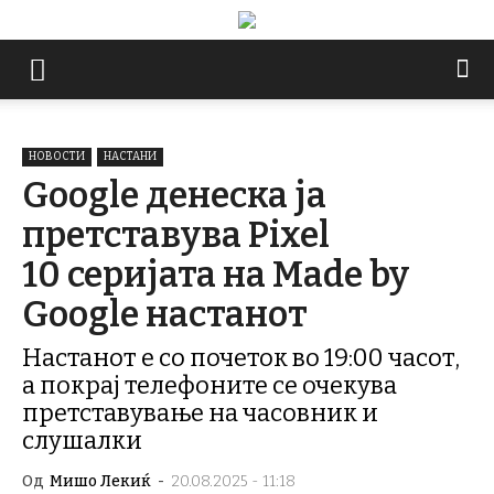
НОВОСТИ
НАСТАНИ
Google денеска ја
претставува Pixel
10 серијата на Made by
Google настанот
Настанот е со почеток во 19:00 часот,
а покрај телефоните се очекува
претставување на часовник и
слушалки
Од
Мишо Лекиќ
-
20.08.2025 - 11:18