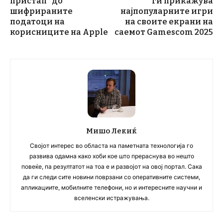
пристап“ до
ги прикажува
шифрираните
најпопуларните игри
податоци на
на своите екрани на
корисниците на Apple
саемот Gamescom 2025
Мишо Лекиќ
Својот интерес во областа на паметната технологија го
развива одамна како хоби кое што прераснува во нешто
повеќе, па резултатот на тоа е и развојот на овој портал. Сака
да ги следи сите новини поврзани со оперативните системи,
апликациите, мобилните телефони, но и интересните научни и
вселенски истражувања.