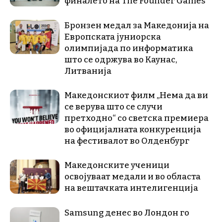
финалето на The Founder Games
Бронзен медал за Македонија на
Европската јуниорска
олимпијада по информатика
што се одржува во Каунас,
Литванија
Македонскиот филм „Нема да ви
се верува што се случи
претходно“ со светска премиера
во официјалната конкуренција
на фестивалот во Олденбург
Македонските ученици
освојуваат медали и во областа
на вештачката интелигенција
Samsung денес во Лондон го