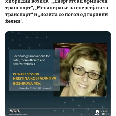
хибридни возила“, „Енергетски ефикасен
транспорт“, „Менаџирање на енергијата за
транспорт“ и „Возила со погон од горивни
ќелии“.