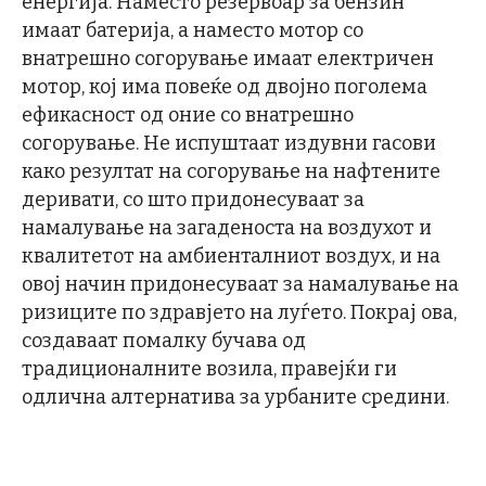
енергија. Наместо резервоар за бензин
имаат батерија, a наместо мотор со
внатрешно согорување имаат електричен
мотор, кој има повеќе од двојно поголема
ефикасност од оние со внатрешно
согорување. Не испуштаат издувни гасови
како резултат на согорување на нафтените
деривати, со што придонесуваат за
намалување на загаденоста на воздухот и
квалитетот на амбиенталниот воздух, и на
овој начин придонесуваат за намалување на
ризиците по здравјето на луѓето. Покрај ова,
создаваат помалку бучава од
традиционалните возила, правејќи ги
одлична алтернатива за урбаните средини.