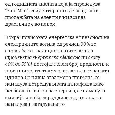
од годишната анализа која ја спроведува
“Зап-Мап“, евидентирано е дека од лани,
продажбата на електрични возила
драстично е во подем.
Покрај повисоката енергетска ефикасност на
електричните возила од речиси 90% во
споредба со традиционалните возила
(проценета енергетска ефикасност околу
40% до 50%),
постојат голем број предности и
причини зошто токму овие возила се нашата
иднина. Со нивна зголемена примена, се
намалува потрошувачката на нафтата како
необновлив извор на енергија, се намалува
емисијата на јаглерод диоксид и со тоа, се
намалува и загадувањето.