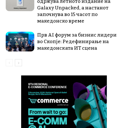
одржува летното издание на
Galaxy Unpacked, a настанот
започнува во 15 часот по
македонско време
Прв AI форум за бизнис лидери
во Скопје: Редефинирање на
македонската ИТ сцена