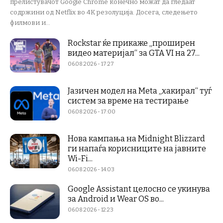
прелистувачот Google Chrome конечно можат да гледаат
содржини од Netflix во 4K резолуција. Досега, следењето
филмови и...
Rockstar ќе прикаже „проширен
видео материјал“ за GTA VI на 27...
06.08.2026 - 17:27
Јазичен модел на Meta „хакирал“ туѓ
систем за време на тестирање
06.08.2026 - 17:00
Нова кампања на Midnight Blizzard
ги напаѓа корисниците на јавните
Wi-Fi...
06.08.2026 - 14:03
Google Assistant целосно се укинува
за Android и Wear OS во...
06.08.2026 - 12:23