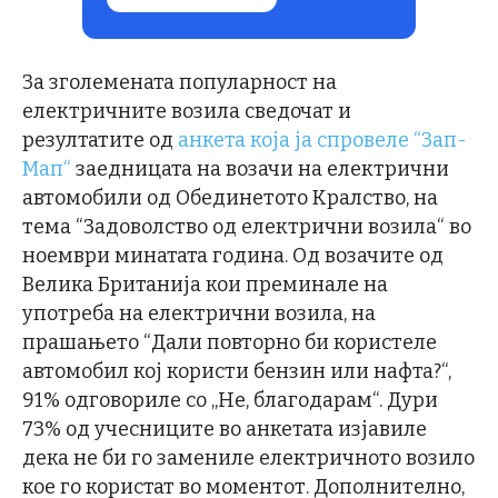
За зголемената популарност на
електричните возила сведочат и
резултатите од
анкета која ја спровеле “Зап-
Мап“
заедницата на возачи на електрични
автомобили од Обединетото Кралство, на
тема “Задоволство од електрични возила“ во
ноември минатата година. Од возачите од
Велика Британија кои преминале на
употреба на електрични возила, на
прашањето “Дали повторно би користеле
автомобил кој користи бензин или нафта?“,
91% одговориле со „Не, благодарам“. Дури
73% од учесниците во анкетата изјавиле
дека не би го замениле електричното возило
кое го користат во моментот. Дополнително,