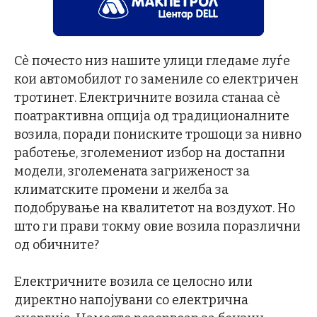
Сѐ почесто низ нашите улици гледаме луѓе
кои автомобилот го замениле со електричен
тротинет. Електричните возила станаа сѐ
поатрактивна опција од традиционалните
возила, поради пониските трошоци за нивно
работење, зголемениот избор на достапни
модели, зголемената загриженост за
климатските промени и желба за
подобрување на квалитетот на воздухот. Но
што ги прави токму овие возила поразлични
од обичните?
Електричните возила се целосно или
директно напојувани со електрична