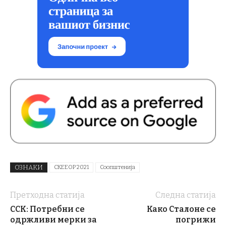
ОЗНАКИ
СКЕЕОР 2021
Соопштенија
Претходна статија
Следна статија
ССК: Потребни се
Како Сталоне се
одржливи мерки за
погрижи