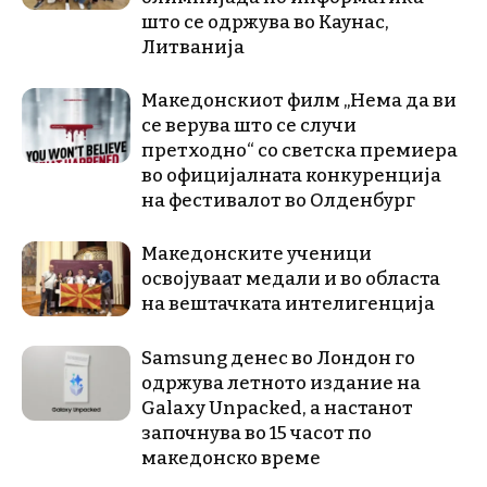
што се одржува во Каунас,
Литванија
Македонскиот филм „Нема да ви
се верува што се случи
претходно“ со светска премиера
во официјалната конкуренција
на фестивалот во Олденбург
Македонските ученици
освојуваат медали и во областа
на вештачката интелигенција
Samsung денес во Лондон го
одржува летното издание на
Galaxy Unpacked, a настанот
започнува во 15 часот по
македонско време