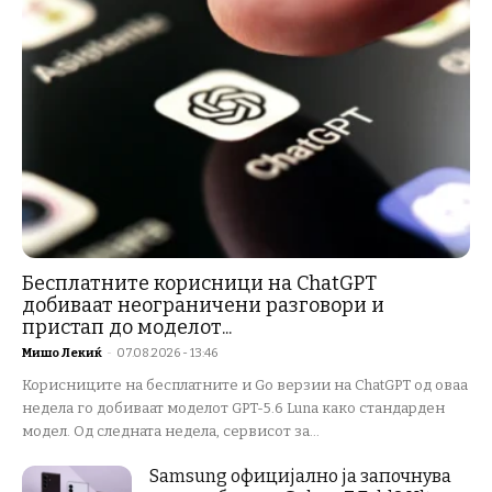
Бесплатните корисници на ChatGPT
добиваат неограничени разговори и
пристап до моделот...
Мишо Лекиќ
-
07.08.2026 - 13:46
Корисниците на бесплатните и Go верзии на ChatGPT од оваа
недела го добиваат моделот GPT-5.6 Luna како стандарден
модел. Од следната недела, сервисот за...
Samsung официјално ја започнува