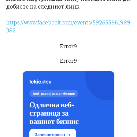
добиете на следниот линк:
https://www.facebook.com/events/592655861989
382
Error9
Error9