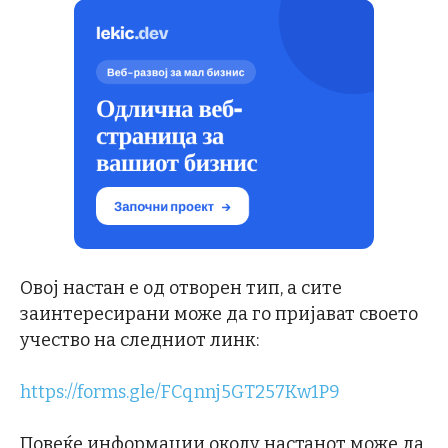
Овој настан е од отворен тип, а сите
заинтересирани може да го пријават своето
учество на следниот линк:
https://forms.gle/FCqnnj5GT257Kw1P9
Повеќе информации околу настанот може да