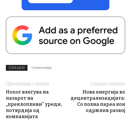
ОЗНАКИ
Соопштенија
Претходна статија
Следна статија
Honor влегува на
Нова енергија во
пазарот на
децентрализацијата:
„преклопливи“ уреди,
Со полна пареа кон
потврдија од
одржлив развој
компанијата