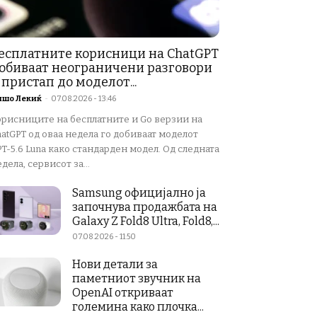
есплатните корисници на ChatGPT
обиваат неограничени разговори
 пристап до моделот...
ишо Лекиќ
-
07.08.2026 - 13:46
орисниците на бесплатните и Go верзии на
atGPT од оваа недела го добиваат моделот
T-5.6 Luna како стандарден модел. Од следната
дела, сервисот за...
Samsung официјално ја
започнува продажбата на
Galaxy Z Fold8 Ultra, Fold8,...
07.08.2026 - 11:50
Нови детали за
паметниот звучник на
OpenAI откриваат
големина како плочка...