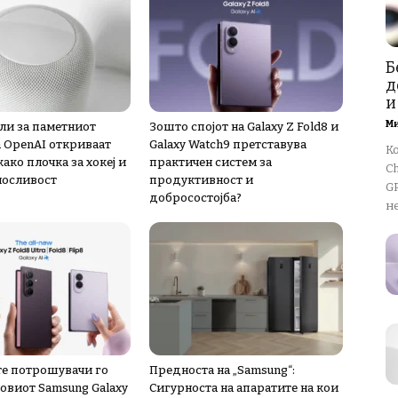
Б
д
и
М
ли за паметниот
Зошто спојот на Galaxy Z Fold8 и
а OpenAI откриваат
Galaxy Watch9 претставува
К
ако плочка за хокеј и
практичен систем за
Ch
носливост
продуктивност и
GP
добросостојба?
не
е потрошувачи го
Предноста на „Samsung“:
новиот Samsung Galaxy
Сигурноста на апаратите на кои