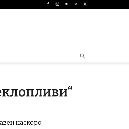
реклопливи“
а
тавен наскоро