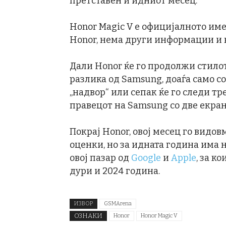
претставен и идниот месец.
Honor Magic V е официјалното име 
Honor, нема други информации и н
Дали Honor ќе го продолжи стилот 
разлика од Samsung, доаѓа само со
„надвор“ или сепак ќе го следи тр
правецот на Samsung со две екрани
Покрај Honor, овој месец го видов
оценки, но за идната година има н
овој пазар од
Google
и
Apple
, за к
дури и 2024 година.
ИЗВОР
GSMArena
ОЗНАКИ
Honor
Honor Magic V