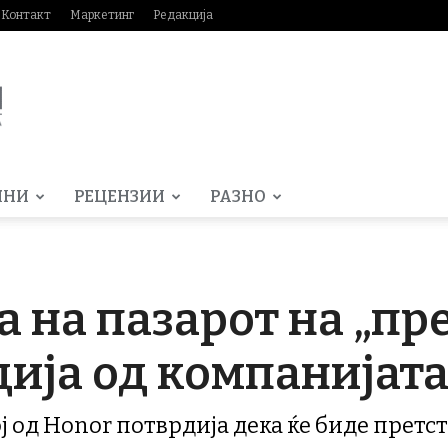
Контакт
Маркетинг
Редакција
МНИ
РЕЦЕНЗИИ
РАЗНО
а на пазарот на „п
дија од компанијат
ој од Honor потврдија дека ќе биде претс