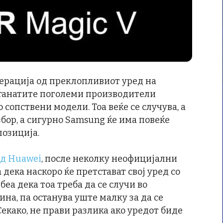
енерација од преклопливиот уред на
останатите поголеми производители
 сопствени модели. Тоа веќе се случува, а
бор, а сигурно Samsung ќе има повеќе
позиција.
од Huawei
, после неколку неофицијални
 дека наскоро ќе претстават свој уред со
беа дека тоа треба да се случи во
на, па останува уште малку за да се
Секако, не прави разлика ако уредот биде