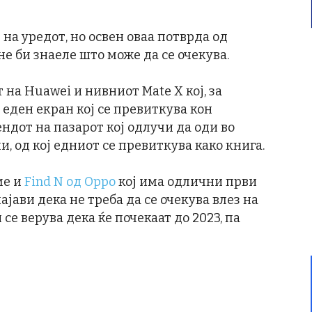
на уредот, но освен оваа потврда од
е би знаеле што може да се очекува.
на Huawei и нивниот Mate X кој, за
 еден екран кој се превиткува кон
ендот на пазарот кој одлучи да оди во
, од кој едниот се превиткува како книга.
ме и
Find N од Oppo
кој има одлични први
ајави дека не треба да се очекува влез на
ои се верува дека ќе почекаат до 2023, па