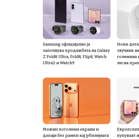
Samsung официјално ја
Нови дета
започнува продажбата на Galaxy
звучник н
Z Fold8 Ultra, Fold8, Flip8, Watch
големина к
Ultra2 и Watch9
лесна пре
Можни поголеми екрани и
Европскит
дизајн без рамки кај јубилејната
купуваат 