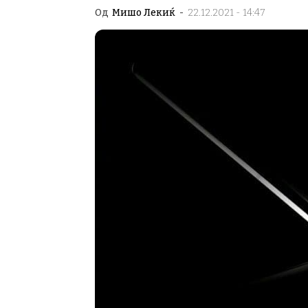
Од
Мишо Лекиќ
-
22.12.2021 - 14:47