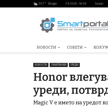
C
33.7
Skopje
7.8.2026 - 14:00
За нас
Smartportal.mk
НОВОСТИ
СОВЕТИ
КОЛУ
НОВОСТИ
СМАРТФОНИ
УРЕДИ
Honor влегув
уреди, потвр
Magic V е името на уредот к