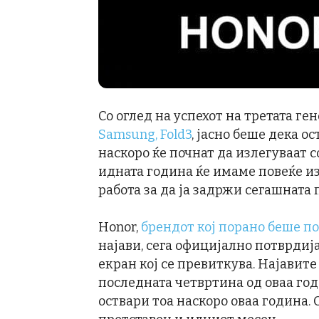
Со оглед на успехот на третата г
Samsung, Fold3
, јасно беше дека 
наскоро ќе почнат да излегуваат со
идната година ќе имаме повеќе из
работа за да ја задржи сегашната 
Honor,
брендот кој порано беше п
најави, сега официјално потврдија
екран кој се превиткува. Најавите 
последната четвртина од оваа годи
оствари тоа наскоро оваа година. 