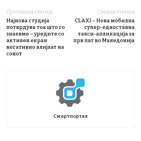
Претходна статија
Следна статија
Најнова студија
CLAXI – Нова мобилна
потврдува тоа што го
супер-едноставна
знаевме – уредите со
такси-апликација за
активен екран
прв пат во Македонија
негативно влијаат на
сонот
Смартпортал