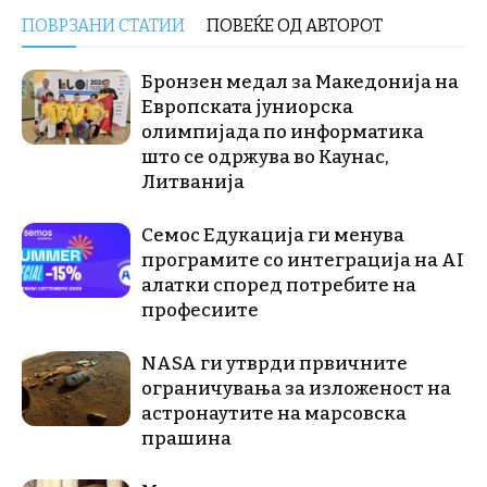
ПОВРЗАНИ СТАТИИ
ПОВЕЌЕ ОД АВТОРОТ
Бронзен медал за Македонија на
Европската јуниорска
олимпијада по информатика
што се одржува во Каунас,
Литванија
Семос Едукација ги менува
програмите со интеграција на AI
алатки според потребите на
професиите
NASA ги утврди првичните
ограничувања за изложеност на
астронаутите на марсовска
прашина