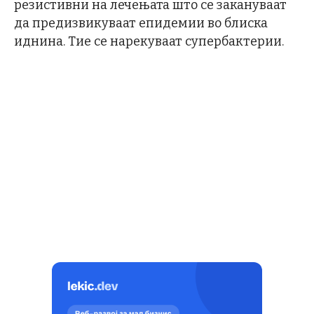
резистивни на лечењата што се закануваат
да предизвикуваат епидемии во блиска
иднина. Тие се нарекуваат супербактерии.