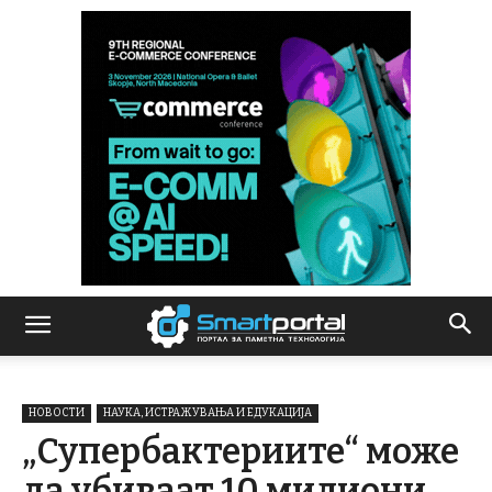
НОВОСТИ
НАУКА, ИСТРАЖУВАЊА И ЕДУКАЦИЈА
„Супербактериите“ може
да убиваат 10 милиони