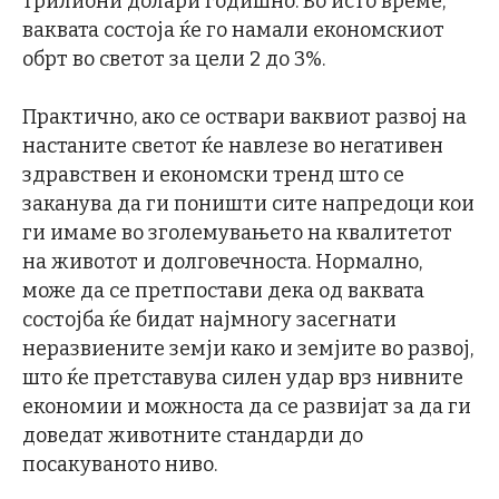
трилиони долари годишно. Во исто време,
ваквата состоја ќе го намали економскиот
обрт во светот за цели 2 до 3%.
Практично, ако се оствари ваквиот развој на
настаните светот ќе навлезе во негативен
здравствен и економски тренд што се
заканува да ги поништи сите напредоци кои
ги имаме во зголемувањето на квалитетот
на животот и долговечноста. Нормално,
може да се претпостави дека од ваквата
состојба ќе бидат најмногу засегнати
неразвиените земји како и земјите во развој,
што ќе претставува силен удар врз нивните
економии и можноста да се развијат за да ги
доведат животните стандарди до
посакуваното ниво.