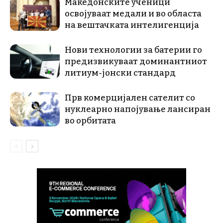
Македонските ученици
освојуваат медали и во областа
на вештачката интелигенција
Нови технологии за батерии го
предизвикуваат доминантниот
литиум-јонски стандард
Прв комерцијален сателит со
нуклеарно напојување лансиран
во орбитата