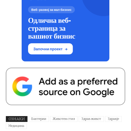
ОЗНАКИ
Бактерии
Животен стил
Здрав живот
Здравје
Медицина