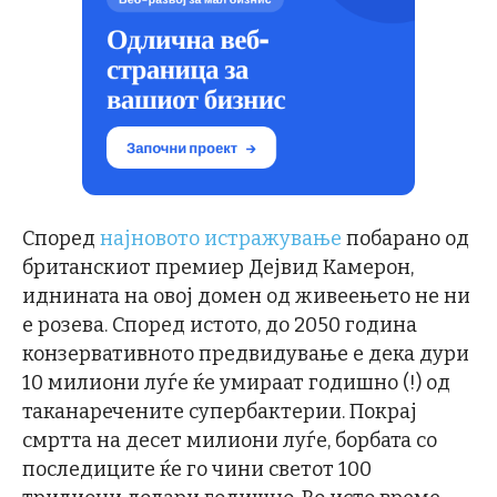
Според
најновото истражување
побарано од
британскиот премиер Дејвид Камерон,
иднината на овој домен од живеењето не ни
е розева. Според истото, до 2050 година
конзервативното предвидување е дека дури
10 милиони луѓе ќе умираат годишно (!) од
таканаречените супербактерии. Покрај
смртта на десет милиони луѓе, борбата со
последиците ќе го чини светот 100