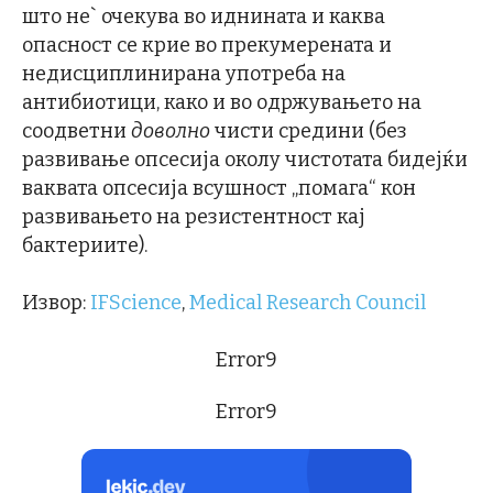
што не` очекува во иднината и каква
опасност се крие во прекумерената и
недисциплинирана употреба на
антибиотици, како и во одржувањето на
соодветни
доволно
чисти средини (без
развивање опсесија околу чистотата бидејќи
ваквата опсесија всушност „помага“ кон
развивањето на резистентност кај
бактериите).
Извор:
IFScience
,
Medical Research Council
Error9
Error9