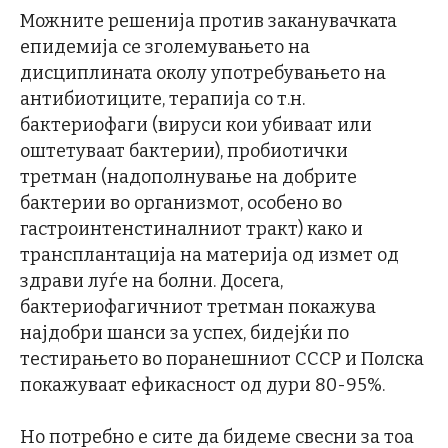
Можните решенија против заканувачката
епидемија се зголемувањето на
дисциплината околу употребувањето на
антибиотиците, терапија со т.н.
бактериофаги (вируси кои убиваат или
оштетуваат бактерии), пробиотички
третман (надополнување на добрите
бактерии во организмот, особено во
гастроинтенстиналниот тракт) како и
трансплантација на материја од измет од
здрави луѓе на болни. Досега,
бактериофагичниот третман покажува
најдобри шанси за успех, бидејќи по
тестирањето во поранешниот СССР и Полска
покажуваат ефикасност од дури 80-95%.
Но потребно е сите да бидеме свесни за тоа