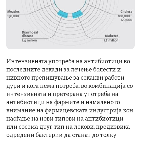
Интензивната употреба на антибиотици во
последните декади за лечење болести и
нивното препишување за секакви работи
дури и кога нема потреба, во комбинација со
интензивната и претерана употреба на
антибиотици на фармите и намаленото
внимание на фармацевската индустрија кон
наоѓање на нови типови на антибиотици
или сосема друг тип на лекови, предизвика
одредени бактерии да станат до толку