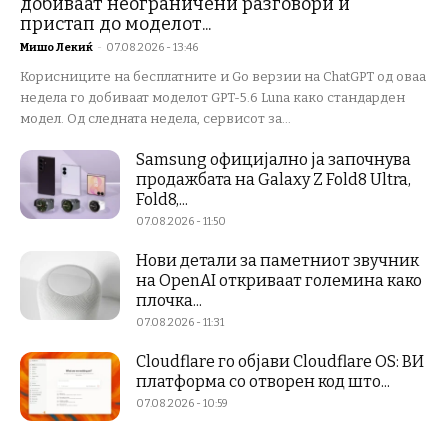
добиваат неограничени разговори и
пристап до моделот...
Мишо Лекиќ
-
07.08.2026 - 13:46
Корисниците на бесплатните и Go верзии на ChatGPT од оваа
недела го добиваат моделот GPT-5.6 Luna како стандарден
модел. Од следната недела, сервисот за...
Samsung официјално ја започнува
продажбата на Galaxy Z Fold8 Ultra,
Fold8,...
07.08.2026 - 11:50
Нови детали за паметниот звучник
на OpenAI откриваат големина како
плочка...
07.08.2026 - 11:31
Cloudflare го објави Cloudflare OS: ВИ
платформа со отворен код што...
07.08.2026 - 10:59