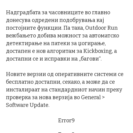
Надградбата за часовниците во главно
донесува одредени подобрувања кај
постојните функции. Па така, Outdoor Run
вежбањето добива можност за автоматско
детектирање на патеки за џогирање,
достапен е нов алгоритам за Kickboxing, а
достапни се и исправки на „багови“.
Новите верзии од оперативните системи се
бесплатно достапни, секако, а може да се
инсталираат на стандардниот начин преку
проверка за нова верзија во General >
Software Update.
Error9