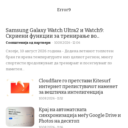
Error9
Samsung Galaxy Watch Ultra2 и Watch9:
Скриени функции за тренирање во...
Соопштенија од партнери
-
10.08.2026 - 12:06
Скопје, 10 август 2026 година - Додека летниот топлотен
бран ги крева температурите низ целиот регион, многу
спортисти продолжуваат да тренираат и посегнуваат по
паметен...
Cloudflare го претстави Kitesurf
интернет прелистувачот наменет
за вештачка интелигенција
10.08.2026 - 11:52
Крај на автоматската
синхронизација меѓу Google Drive и
Photos на десктоп
10.08.2026 - 11:16