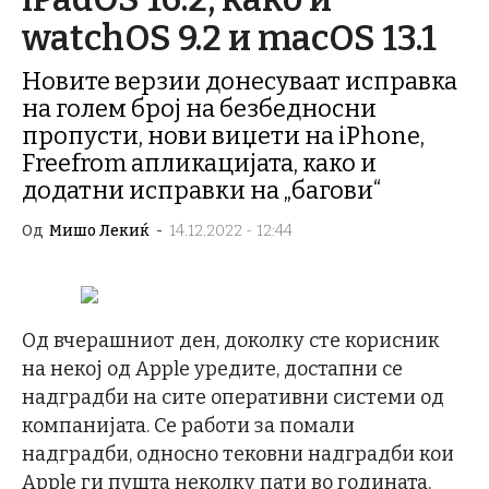
watchOS 9.2 и macOS 13.1
Новите верзии донесуваат исправка
на голем број на безбедносни
пропусти, нови виџети на iPhone,
Freefrom апликацијата, како и
додатни исправки на „багови“
Од
Мишо Лекиќ
-
14.12.2022 - 12:44
Од вчерашниот ден, доколку сте корисник
на некој од Apple уредите, достапни се
надградби на сите оперативни системи од
компанијата. Се работи за помали
надградби, односно тековни надградби кои
Apple ги пушта неколку пати во годината.