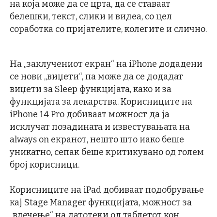
на која може да се црта, да се ставаат
белешки, текст, слики и видеа, со цел
соработка со пријателите, колегите и слично.
На „заклучениот екран“ на iPhone додадени
се нови „виџети“, па може да се додадат
виџети за Sleep функцијата, како и за
функцијата за лекарства. Корисниците на
iPhone 14 Pro добиваат можност да ја
исклучат позадината и известувањата на
always on екранот, нешто што иако беше
уникатно, сепак беше критикувано од голем
број корисници.
Корисниците на iPad добиваат подобрување
кај Stage Manager функцијата, можност за
„влечење“ на датотеки од таблетот кон