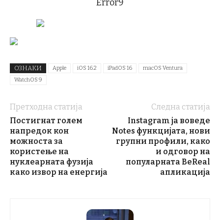
Error9
ОЗНАКИ
Apple
iOS 16.2
iPadOS 16
macOS Ventura
WatchOS 9
Претходна статија
Следна статија
Постигнат голем
Instagram ја воведе
напредок кон
Notes функцијата, нови
можноста за
групни профили, како
користење на
и одговор на
нуклеарната фузија
популарната BeReal
како извор на енергија
апликација