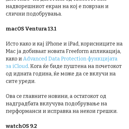
надворешниот екран на кој е поврзан и
слични подобрувања.
macOS Ventura 13.1
Исто како и кај iPhone и iPad, корисниците на
Mac ја добиваат новата Freeform апликација,
како и
Advanced Data Protection функцијата
за iCloud
. Кога ќе биде пуштена на почетокот
од идната година, ќе може да се вклучи на
сите уреди.
Ова се главните новини, а остатокот од
надградбата вклучува подобрување на
перформанси и исправка на некои грешки.
watchOS 9.2