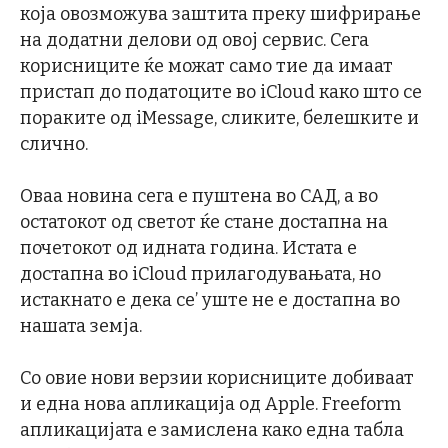
која овозможува заштита преку шифрирање
на додатни делови од овој сервис. Сега
корисниците ќе можат само тие да имаат
пристап до податоците во iCloud како што се
пораките од iMessage, сликите, белешките и
слично.
Оваа новина сега е пуштена во САД, а во
остатокот од светот ќе стане достапна на
почетокот од идната година. Истата е
достапна во iCloud прилагодувањата, но
истакнато е дека се’ уште не е достапна во
нашата земја.
Со овие нови верзии корисниците добиваат
и една нова апликација од Apple. Freeform
апликацијата е замислена како една табла