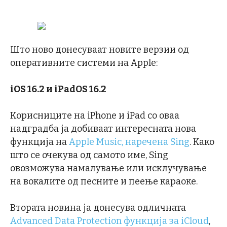
Што ново донесуваат новите верзии од
оперативните системи на Apple:
iOS 16.2
и
iPadOS 16.2
Корисниците на iPhone и iPad со оваа
надградба ја добиваат интересната нова
функција на
Apple Music, наречена Sing
. Како
што се очекува од самото име, Sing
овозможува намалување или исклучување
на вокалите од песните и пеење караоке.
Втората новина ја донесува одличната
Advanced Data Protection функција за iCloud
,