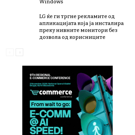
Windows
LG ќе ги тргне рекламите од
апликацијата која ја инсталира
преку нивните монитори без
дозвола од корисниците