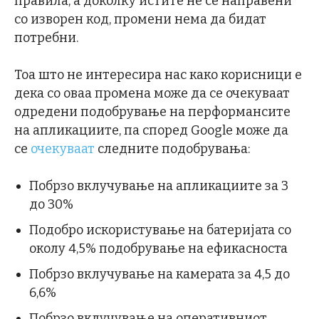
правила, а доколку истите не се направени
со изворен код, промени нема да бидат
потребни.
Тоа што не интересира нас како корисници е
дека со оваа промена може да се очекуваат
одредени подобрување на перформансите
на апликациите, па според Google може да
се
очекуваат
следните подобрувања:
Побрзо вклучување на апликациите за 3
до 30%
Подобро искористување на батеријата со
околу 4,5% подобрување на ефикасноста
Побрзо вклучување на камерата за 4,5 до
6,6%
Побрзо вклучување на оперативниот