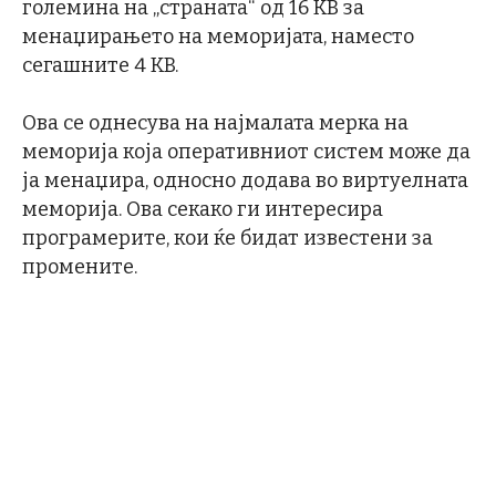
големина на „страната“ од 16 KB за
менаџирањето на меморијата, наместо
сегашните 4 KB.
Ова се однесува на најмалата мерка на
меморија која оперативниот систем може да
ја менаџира, односно додава во виртуелната
меморија. Ова секако ги интересира
програмерите, кои ќе бидат известени за
промените.