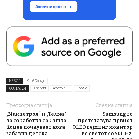
ИЗВОР
9to5Google
ОЗНАКИ
Android
Android 16
Google
Претходна статија
Следна статија
„Макпетрол“ и „Телма“
Samsung го
во соработка со Сашко
претставува првиот
Коцев почнуваат нова
OLED гејминг монитор
забавна детска
во светот со 500 Hz: