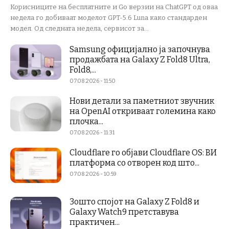
Корисниците на бесплатните и Go верзии на ChatGPT од оваа
недела го добиваат моделот GPT-5.6 Luna како стандарден
модел. Од следната недела, сервисот за...
Samsung официјално ја започнува
продажбата на Galaxy Z Fold8 Ultra,
Fold8,...
07.08.2026 - 11:50
Нови детали за паметниот звучник
на OpenAI откриваат големина како
плочка...
07.08.2026 - 11:31
Cloudflare го објави Cloudflare OS: ВИ
платформа со отворен код што...
07.08.2026 - 10:59
Зошто спојот на Galaxy Z Fold8 и
Galaxy Watch9 претставува
практичен...