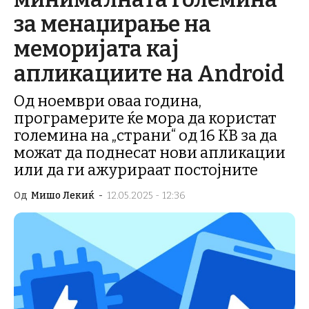
за менаџирање на
меморијата кај
апликациите на Android
Од ноември оваа година,
програмерите ќе мора да користат
големина на „страни“ од 16 KB за да
можат да поднесат нови апликации
или да ги ажурираат постојните
Од
Мишо Лекиќ
-
12.05.2025 - 12:36