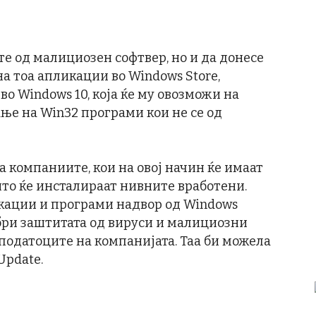
е од малициозен софтвер, но и да донесе
а тоа апликации во Windows Store,
 во Windows 10, која ќе му овозможи на
ње на Win32 програми кои не се од
а компаниите, кои на овој начин ќе имаат
што ќе инсталираат нивните вработени.
икации и програми надвор од Windows
обри заштитата од вируси и малициозни
 податоците на компанијата. Таа би можела
Update.