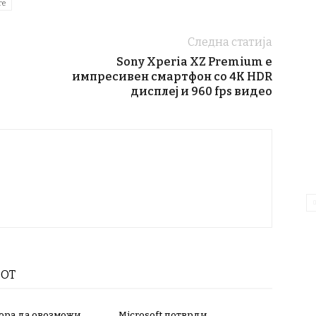
re
Следна статија
Sony Xperia XZ Premium е
импресивен смартфон со 4K HDR
дисплеј и 960 fps видео
РОТ
мора да овозможи
Microsoft потврди