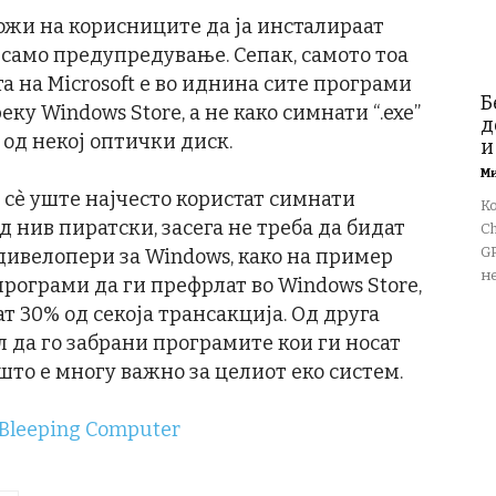
можи на корисниците да ја инсталираат
 само предупредување. Сепак, самото тоа
та на Microsoft е во иднина сите програми
Б
ку Windows Store, а не како симнати “.exe”
д
од некој оптички диск.
и
М
 сѐ уште најчесто користат симнати
К
 нив пиратски, засега не треба да бидат
Ch
GP
дивелопери за Windows, како на пример
не
програми да ги префрлат во Windows Store,
т 30% од секоја трансакција. Од друга
ал да го забрани програмите кои ги носат
то е многу важно за целиот еко систем.
Bleeping Computer