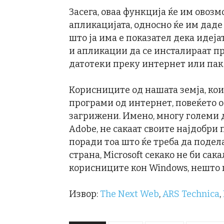
Засега, оваа функција ќе им овоз
апликацијата, односно ќе им даде
што ја има е показател дека идеја
и апликации да се инсталираат пре
датотеки преку интернет или пак 
Корисниците од нашата земја, кои
програми од интернет, повеќето од
загрижени. Имено, многу големи 
Adobe, не сакаат своите најдобри 
поради тоа што ќе треба да подела
страна, Microsoft секако не би сак
корисниците кон Windows, нешто ш
Извор:
The Next Web
,
ARS Technica
,