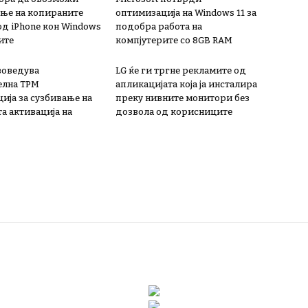
ње на копираните
оптимизација на Windows 11 за
од iPhone кон Windows
подобра работа на
ите
компјутерите со 8GB RAM
 воведува
LG ќе ги тргне рекламите од
елна TPM
апликацијата која ја инсталира
ија за сузбивање на
преку нивните монитори без
а активација на
дозвола од корисниците