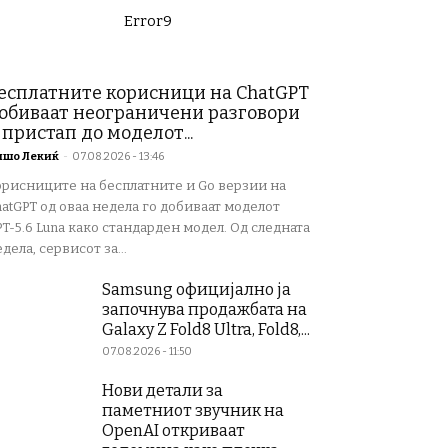
Error9
есплатните корисници на ChatGPT
обиваат неограничени разговори
 пристап до моделот...
ишо Лекиќ
-
07.08.2026 - 13:46
орисниците на бесплатните и Go верзии на
atGPT од оваа недела го добиваат моделот
T-5.6 Luna како стандарден модел. Од следната
дела, сервисот за...
Samsung официјално ја
започнува продажбата на
Galaxy Z Fold8 Ultra, Fold8,...
07.08.2026 - 11:50
Нови детали за
паметниот звучник на
OpenAI откриваат