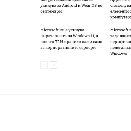
укинува за Android и Wear OS во
споделува
септември
елементи 
компјутер
Microsoft не ја укинува
Microsoft
пиратеријата на Windows 11, а
задолжит
новото TPM правило важи само
верификац
за корпоративните сервери
нелегалнат
Windows