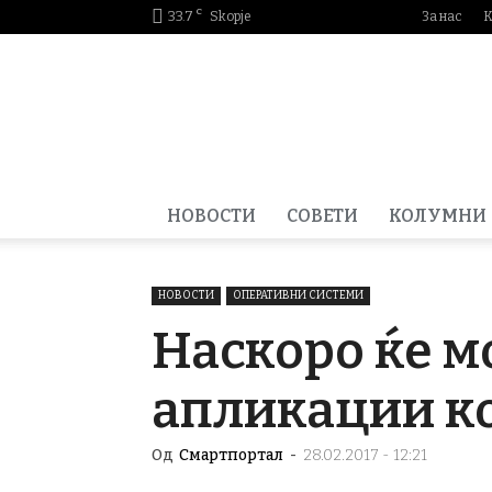
C
33.7
Skopje
За нас
К
Smartportal.mk
НОВОСТИ
СОВЕТИ
КОЛУМНИ
НОВОСТИ
ОПЕРАТИВНИ СИСТЕМИ
Наскоро ќе м
апликации ко
Од
Смартпортал
-
28.02.2017 - 12:21