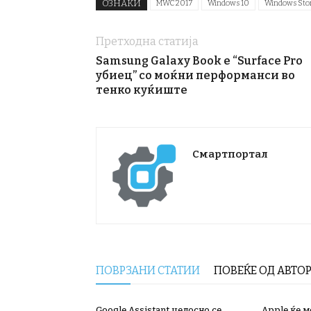
ОЗНАКИ
MWC 2017
Windows 10
Windows Sto
Претходна статија
Samsung Galaxy Book е “Surface Pro
убиец” со моќни перформанси во
тенко куќиште
Смартпортал
ПОВРЗАНИ СТАТИИ
ПОВЕЌЕ ОД АВТО
Google Assistant целосно се
Apple ќе 