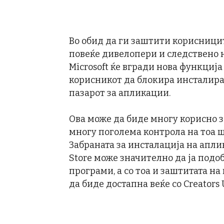
Во обид да ги заштити корисницит
повеќе дивелопери и следствено н
Microsoft ќе вгради нова функција
корисникот да блокира инсталира
пазарот за апликации.
Ова може да биде многу корисно з
многу поголема контрола на тоа 
Забраната за инсталација на апл
Store може значително да ја под
програми, а со тоа и заштитата на
да биде достапна веќе со Creators 