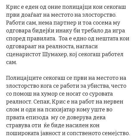
Крис е еден од оние полицајци кои секогаш
први доаѓаат на местото на злосторство.
Работи сам, нема партнер и тоа сосема му
одговара бидејќи инаку би требало да игра
според правилата. Тоа е едно од нештата кои
одговараат на реалноста, нагласи
сценаристот Шумахер, кој секогаш работел
сам.
Полицајците секогаш се први на местото на
злосторство кога се работи за убиства, често
со помош на хумор се носат со суровата
реалност. Сепак, Крис е на работ на нервен
слом и оди на психијатар кому уште во
првата епизода му се доверува дека
стравува оти ќе биде насилен кон
пошироката јавност и сопственото семејство.