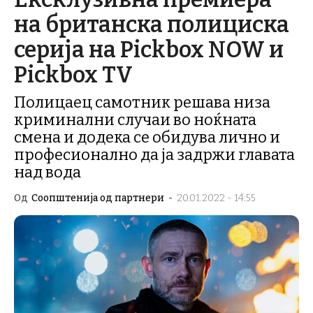
на британска полициска
серија на Pickbox NOW и
Pickbox TV
Полицаец самотник решава низа
криминални случаи во ноќната
смена и додека се обидува лично и
професионално да ја задржи главата
над вода
Од
Соопштенија од партнери
-
20.01.2022 - 14:55