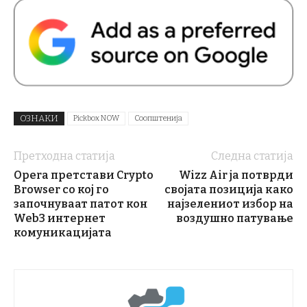
ОЗНАКИ
Pickbox NOW
Соопштенија
Претходна статија
Следна статија
Opera претстави Crypto
Wizz Air ја потврди
Browser со кој го
својата позиција како
започнуваат патот кон
најзелениот избор на
Web3 интернет
воздушно патување
комуникацијата