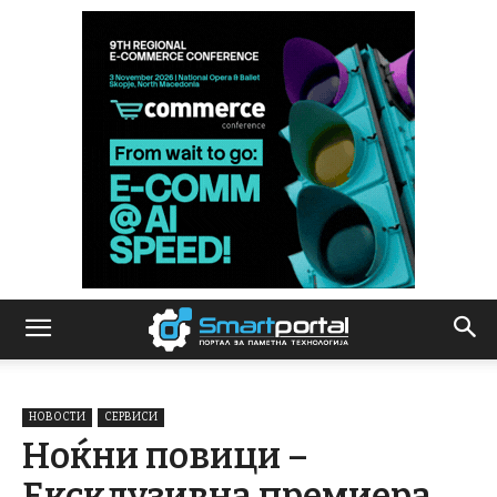
НОВОСТИ
СЕРВИСИ
Ноќни повици –
Ексклузивна премиера