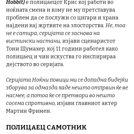
Hobbit)
е полицаецот Крис кој работи во
ноќната смена и кому не му претставува
проблем да се послужи со цигари и храна
најдени кај жртвите на злосторства.
Не, тоа
не е сатира, серијата се заснова на
вистински настани,
изјави сценаристот
Тони Шумахер, кој 11 години работел како
полицаец и чии искуства го инспирираа
дејството во серијата.
Серијата Ноќни повици ми се допадна бидејќи
зборува за одмазда каде нешто отпрвин ќе ве
насмее, а потоа ќе се претвори во нешто
сосема спротивно,
изјави главниот актер
Мартин Фримен.
ПОЛИЦАЕЦ САМОТНИК