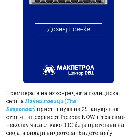
Премиерата на извонредната полициска
серија
Ноќни повици
(The
Responder)
пристигнува на 25 јануари на
стриминг сервисот Pickbox NOW и тоа само
неколку часа откако BBC ќе ја претстави на
својата онлајн видеотека! Бидете меѓу