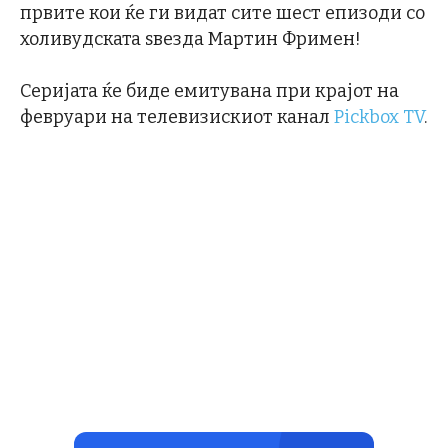
првите кои ќе ги видат сите шест епизоди со
холивудската ѕвезда Мартин Фримен!
Серијата ќе биде емитувана при крајот на
февруари на телевизискиот канал
Pickbox TV
.