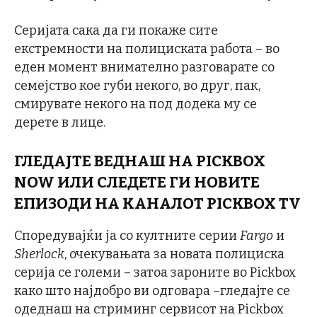
Серијата сака да ги покаже сите
екстремности на полициската работа – во
еден момент внимателно разговарате со
семејство кое губи некого, во друг, пак,
смирувате некого на под додека му се
дерете в лице.
ГЛЕДАЈТЕ ВЕДНАШ НА
PICKBOX
NOW
ИЛИ СЛЕДЕТЕ ГИ НОВИТЕ
ЕПИЗОДИ НА КАНАЛОТ
PICKBOX TV
Споредувајќи ја со култните серии
Fargo
и
Sherlock
, очекувањата за новата полициска
серија се големи – затоа зароните во Pickbox
како што најдобро ви одговара –гледајте се
одеднаш на стриминг сервисот на Pickbox