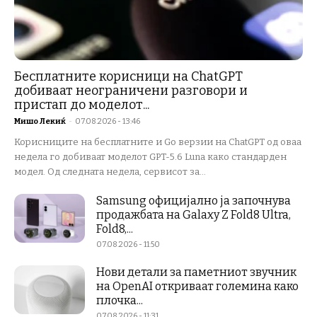
Бесплатните корисници на ChatGPT
добиваат неограничени разговори и
пристап до моделот...
Мишо Лекиќ
-
07.08.2026 - 13:46
Корисниците на бесплатните и Go верзии на ChatGPT од оваа
недела го добиваат моделот GPT-5.6 Luna како стандарден
модел. Од следната недела, сервисот за...
Samsung официјално ја започнува
продажбата на Galaxy Z Fold8 Ultra,
Fold8,...
07.08.2026 - 11:50
Нови детали за паметниот звучник
на OpenAI откриваат големина како
плочка...
07.08.2026 - 11:31