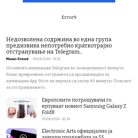
Error9
Недозволена содржина во една група
предизвика непотребно краткотрајно
отстранување на Telegram...
Мишо Лекиќ
-
05.08.2026 - 13:22
Познатата апликација Telegram во понеделникот вечерта
беше привремено отстранета од продавницата за
апликации App Store на период од околу 40 минути. Поводот
за отстранувањето...
Европските потрошувачи го
купуваат новиот Samsung Galaxy Z
Fold8
05.08.2026 - 12:34
Electronic Arts официјално ја
заврши продажбата за 55