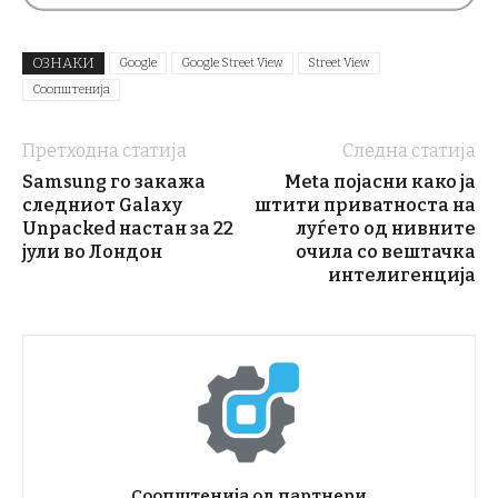
ОЗНАКИ
Google
Google Street View
Street View
Соопштенија
Претходна статија
Следна статија
Samsung го закажа
Meta појасни како ја
следниот Galaxy
штити приватноста на
Unpacked настан за 22
луѓето од нивните
јули во Лондон
очила со вештачка
интелигенција
Соопштенија од партнери