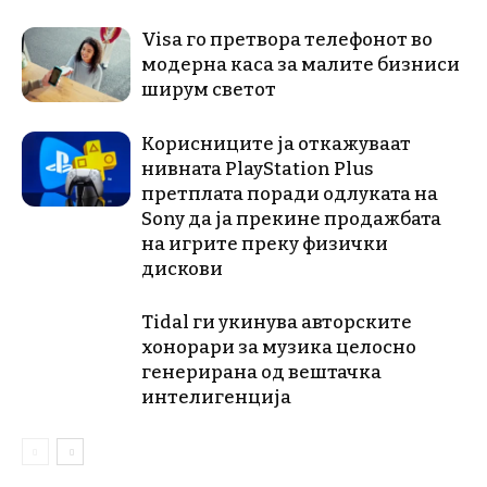
Visa го претвора телефонот во
модерна каса за малите бизниси
ширум светот
Корисниците ја откажуваат
нивната PlayStation Plus
претплата поради одлуката на
Sony да ја прекине продажбата
на игрите преку физички
дискови
Tidal ги укинува авторските
хонорари за музика целосно
генерирана од вештачка
интелигенција