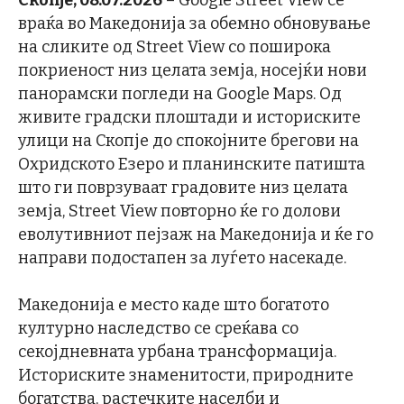
Скопје, 08.07.2026
– Google Street View се
враќа во Македонија за обемно обновување
на сликите од Street View со поширока
покриеност низ целата земја, носејќи нови
панорамски погледи на Google Maps. Од
живите градски плоштади и историските
улици на Скопје до спокојните брегови на
Охридското Езеро и планинските патишта
што ги поврзуваат градовите низ целата
земја, Street View повторно ќе го долови
еволутивниот пејзаж на Македонија и ќе го
направи подостапен за луѓето насекаде.
Македонија е место каде што богатото
културно наследство се среќава со
секојдневната урбана трансформација.
Историските знаменитости, природните
богатства, растечките населби и