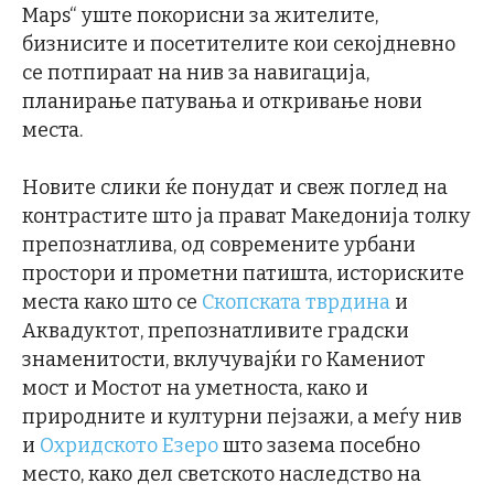
Maps“ уште покорисни за жителите,
бизнисите и посетителите кои секојдневно
се потпираат на нив за навигација,
планирање патувања и откривање нови
места.
Новите слики ќе понудат и свеж поглед на
контрастите што ја прават Македонија толку
препознатлива, од современите урбани
простори и прометни патишта, историските
места како што се
Скопската тврдина
и
Аквадуктот, препознатливите градски
знаменитости, вклучувајќи го Камениот
мост и Мостот на уметноста, како и
природните и културни пејзажи, а меѓу нив
и
Охридското Езеро
што зазема посебно
место, како дел светското наследство на