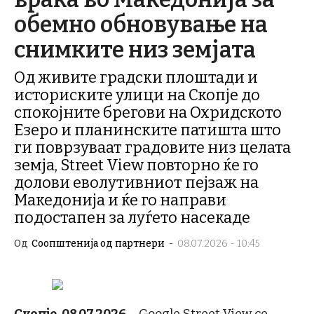
обемно обновување на
снимките низ земјата
Од живите градски плоштади и
историските улици на Скопје до
спокојните брегови на Охридското
Езеро и планинските патишта што
ги поврзуваат градовите низ целата
земја, Street View повторно ќе го
долови еволутивниот пејзаж на
Македонија и ќе го направи
подостапен за луѓето насекаде
Од
Соопштенија од партнери
-
08.07.2026 - 10:45