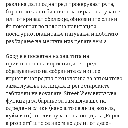
разлика дали однапред проверуваат рута,
бараат локален бизнис, планираат патување
или откриваат обележје, обновените слики
ќе помогнат во полесна навигација,
посигурно планирање патувања и побогато
разбирање на местата низ целата земја.
Google е посветен на заштита на
приватноста на корисниците. Пред
објавувањето на собраните слики, се
користи напредна технологија за автоматско
замаглување на лицата и регистарските
таблички на возилата. Street View вклучува
функција за барање за замаглување на
одредени слики (како што се лица, возила,
куќи итн.) со кликнување на опцијата „Report
a problem“ што се наоѓа во долниот десен