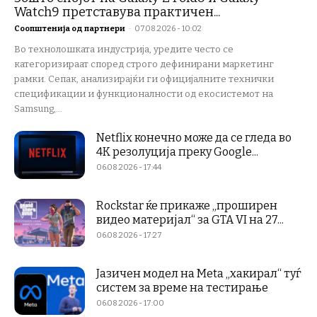
Watch9 претставува практичен...
Соопштенија од партнери
-
07.08.2026 - 10:02
Во технолошката индустрија, уредите често се
категоризираат според строго дефинирани маркетинг
рамки. Сепак, анализирајќи ги официјалните технички
спецификации и функционалности од екосистемот на
Samsung,...
Netflix конечно може да се гледа во
4K резолуција преку Google...
06.08.2026 - 17:44
Rockstar ќе прикаже „проширен
видео материјал“ за GTA VI на 27...
06.08.2026 - 17:27
Јазичен модел на Meta „хакирал“ туѓ
систем за време на тестирање
06.08.2026 - 17:00