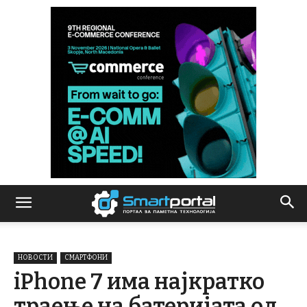
НОВОСТИ
СМАРТФОНИ
iPhone 7 има најкратко
траење на батеријата од