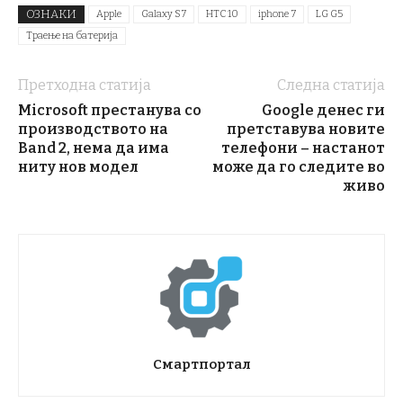
ОЗНАКИ
Apple
Galaxy S7
HTC 10
iphone 7
LG G5
Траење на батерија
Претходна статија
Следна статија
Microsoft престанува со
Google денес ги
производството на
претставува новите
Band 2, нема да има
телефони – настанот
ниту нов модел
може да го следите во
живо
Смартпортал