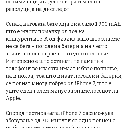
оптимизацијата, улога игра и малата
резолуција на дисплејот.
Сепак, неговата батерија има само 1.900 mAh,
што е многу помалку од тоа на
конкурентите. А од физика, како што знаеме
не се бега – поголема батерија најчесто
значи подолго траење со едно полнење.
Интересно е што останатите паметни
телефони во класата имаат и брзо полнење,
па и покрај тоа што имаат поголеми батерии,
се полнат многу побрзо од iPhone 7, што е
уште еден голем минус за знаменосецот на
Apple.
Според тестирањата, iPhone 7 овозможува
зборување од 712 минути со едно полнење
на батеријата, што е повеќе од двојно