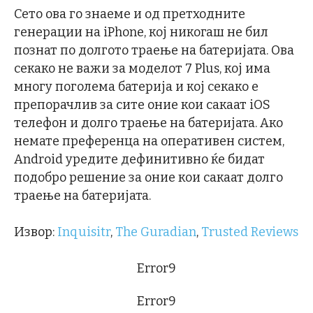
Сето ова го знаеме и од претходните
генерации на iPhone, кој никогаш не бил
познат по долгото траење на батеријата. Ова
секако не важи за моделот 7 Plus, кој има
многу поголема батерија и кој секако е
препорачлив за сите оние кои сакаат iOS
телефон и долго траење на батеријата. Ако
немате преференца на оперативен систем,
Android уредите дефинитивно ќе бидат
подобро решение за оние кои сакаат долго
траење на батеријата.
Извор:
Inquisitr
,
The Guradian
,
Trusted Reviews
Error9
Error9