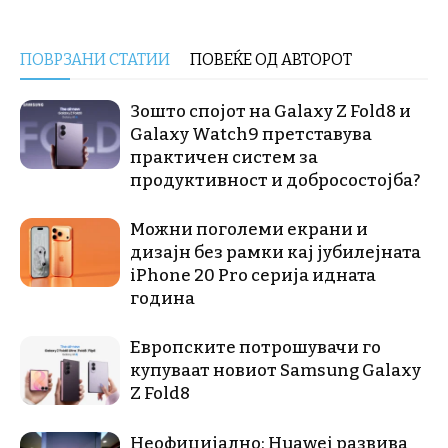
ПОВРЗАНИ СТАТИИ
ПОВЕЌЕ ОД АВТОРОТ
Зошто спојот на Galaxy Z Fold8 и
Galaxy Watch9 претставува
практичен систем за
продуктивност и добросостојба?
Можни поголеми екрани и
дизајн без рамки кај јубилејната
iPhone 20 Pro серија идната
година
Европските потрошувачи го
купуваат новиот Samsung Galaxy
Z Fold8
Неофицијално: Huawei развива