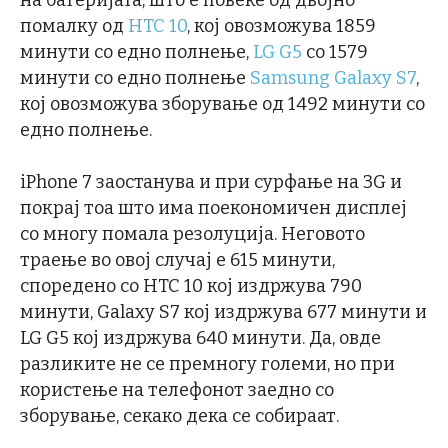
помалку од
HTC 10
, кој овозможува 1859
минути со едно полнење,
LG G5
со 1579
минути со едно полнење
Samsung Galaxy S7
,
кој овозможува зборување од 1492 минути со
едно полнење.
iPhone 7 заостанува и при сурфање на 3G и
покрај тоа што има поекономичен дисплеј
со многу помала резолуција. Неговото
траење во овој случај е 615 минути,
споредено со HTC 10 кој издржува 790
минути, Galaxy S7 кој издржува 677 минути и
LG G5 кој издржува 640 минути. Да, овде
разликите не се премногу големи, но при
користење на телефонот заедно со
зборување, секако дека се собираат.