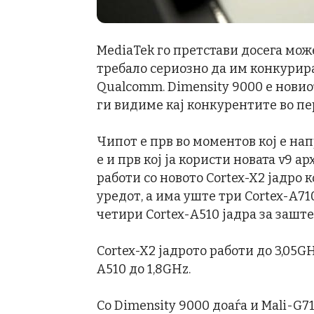
MediaTek го претстави досега може
требало сериозно да им конкурира
Qualcomm. Dimensity 9000 е новио
ги видиме кај конкурентите во пе
Чипот е прв во моментов кој е нап
е и прв кој ја користи новата v9 а
работи со новото Cortex-X2 јадро 
уредот, а има уште три Cortex-A71
четири Cortex-A510 јадра за заште
Cortex-X2 јадрото работи до 3,05GH
A510 до 1,8GHz.
Со Dimensity 9000 доаѓа и Mali-G7