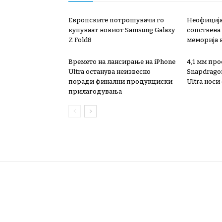
Европските потрошувачи го
Неофиција
купуваат новиот Samsung Galaxy
сопствена
Z Fold8
меморија 
Времето на лансирање на iPhone
4,1 мм про
Ultra останува неизвесно
Snapdragon 
поради финални продукциски
Ultra носи
прилагодувања