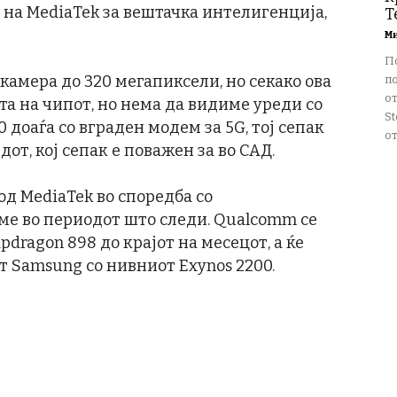
 на MediaTek за вештачка интелигенција,
T
М
П
амера до 320 мегапиксели, но секако ова
п
о
ќта на чипот, но нема да видиме уреди со
St
0 доаѓа со вграден модем за 5G, тој сепак
от
т, кој сепак е поважен за во САД.
 од MediaTek во споредба со
ме во периодот што следи. Qualcomm се
pdragon 898 до крајот на месецот, а ќе
т Samsung со нивниот Exynos 2200.