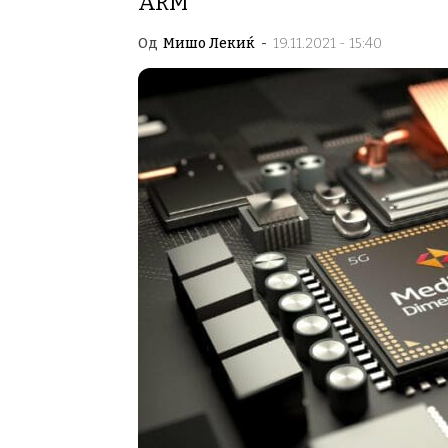
ARM
Од
Мишо Лекиќ
-
19.11.2021 - 15:40