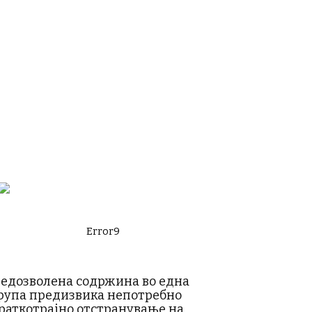
Error9
едозволена содржина во една
рупа предизвика непотребно
раткотрајно отстранување на