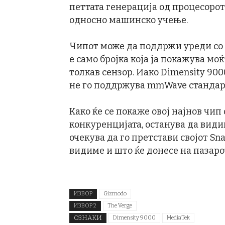
петтата генерација од процесорот
односно машинско учење.
Чипот може да поддржи уреди со к
е само бројка која ја покажува мо
толкав сензор. Иако Dimensity 900
не го поддржува mmWave стандардо
Како ќе се покаже овој најнов чип
конкуренцијата, останува да види
очекува да го претстави својот Sna
видиме и што ќе донесе на пазаро
ИЗВОР
Gizmodo
ИЗВОР 2
The Verge
ОЗНАКИ
Dimensity 9000
MediaTek