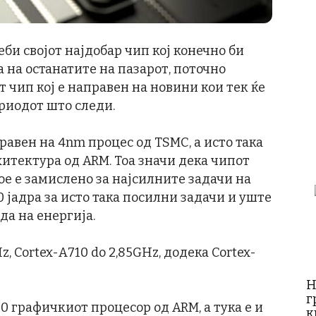
би својот најдобар чип кој конечно би
 на останатите на пазарот, поточно
т чип кој е направен на новини кои тек ќе
риодот што следи.
равен на 4nm процес од TSMC, а исто така
рхитектура од ARM. Тоа значи дека чипот
кое е замислено за најсилните задачи на
0 јадра за исто така посилни задачи и уште
да на енергија.
z, Cortex-A710 do 2,85GHz, додека Cortex-
Н
г
10 графичкиот процесор од ARM, а тука е и
к