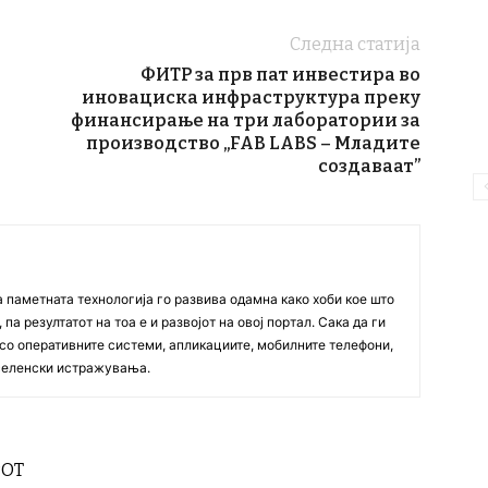
Следна статија
ФИТР за прв пат инвестира во
иновациска инфраструктура преку
финансирање на три лаборатории за
производство „FAB LABS – Младите
создаваат”
а паметната технологија го развива одамна како хоби кое што
па резултатот на тоа е и развојот на овој портал. Сака да ги
со оперативните системи, апликациите, мобилните телефони,
вселенски истражувања.
РОТ