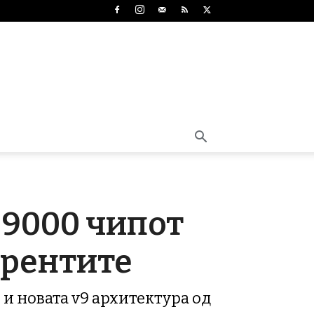
 9000 чипот
урентите
 и новата v9 архитектура од