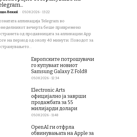
elegram...
ишо Лекиќ
-
05.08.2026 - 13:22
ознатата апликација Telegram во
онеделникот вечерта беше привремено
тстранета од продавницата за апликации App
ore на период од околу 40 минути. Поводот за
странувањето...
Европските потрошувачи
го купуваат новиот
Samsung Galaxy Z Fold8
05.08.2026 - 12:34
Electronic Arts
официјално ја заврши
продажбата за 55
милијарди долари
05.08.2026 - 11:48
OpenAI ги отфрла
обвинувањата на Apple за