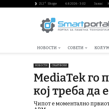
C
21.2
Skopje
6.8.2026 - 3:02
За нас
Smartportal.mk
НОВОСТИ
СОВЕТИ
КОЛУ
НОВОСТИ
СМАРТФОНИ
MediaTek го 
кој треба да 
Чипот е моментално првиот 