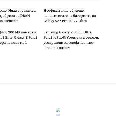
лно: Huawei развива
Неофицијално објавени
 фабрика за DRAM
капацитетите на батериите на
во Шенжен
Galaxy S27 Pro и S27 Ultra
фил, 200 MP камера и
Samsung Galaxy Z Fold8 Ultra,
8 Elite: Galaxy Z Fold8
Fold8 и Flip8: Уреди на преклоп,
 ера на нова моќ
усовршени за секојдневниот
начин на живот