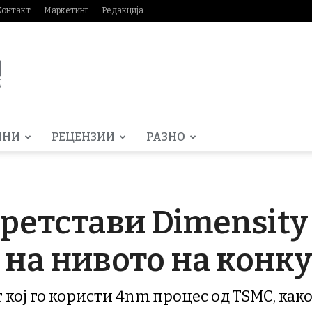
Контакт
Маркетинг
Редакција
МНИ
РЕЦЕНЗИИ
РАЗНО
претстави Dimensity
е на нивото на конк
кој го користи 4nm процес од TSMC, како