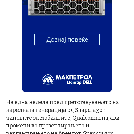
На една недела пред претставувањето на
наредната генерација од Snapdragon
чиповите за мобилните, Qualcomm најави
промени во презентирањето и
рекламирањето на брендот. Snapdragon