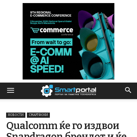
НОВОСТИ
СМАРТФОНИ
Qualcomm ќе го издвои
Snapdragon брендот и ќе