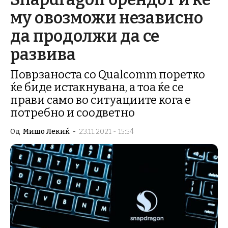
му овозможи независно
да продолжи да се
развива
Поврзаноста со Qualcomm поретко
ќе биде истакнувана, а тоа ќе се
прави само во ситуациите кога е
потребно и соодветно
Од
Мишо Лекиќ
-
23.11.2021 - 15:54