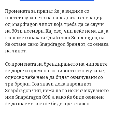
Промената за првпат ќе ја видиме со
претставувањето на наредната генерација
од Snapdragon чипот која треба да се случи
на 30ти ноември. Кај овој чип веќе нема да ја
гледаме ознаката Qualcomm Snapdragon, па
ќе остане само Snapdragon брендот, со ознака
на чипот.
Со промената на брендирањето на чиповите
ќе дојде и промена во нивното означување,
односно веќе нема да бидат означувани со
три бројки. Тоа значи дека наредниот
Snapdragon чип, нема да го носи очекуваното
име Snapdragon 898, а како ќе биде означен
ќе дознаеме кога ќе биде претставен.