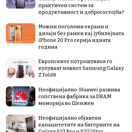
практичен систем за
продуктивност и добросостојба?
Можни поголеми екрани и
дизајн без рамки кај јубилејната
iPhone 20 Pro серија идната
година
Европските потрошувачи го
купуваат новиот Samsung Galaxy
Z Fold8
Неофицијално: Huawei развива
сопствена фабрика за DRAM
меморија во Шенжен
Неофицијално објавени
капацитетите на батериите на
Galaxy S27 Pro и S27 Ultra