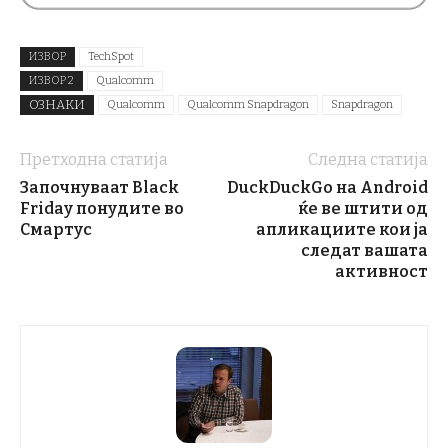
ИЗВОР
TechSpot
ИЗВОР 2
Qualcomm
ОЗНАКИ
Qualcomm
Qualcomm Snapdragon
Snapdragon
Претходна статија
Следна статија
Започнуваат Black
DuckDuckGo на Android
Friday понудите во
ќе ве штити од
Смартус
апликациите кои ја
следат вашата
активност