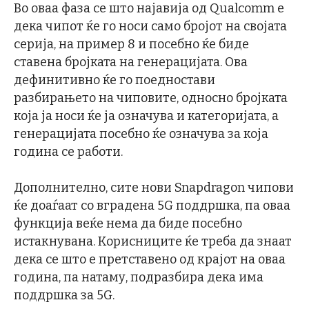
Во оваа фаза се што најавија од Qualcomm е
дека чипот ќе го носи само бројот на својата
серија, на пример 8 и посебно ќе биде
ставена бројката на генерацијата. Ова
дефинитивно ќе го поедностави
разбирањето на чиповите, односно бројката
која ја носи ќе ја означува и категоријата, а
генерацијата посебно ќе означува за која
година се работи.
Дополнително, сите нови Snapdragon чипови
ќе доаѓаат со вградена 5G поддршка, па оваа
функција веќе нема да биде посебно
истакнувана. Корисниците ќе треба да знаат
дека се што е претставено од крајот на оваа
година, па натаму, подразбира дека има
поддршка за 5G.