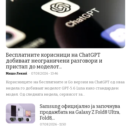
Бесплатните корисници на ChatGPT
добиваат неограничени разговори и
пристап до моделот...
Мишо Лекиќ
-
07.08.2026 - 13:46
Корисниците на бесплатните и Go верзии на ChatGPT од оваа
недела го добиваат моделот GPT-5.6 Luna како стандарден
модел. Од следната недела, сервисот за...
Samsung официјално ја започнува
продажбата на Galaxy Z Fold8 Ultra,
Fold8,...
07.08.2026 - 11:50