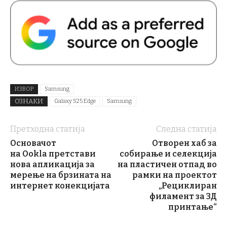
ИЗВОР
Samsung
ОЗНАКИ
Galaxy S25 Edge
Samsung
Претходна статија
Следна статија
Основачот
Отворен хаб за
на Ookla претстави
собирање и селекција
нова апликација за
на пластичен отпад во
мерење на брзината на
рамки на проектот
интернет конекцијата
„Рециклиран
филамент за 3Д
принтање“