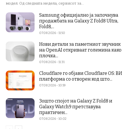
модел. Од следната недела, сервисот за...
Samsung официјално ја започнува
продажбата на Galaxy Z Fold8 Ultra,
Fold8,...
07.08.2026 - 11:50
Нови детали за паметниот звучник
на OpenAI откриваат големина како
плочка...
07.08.2026 - 11:31
Cloudflare го објави Cloudflare OS: ВИ
платформа со отворен код што...
07.08.2026 - 10:59
Зошто спојот на Galaxy Z Fold8 и
Galaxy Watch9 претставува
практичен...
07.08.2026 - 10:02