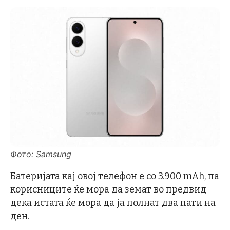
Фото: Samsung
Батеријата кај овој телефон е со 3.900 mAh, па
корисниците ќе мора да земат во предвид
дека истата ќе мора да ја полнат два пати на
ден.