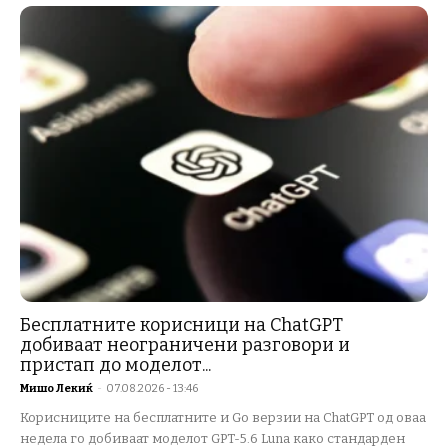
Бесплатните корисници на ChatGPT
добиваат неограничени разговори и
пристап до моделот...
Мишо Лекиќ
-
07.08.2026 - 13:46
Корисниците на бесплатните и Go верзии на ChatGPT од оваа
недела го добиваат моделот GPT-5.6 Luna како стандарден