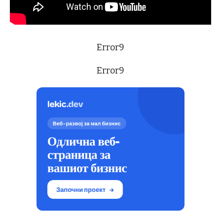
Error9
Error9