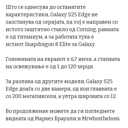
Што се однесува до останатите
карактеристики, Galaxy S25 Edge не
заостанува од серијата, па тој е направен со
истото заштитно стакло од Corning, рамката
е од титаниум, а за работата тука е
истиот Snapdragon 8 Elite за Galaxy.
Големината на екранот е 6,7 инчи, а стапката
на освежување е од 1 до 120 херци.
За разлика од другите модели, Galaxy S25
Edge доаѓа со две камери, од кои главната е
со 200 мегапиксели, а ултра широката со 12.
Во продолжение можете да ги погледнете
видеата од Маркез Браунли и Mrwhostheboss.