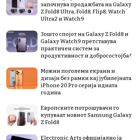
започнува продажбата на Galaxy
Z Fold8 Ultra, Fold8, Flip8, Watch
Ultra2 и Watch9
Зошто спојот на Galaxy Z Fold8 и
Galaxy Watch9 претставува
практичен систем за
продуктивност и добросостојба?
Можни поголеми екрани и
дизајн без рамки кај јубилејната
iPhone 20 Pro серија идната
година
Европските потрошувачи го
купуваат новиот Samsung Galaxy
Z Fold8
Electronic Arts официјално ја