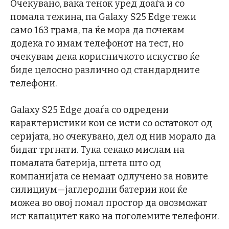
Очекувано, вака тенок уред доаѓа и со
помала тежина, па Galaxy S25 Edge тежи
само 163 грама, па ќе мора да почекам
додека го имам телефонот на тест, но
очекувам дека корисничкото искуство ќе
биде целосно различно од стандардните
телефони.
Galaxy S25 Edge доаѓа со одредени
карактеристики кои се исти со остатокот од
серијата, но очекувано, дел од нив морало да
бидат тргнати. Тука секако мислам на
помалата батерија, штета што од
компанијата се немаат одлучено за новите
силициум—јаглеродни батерии кои ќе
можеа во овој помал простор да овозможат
ист капацитет како на поголемите телефони.