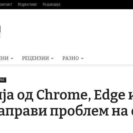
онтакт
Маркетинг
Редакција
МНИ
РЕЦЕНЗИИ
РАЗНО
АЊЕ
ја од Chrome, Edge и
аправи проблем на