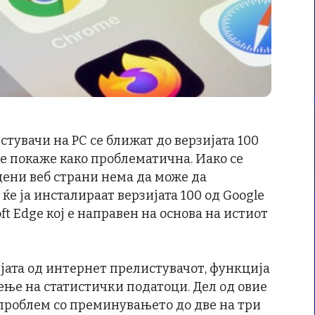
тувачи на PC се ближат до верзијата 100
се покаже како проблематична. Иако се
едени веб страни нема да може да
е ја инсталираат верзијата 100 од Google
soft Edge кој е направен на основа на истиот
јата од интернет прелистувачот, функција
дење на статистички податоци. Дел од овие
т проблем со преминувањето до две на три