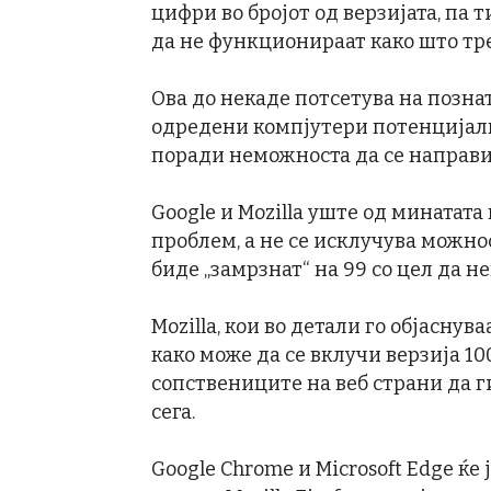
цифри во бројот од верзијата, па
да не функционираат како што тре
Ова до некаде потсетува на познат
одредени компјутери потенцијалн
поради неможноста да се направи 
Google и Mozilla уште од минатата
проблем, а не се исклучува можнос
биде „замрзнат“ на 99 со цел да н
Mozilla, кои во детали го објаснув
како може да се вклучи верзија 100
сопствениците на веб страни да 
сега.
Google Chrome и Microsoft Edge ќе