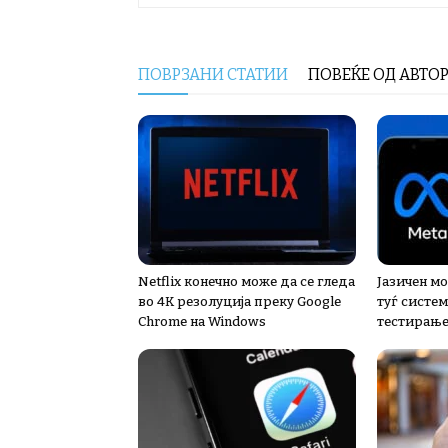
ПОВРЗАНИ СТАТИИ
ПОВЕЌЕ ОД АВТО
Netflix конечно може да се гледа
Јазичен мо
во 4K резолуција преку Google
туѓ систем
Chrome на Windows
тестирањ