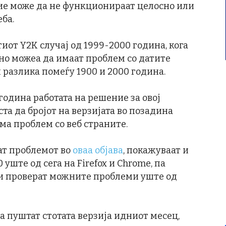
 тие може да не функционираат целосно или
ба.
иот Y2K случај од 1999-2000 година, кога
о можеа да имаат проблем со датите
разлика помеѓу 1900 и 2000 година.
 година работата на решение за овој
та да бројот на верзијата во позадина
ема проблем со веб страните.
аат проблемот во
оваа објава
, покажуваат и
 уште од сега на Firefox и Chrome, па
ги проверат можните проблеми уште од
 ја пуштат стотата верзија идниот месец,