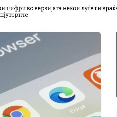
 цифри во верзијата некои луѓе ги враќа
мпјутерите