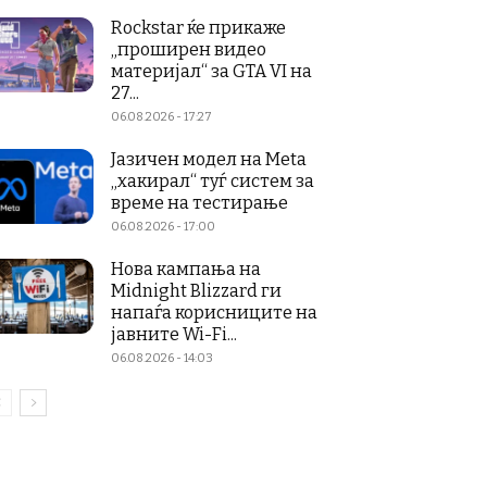
Rockstar ќе прикаже
„проширен видео
материјал“ за GTA VI на
27...
06.08.2026 - 17:27
Јазичен модел на Meta
„хакирал“ туѓ систем за
време на тестирање
06.08.2026 - 17:00
Нова кампања на
Midnight Blizzard ги
напаѓа корисниците на
јавните Wi-Fi...
06.08.2026 - 14:03