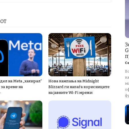
РОТ
З
G
п
Со
В
к
дел на Meta „хакирал“
Нова кампања на Midnight
м
 за време на
Blizzard ги напаѓа корисниците
о
е
на јавните Wi-Fi мрежи
ф