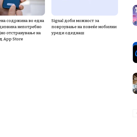
на содржина во една
Signal доби можност за
дизвика непотребно
поврзување на повеќе мобилни
јно отстранување на
уреди одеднаш
д App Store