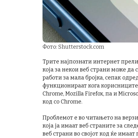
Фото: Shutterstock.com
Трите најпознати интернет прелис
која за некои веб страни може да 
работи за мала бројка, сепак одр
функционираат кога корисниците ќ
Chrome, Mozilla Firefox, па и Micro
код со Chrome.
Проблемот е во читањето на верзи
која ја имаат веб страните за сле
веб страни во својот код ќе имаа