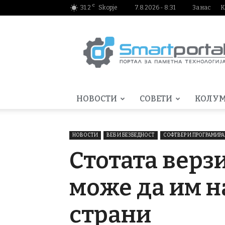
C
31.2
Skopje
7.8.2026 - 8:31
За нас
К
Smartportal.mk
НОВОСТИ
СОВЕТИ
КОЛУ
НОВОСТИ
ВЕБ И БЕЗБЕДНОСТ
СОФТВЕР И ПРОГРАМИР
Стотата верзи
може да им н
страни