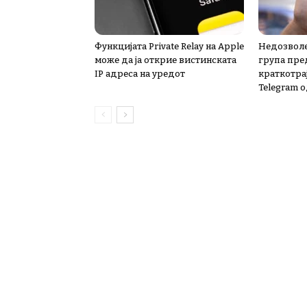
Функцијата Private Relay на Apple
Недозволе
може да ја открие вистинската
група пре
IP адреса на уредот
краткотра
Telegram о