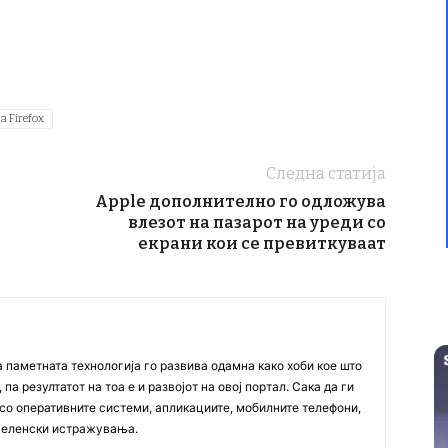
la Firefox
Следна статија
Apple дополнително го одложува
влезот на пазарот на уреди со
екрани кои се превиткуваат
а паметната технологија го развива одамна како хоби кое што
па резултатот на тоа е и развојот на овој портал. Сака да ги
со оперативните системи, апликациите, мобилните телефони,
вселенски истражувања.