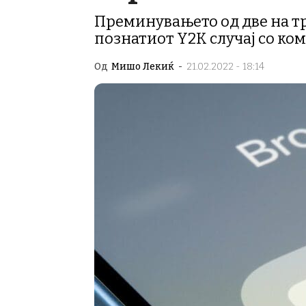
Преминувањето од две на три
познатиот Y2K случај со ко
Од
Мишо Лекиќ
-
21.02.2022 - 18:14