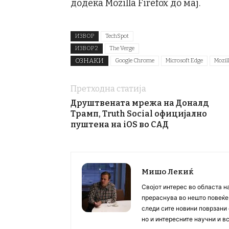
додека Mozilla Firefox до мај.
ИЗВОР
TechSpot
ИЗВОР 2
The Verge
ОЗНАКИ
Google Chrome
Microsoft Edge
Mozil
Претходна статија
Друштвената мрежа на Доналд
Трамп, Truth Social официјално
пуштена на iOS во САД
Мишо Лекиќ
Својот интерес во областа н
прераснува во нешто повеќе, 
следи сите новини поврзани 
но и интересните научни и 