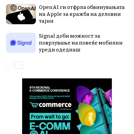
OpenAI ги отфрла обвинувањата
на Apple за кражба на деловни
тајни
Signal доби можност за
поврзување на повеќе мобилни
уреди одеднаш