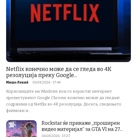
Netflix конечно може да се гледа во 4K
резолуција преку Google...
Мишо Лекиќ
-
06.08.2026 - 17:44
Корисниците на Windows кои го користат интернет
прелистувачот Google Chrome конечно можат да гледаат
содржини од Netflix во 4K резолуција. Досега, следењето
филмови и...
Rockstar ќе прикаже „проширен
видео материјал“ за GTA VI на 27...
06.08.2026 - 17:27