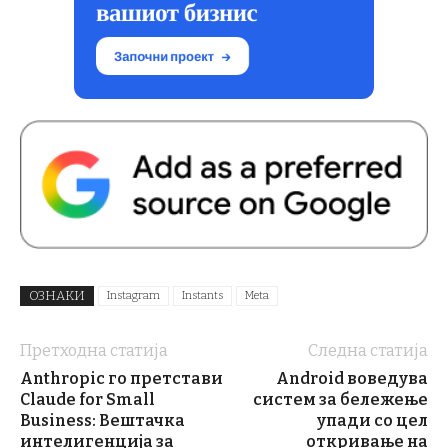
ОЗНАКИ
Instagram
Instants
Meta
Претходна статија
Следна статија
Anthropic го претстави
Android воведува
Claude for Small
систем за бележење
Business: Вештачка
упади со цел
интелигенција за
откривање на