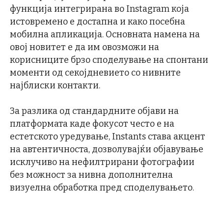
функција интегрирана во Instagram која
истовремено е достапна и како посебна
мобилна апликација. Основната намена на
овој новитет е да им овозможи на
корисниците брзо споделување на спонтани
моменти од секојдневието со нивните
најблиски контакти.
За разлика од стандардните објави на
платформата каде фокусот често е на
естетското уредување, Instants става акцент
на автентичноста, дозволувајќи објавување
исклучиво на нефилтрирани фотографии
без можност за нивна дополнителна
визуелна обработка пред споделувањето.