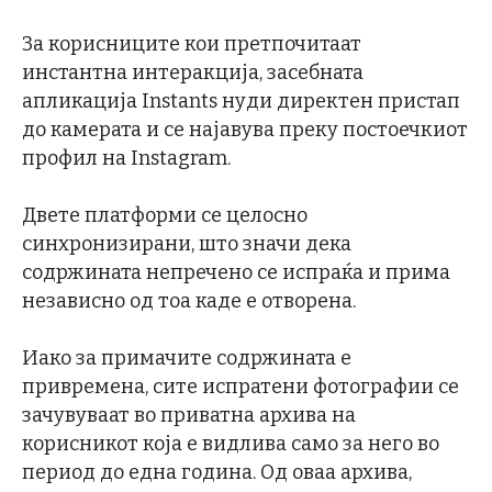
За корисниците кои претпочитаат
инстантна интеракција, засебната
апликација Instants нуди директен пристап
до камерата и се најавува преку постоечкиот
профил на Instagram.
Двете платформи се целосно
синхронизирани, што значи дека
содржината непречено се испраќа и прима
независно од тоа каде е отворена.
Иако за примачите содржината е
привремена, сите испратени фотографии се
зачувуваат во приватна архива на
корисникот која е видлива само за него во
период до една година. Од оваа архива,