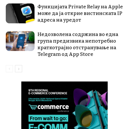
Функцијата Private Relay на Apple
може да ја открие вистинската IP
адреса на уредот
Недозволена содржина во една
група предизвика непотребно
краткотрајно отстранување на
Telegram од App Store