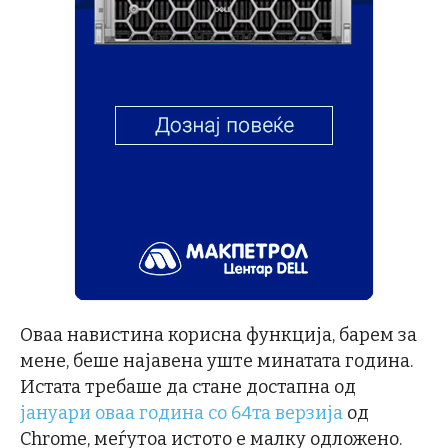
Оваа навистина корисна функција, барем за
мене, беше најавена уште минатата година.
Истата требаше да стане достапна од
јануари оваа година со 64та верзија
од
Chrome, меѓутоа истото е малку одложено.