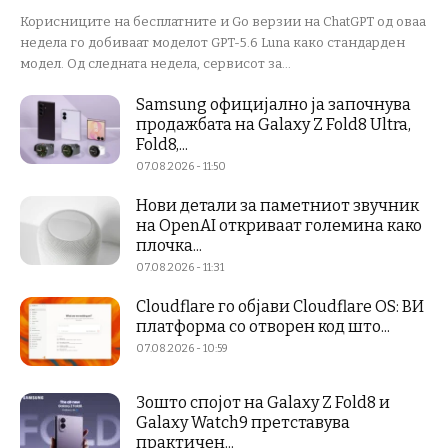
Корисниците на бесплатните и Go верзии на ChatGPT од оваа
недела го добиваат моделот GPT-5.6 Luna како стандарден
модел. Од следната недела, сервисот за...
Samsung официјално ја започнува
продажбата на Galaxy Z Fold8 Ultra,
Fold8,...
07.08.2026 - 11:50
Нови детали за паметниот звучник
на OpenAI откриваат големина како
плочка...
07.08.2026 - 11:31
Cloudflare го објави Cloudflare OS: ВИ
платформа со отворен код што...
07.08.2026 - 10:59
Зошто спојот на Galaxy Z Fold8 и
Galaxy Watch9 претставува
практичен...