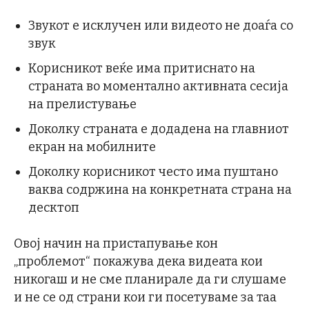
Звукот е исклучен или видеото не доаѓа со
звук
Корисникот веќе има притиснато на
страната во моментално активната сесија
на прелистување
Доколку страната е додадена на главниот
екран на мобилните
Доколку корисникот често има пуштано
ваква содржина на конкретната страна на
десктоп
Овој начин на пристапување кон
„проблемот“ покажува дека видеата кои
никогаш и не сме планирале да ги слушаме
и не се од страни кои ги посетуваме за таа