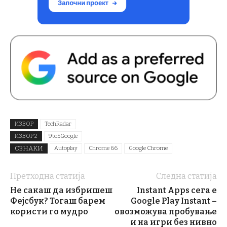
ИЗВОР
TechRadar
ИЗВОР 2
9to5Google
ОЗНАКИ
Autoplay
Chrome 66
Google Chrome
Претходна статија
Следна статија
Не сакаш да избришеш
Instant Apps сега е
Фејсбук? Тогаш барем
Google Play Instant –
користи го мудро
овозможува пробување
и на игри без нивно