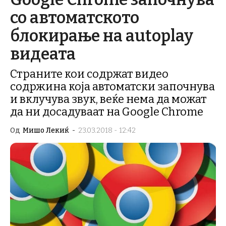
со автоматското
блокирање на autoplay
видеата
Страните кои содржат видео
содржина која автоматски започнува
и вклучува звук, веќе нема да можат
да ни досадуваат на Google Chrome
Од
Мишо Лекиќ
-
23.03.2018 - 12:42