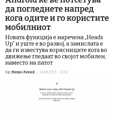
да погледнете напред
кога одите и го користите
мобилниот
Новата функција е наречена „Heads
Up“ и уште е во развој, а замислата е
да ги известува корисниците кога во
движење гледаат во својот мобилен,
наместо на патот
Од
Мишо Лекиќ
-
12.04.2021 - 13:52