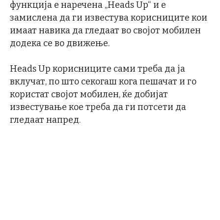
функција е наречена „Heads Up“ и е
замислена да ги известува корисниците кои
имаат навика да гледаат во својот мобилен
додека се во движење.
Heads Up корисниците сами треба да ја
вклучат, по што секогаш кога пешачат и го
користат својот мобилен, ќе добијат
известување кое треба да ги потсети да
гледаат напред.