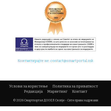
Контактирајте не:
contact@smartportal.mk
Услови за користење
Политика за приватност
Редакција
Маркетинг
Контакт
© 2026 Смартпортал ДООЕЛ Скопје - Сите права задржани