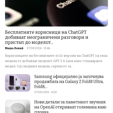
Бесплатните корисници на ChatGPT
добиваат неограничени разговори и
пристап до моделот...
Мишо Лекиќ
-
07.08.2026 - 13:46
Корисниците на бесплатните и Go верзии на ChatGPT од оваа
недела го добиваат моделот GPT-5.6 Luna како стандарден
модел. Од следната недела, сервисот за...
Samsung официјално ја започнува
продажбата на Galaxy Z Fold8 Ultra,
Fold8,...
07.08.2026 - 11:50
Нови детали за паметниот звучник
на OpenAI откриваат големина како
плочка...