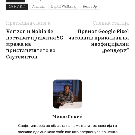
ОЗНАКИ
Android
Digital Wellbeing
Heads Up
Претходна статија
Следна статија
Verizon и Nokia ќе
Првиот Google Pixel
постават приватна 5G
часовник прикажан на
мрежа на
неофицијални
пристаништето во
„рендери“
Саутемптон
Мишо Лекиќ
Својот интерес во областа на паметната технологија го
развива одамна како хоби кое што прераснува во нешто