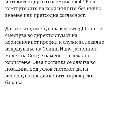
интелигенција со големина од 4 GB на
компјутерите на корисниците, без нивно
знаење или претходна согласност.
Датотеката, именувана како weights.bin, се
сместува во директориумот на
корисничкиот профил и служи за локално
извршување на Gemini Nano, јазичниот
модел на Google наменет за локално
користење. Оваа постапка се одвива во
позадина, под услов системот да ги
исполнува предвидените хардверски
барања.