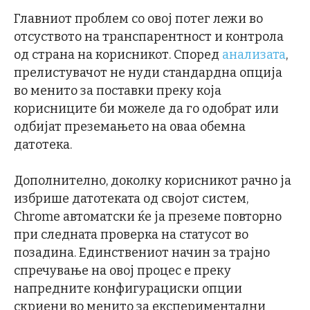
Главниот проблем со овој потег лежи во
отсуството на транспарентност и контрола
од страна на корисникот. Според
анализата
,
прелистувачот не нуди стандардна опција
во менито за поставки преку која
корисниците би можеле да го одобрат или
одбијат преземањето на оваа обемна
датотека.
Дополнително, доколку корисникот рачно ја
избрише датотеката од својот систем,
Chrome автоматски ќе ја преземе повторно
при следната проверка на статусот во
позадина. Единствениот начин за трајно
спречување на овој процес е преку
напредните конфигурациски опции
скриени во менито за експериментални