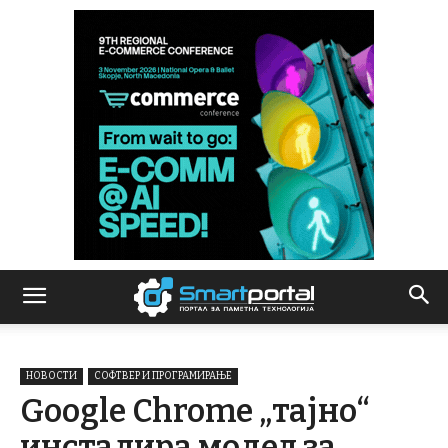
НОВОСТИ
СОФТВЕР И ПРОГРАМИРАЊЕ
Google Chrome „тајно“
инсталира модел за