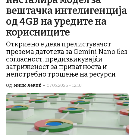
вештачка интелигенција
од 4GB на уредите на
корисниците
Откриено е дека прелистувачот
презема датотека за Gemini Nano без
согласност, предизвикувајќи
загриженост за приватноста и
непотребно трошење на ресурси
Од
Мишо Лекиќ
-
07.05.2026 - 12:10