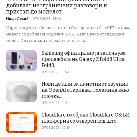
добиваат неограничени разговори и
пристап до моделот...
Мишо Лекиќ
-
07.08.2026 - 13:46
Корисниците на бесплатните и Go верзии на ChatGPT од оваа
недела го добиваат моделот GPT-5.6 Luna како стандарден
модел. Од следната недела, сервисот за...
Samsung официјално ја започнува
продажбата на Galaxy Z Fold8 Ultra,
Fold8,...
07.08.2026 - 11:50
Нови детали за паметниот звучник
на OpenAI откриваат големина како
плочка...
07.08.2026 - 11:31
Cloudflare го објави Cloudflare OS: ВИ
платформа со отворен код што...
07.08.2026 - 10:59