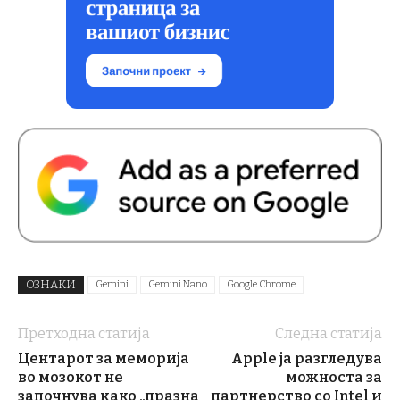
ОЗНАКИ
Gemini
Gemini Nano
Google Chrome
Претходна статија
Следна статија
Центарот за меморија
Apple ја разгледува
во мозокот не
можноста за
започнува како „празна
партнерство со Intel и