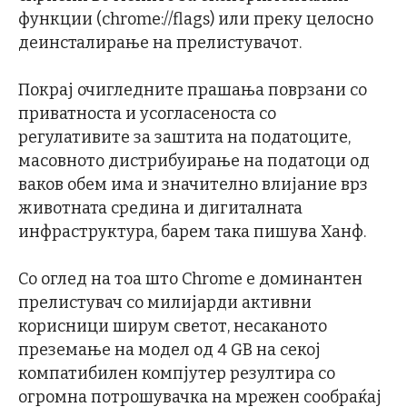
функции (chrome://flags) или преку целосно
деинсталирање на прелистувачот.
Покрај очигледните прашања поврзани со
приватноста и усогласеноста со
регулативите за заштита на податоците,
масовното дистрибуирање на податоци од
ваков обем има и значително влијание врз
животната средина и дигиталната
инфраструктура, барем така пишува Ханф.
Со оглед на тоа што Chrome е доминантен
прелистувач со милијарди активни
корисници ширум светот, несаканото
преземање на модел од 4 GB на секој
компатибилен компјутер резултира со
огромна потрошувачка на мрежен сообраќај