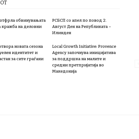
РОТ
 отфрла обвинувањата
РСБСП со апел по повод 2.
а кражба на деловни
Август Ден на Републиката –
Илинден
 отвора новата сезона
Local Growth Initiative: Provence
зуелен идентитет и
Agency започнува иницијатива
стан за сите граѓани
за поддршка на малите и
средни претпријатија во
Македонија