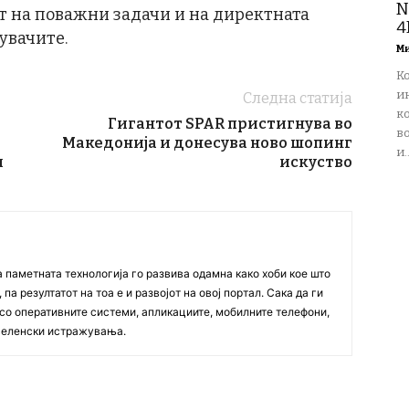
N
т на поважни задачи и на директната
4
увачите.
М
К
и
Следна статија
ко
Гигантот SPAR пристигнува во
в
Македонија и донесува ново шопинг
и..
и
искуство
а паметната технологија го развива одамна како хоби кое што
па резултатот на тоа е и развојот на овој портал. Сака да ги
со оперативните системи, апликациите, мобилните телефони,
вселенски истражувања.