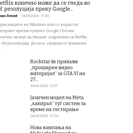
etflix конечно може да се гледа во
K резолуција преку Google...
ишо Лекиќ
-
06.08.2026 - 17:44
орисниците на Windows кои го користат
нтернет прелистувачот Google Chrome
нечно можат да гледаат содржини од Netflix
о 4K резолуција. Досега, следењето филмови
.
Rockstar ќе прикаже
„проширен видео
материјал“ за GTA VI на
27...
06.08.2026 - 17:27
Јазичен модел на Meta
„хакирал“ туѓ систем за
време на тестирање
06.08.2026 - 17:00
Нова кампања на