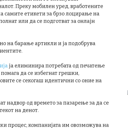
налот. Преку мобилен уред, вработените
а самите етикети за брзо лоцирање на
полнат или да се подготват за онлајн
но на барање артикли и ја подобрува
лиентите.
ија
ја елиминира потребата од печатење
помага да се избегнат грешки,
овите се секогаш идентични со оние на
т надвор од времето за пазарење за да се
текот на денот.
ски процес, компанијата им овозможува на