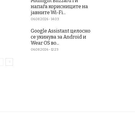
Midnight Blizzard ги
напаѓа корисниците на
јавните Wi-Fi...
06.08.2026 - 14:03
Google Assistant целосно
се укинува за Android и
Wear OS во...
06.08.2026 - 12:23