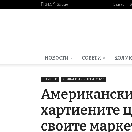
C
34.9
Skopje
За нас
Smartportal.mk
НОВОСТИ
СОВЕТИ
КОЛУ
НОВОСТИ
КОМПАНИИ И ИНСТИТУЦИИ
Американски
хартиените ц
своите марк