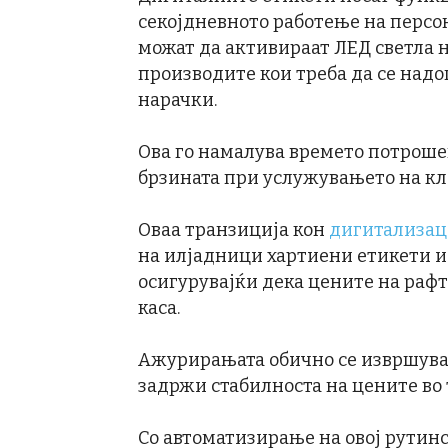
секојдневното работење на персо
можат да активираат ЛЕД светла н
производите кои треба да се надо
нарачки.
Ова го намалува времето потроше
брзината при услужувањето на к
Оваа транзиција кон
дигитализац
на илјадници хартиени етикети и 
осигурувајќи дека цените на рафт
каса.
Ажурирањата обично се извршуваа
задржи стабилноста на цените во 
Со автоматизирање на овој рутин