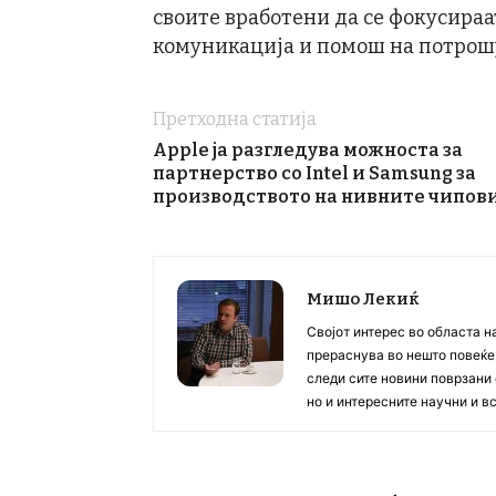
своите вработени да се фокусираа
комуникација и помош на потрош
Претходна статија
Apple ја разгледува можноста за
партнерство со Intel и Samsung за
производството на нивните чипов
Мишо Лекиќ
Својот интерес во областа н
прераснува во нешто повеќе, 
следи сите новини поврзани 
но и интересните научни и 