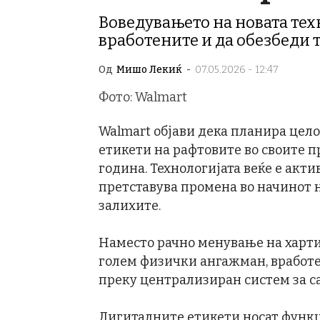
Воведувањето на новата техн
вработените и да обезбеди 
Од
Мишо Лекиќ
-
07.05.2026 - 12:47
Фото: Walmart
Walmart објави дека планира цел
етикети на рафтовите во своите 
година. Технологијата веќе е акт
претставува промена во начинот н
залихите.
Наместо рачно менување на харти
голем физички ангажман, вработе
преку централизиран систем за с
Дигиталните етикети носат функц