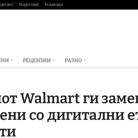
Контакт
Маркетинг
Редакција
МНИ
РЕЦЕНЗИИ
РАЗНО
от Walmart ги заме
ени со дигитални е
ети