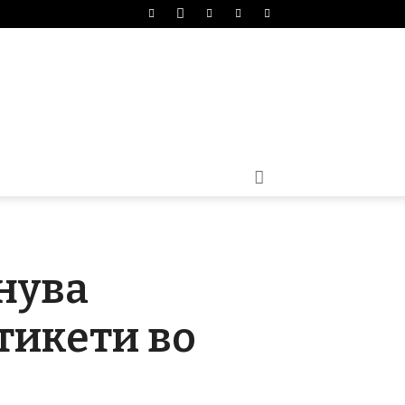
нува
тикети во