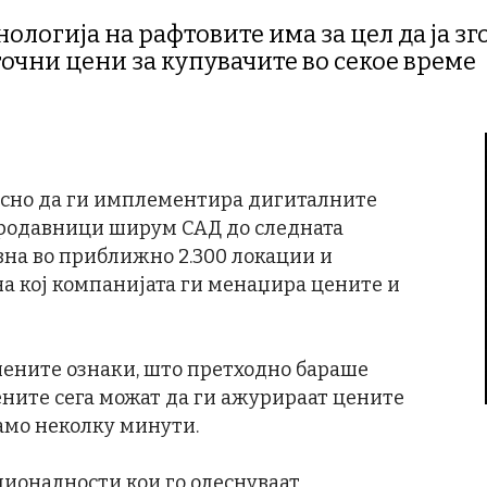
ологија на рафтовите има за цел да ја з
точни цени за купувачите во секое време
осно да ги имплементира дигиталните
продавници ширум САД до следната
ивна во приближно 2.300 локации и
а кој компанијата ги менаџира цените и
ените ознаки, што претходно бараше
ните сега можат да ги ажурираат цените
амо неколку минути.
ионалности кои го олеснуваат