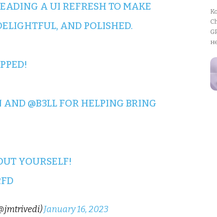
 LEADING A UI REFRESH TO MAKE
К
Ch
DELIGHTFUL, AND POLISHED.
GP
не
PPED!
N
AND
@B3LL
FOR HELPING BRING
 OUT YOURSELF!
2FD
@jmtrivedi)
January 16, 2023