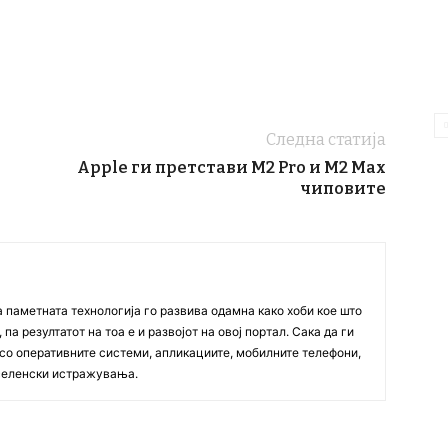
Следна статија
Apple ги претстави M2 Pro и М2 Max
чиповите
а паметната технологија го развива одамна како хоби кое што
па резултатот на тоа е и развојот на овој портал. Сака да ги
со оперативните системи, апликациите, мобилните телефони,
вселенски истражувања.