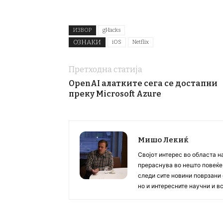
ИЗВОР
gHacks
ОЗНАКИ
iOS
Netflix
Претходна статија
OpenAI алатките сега се достапни
преку Microsoft Azure
Мишо Лекиќ
Својот интерес во областа н
прераснува во нешто повеќе, 
следи сите новини поврзани 
но и интересните научни и 