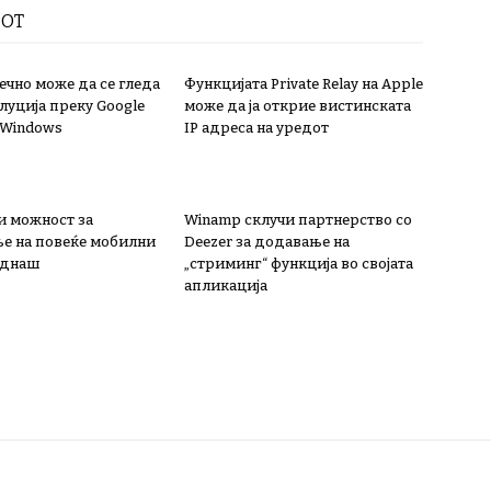
РОТ
нечно може да се гледа
Функцијата Private Relay на Apple
луција преку Google
може да ја открие вистинската
 Windows
IP адреса на уредот
и можност за
Winamp склучи партнерство со
е на повеќе мобилни
Deezer за додавање на
еднаш
„стриминг“ функција во својата
апликација