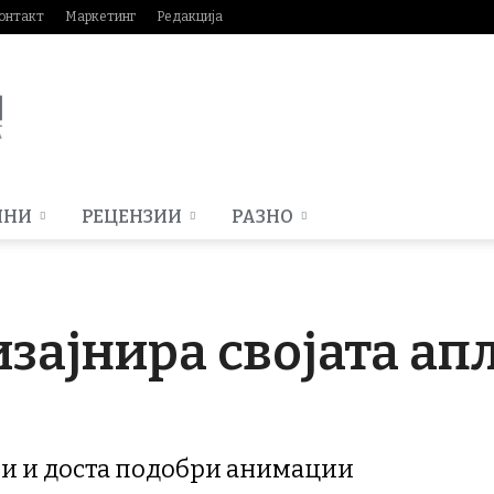
онтакт
Маркетинг
Редакција
МНИ
РЕЦЕНЗИИ
РАЗНО
дизајнира својата а
ви и доста подобри анимации