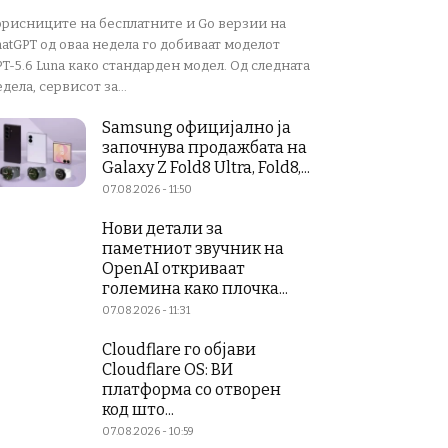
орисниците на бесплатните и Go верзии на
atGPT од оваа недела го добиваат моделот
T-5.6 Luna како стандарден модел. Од следната
дела, сервисот за...
Samsung официјално ја
започнува продажбата на
Galaxy Z Fold8 Ultra, Fold8,...
07.08.2026 - 11:50
Нови детали за
паметниот звучник на
OpenAI откриваат
големина како плочка...
07.08.2026 - 11:31
Cloudflare го објави
Cloudflare OS: ВИ
платформа со отворен
код што...
07.08.2026 - 10:59