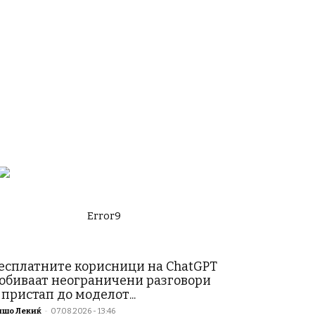
Error9
есплатните корисници на ChatGPT
обиваат неограничени разговори
 пристап до моделот...
ишо Лекиќ
-
07.08.2026 - 13:46