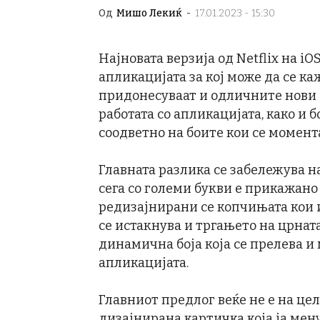
Од
Мишо Лекиќ
-
17.01.2023 - 15:30
Најновата верзија од Netflix на i
апликацијата за кој може да се ка
придонесуваат и одличните нови
работата со апликацијата, како и 
соодветно на боите кои се момент
Главната разлика се забележува н
сега со големи букви е прикажано 
редизајнирани се копчињата кои и
се истакнува и тргањето на црната
динамична боја која се прелева и
апликацијата.
Главниот предлог веќе не е на цел
дизајнирана картичка која ја мен