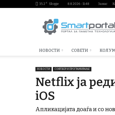
C
35.2
Skopje
8.8.2026 - 11:48
За нас
К
Smartportal.mk
НОВОСТИ
СОВЕТИ
КОЛУ
НОВОСТИ
СОФТВЕР И ПРОГРАМИРАЊЕ
Netflix ја ре
iOS
Апликацијата доаѓа и со но