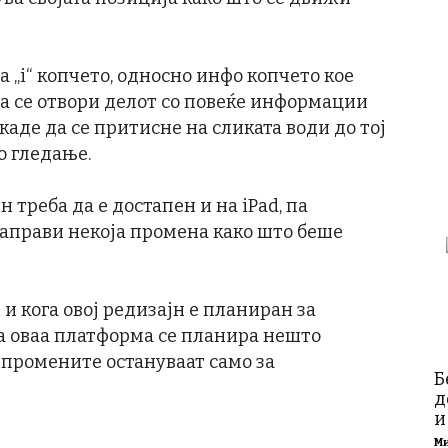
 „i“ копчето, односно инфо копчето кое
 да се отвори делот со повеќе информации
 каде да се притисне на сликата води до тој
о гледање.
 треба да е достапен и на iPad, па
направи некоја промена како што беше
и кога овој редизајн е планиран за
на оваа платформа се планира нешто
, промените остануваат само за
Б
д
и
М