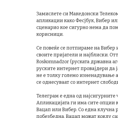
Замислете си Македонски Телеком
апликации како Фесјбук, Вибер ил
сценарио кое сигурно нема да по
корисници.
Се повеќе се потпираме на Вибер
своите пријатели и најблиски. От
Roskomnadzor (руската државна а
руските интернет провајдери да ја
не е толку големо изненадување а
се однесуваат со интернет слобо
Телеграм е една од најсигурните 
Апликацијата ги има сите опции к
Вацап или Вибер. Со една клучна р
побезбедна. Вацап можат коклу са