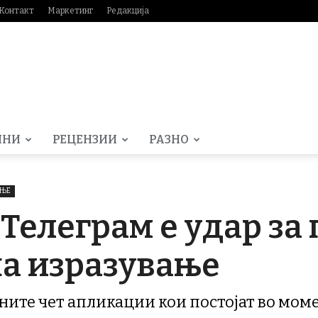
Контакт
Маркетинг
Редакција
МНИ
РЕЦЕНЗИИ
РАЗНО
АЊЕ
 Телеграм е удар за
на изразување
рните чет апликации кои постојат во мом