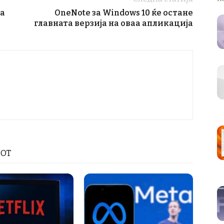
ла
OneNote за Windows 10 ќе остане
главната верзија на оваа апликација
РОТ