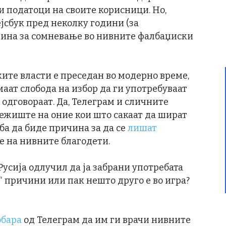
и податоци на своите корисници. Но,
јсбук пред неколку години (за
ичина за сомневање во нивните фалбаџиски
уските власти е преседан во модерно време,
аат слобода на избор да ги употребуваат
одговораат. Да, Телеграм и сличните
ежиште на оние кои што сакаат да шират
еба да биде причина за да се
лишат
 на нивните благодети.
Русија одлучил да ја забрани употребата
 причини или пак нешто друго е во игра?
обара
од Телеграм да им ги врачи нивните