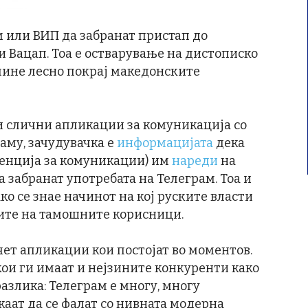
 или ВИП да забранат пристап до
и Вацап. Тоа е остварување на дистописко
мине лесно покрај македонските
 и слични апликации за комуникација со
таму, зачудувачка е
информацијата
дека
генција за комуникации) им
нареди
на
 забранат употребата на Телеграм. Тоа и
ко се знае начинот на кој руските власти
дите на тамошните корисници.
чет апликации кои постојат во моментов.
ои ги имаат и нејзините конкуренти како
азлика: Телеграм е многу, многу
каат да се фалат со нивната модерна