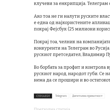
клучеви за енкрипција. Телеграм 
Ако тоа не ги налути руските вла
е една од најкористените апликац
покрај Фејсбук (25 милиони корис
Покрај тоа, челник на компанијат
конкуренти на Телеграм во Русија
рускиот претседател, Владимир Пу
Во борбата за профит и контрола 
рускиот народ, народот губи. Се 
нема да се прошири и во остатоко
ОЗНАКИ
Telegram
Дигитална приватност
Претходна статија