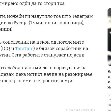
смирено одби да го стори тоа.
сти, можеби ги налутило тоа што Телеграм
ии во Русија (15 милиони корисници),
ници).
а-сопственик на некои од поголемите
 (ICQ и
TamTam
) е близок соработник на
тин. Сега работите стануваат појасни.
врз слободата на мисла и изразување на
Б
надевам дека истиот начин на резонирање
д
т од најголемите европски земји.
и
М
К
Ch
GP
Следна статија
не