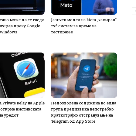
нечно може да се гледа
Јазичен модел на Meta „хакирал“
луција преку Google
туѓ систем за време на
 Windows
тестирање
 Private Relay на Apple
Недозволена содржина во една
а открие вистинската
група предизвика непотребно
на уредот
краткотрајно отстранување на
Telegram од App Store