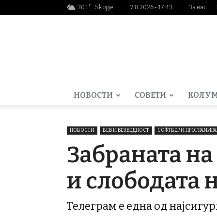
C
30.1
Skopje
7.8.2026 - 17:43
За нас
Smartportal.mk
НОВОСТИ
СОВЕТИ
КОЛУ
НОВОСТИ
ВЕБ И БЕЗБЕДНОСТ
СОФТВЕР И ПРОГРАМИР
Забраната на
и слободата 
Телеграм е една од најсигу