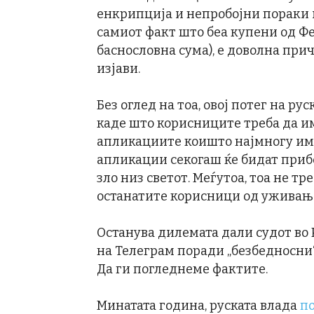
енкрипција и непробојни пораки 
самиот факт што беа купени од Фе
баснословна сума), е доволна пр
изјави.
Без оглед на тоа, овој потег на р
каде што корисниците треба да им
апликациите коишто најмногу им 
апликации секогаш ќе бидат приб
зло низ светот. Меѓутоа, тоа не тр
останатите корисници од уживање
Останува дилемата дали судот во 
на Телеграм поради „безбедносни“
Да ги погледнеме фактите.
Минатата година, руската влада
п