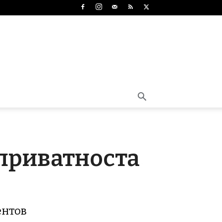
 приватноста
ентов