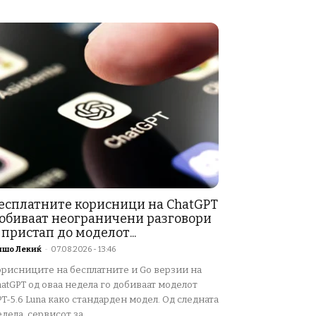
есплатните корисници на ChatGPT
обиваат неограничени разговори
 пристап до моделот...
ишо Лекиќ
-
07.08.2026 - 13:46
орисниците на бесплатните и Go верзии на
atGPT од оваа недела го добиваат моделот
T-5.6 Luna како стандарден модел. Од следната
дела, сервисот за...