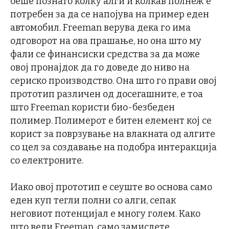
беше познато колку алги и колкав полнеж е
потребен за да се напојува на пример еден
автомобил. Freeman верува дека го има
одговорот на ова прашање, но она што му
фали се финансиски средства за да може
овој пронајдок да го доведе до ниво на
сериско производство. Она што го прави овој
прототип различен од досегашните, е тоа
што Freeman користи био-безбеден
полимер. Полимерот е битен елемент кој се
корист за поврзување на влакната од алгите
со цел за создавање на подобра интеракција
со електроните.
Иако овој прототип е сеуште во основа само
еден куп тегли полни со алги, сепак
неговиот потенцијал е многу голем. Како
што вели Freeman, само замислете