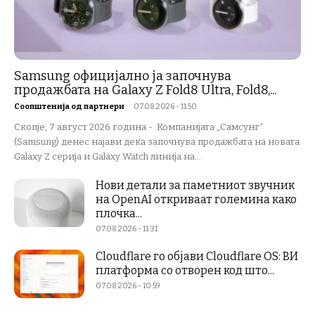
Samsung официјално ја започнува
продажбата на Galaxy Z Fold8 Ultra, Fold8,...
Соопштенија од партнери
-
07.08.2026 - 11:50
Скопје, 7 август 2026 година - Компанијата „Самсунг“
(Samsung) денес најави дека започнува продажбата на новата
Galaxy Z серија и Galaxy Watch линија на...
Нови детали за паметниот звучник
на OpenAI откриваат големина како
плочка...
07.08.2026 - 11:31
Cloudflare го објави Cloudflare OS: ВИ
платформа со отворен код што...
07.08.2026 - 10:59