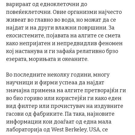
варираат од едноклеточни до
повеќеклеточни. Овие организми најчесто
живеат во главно во вода, но можат да се
најдат и на други влажни површини. За
екосистемите, појавата на алгите се смета
како непријатен и непредвидлив феномен
кој настанува и ги зафаќа релативно брзо
езерата, морињата и океаните.
Во последните неколку години, многу
научници и фирми успеаа да најдат
значајна примена на алгите претворајќи ги
во био гориво или користејќи ги како еден
вид филтер или прочистувач на издувните
гасови од фабриките. Па така, најновите
информации кои доаѓаат од една мала
лабораторија од West Berkeley, USA, се