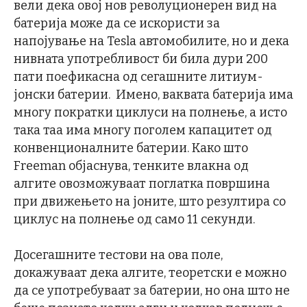
вели дека овој нов револуционерен вид на
батерија може да се искористи за
напојување на Tesla автомобилите, но и дека
нивната употребливост би била дури 200
пати поефикасна од сегашните литиум-
јонски батерии. Имено, ваквата батерија има
многу пократки циклуси на полнење, а исто
така таа има многу поголем капацитет од
конвенционалните батерии. Како што
Freeman објаснува, тенките влакна од
алгите овозможуваат поглатка површина
при движењето на јоните, што резултира со
циклус на полнење од само 11 секунди.
Досегашните тестови на ова поле,
докажуваат дека алгите, теоретски е можно
да се употребуваат за батерии, но она што не