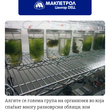
Алгите се голема група на организми во која
спаѓаат многу разноврсни облици, кои