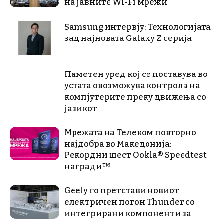
на јавните Wi-Fi мрежи
Samsung интервју: Технологијата
зад најновата Galaxy Z серија
Паметен уред кој се поставува во
устата овозможува контрола на
компјутерите преку движења со
јазикот
Мрежата на Телеком повторно
најдобра во Македонија:
Рекордни шест Ookla® Speedtest
награди™
Geely го претстави новиот
електричен погон Thunder со
интегрирани компоненти за