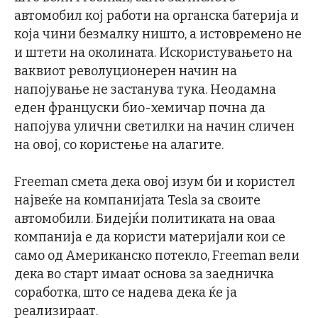
автомобил кој работи на органска батерија и
која чини безмалку ништо, а истовремено не
и штети на околината. Искористувањето на
ваквиот револуционерен начин на
напојување не застанува тука. Неодамна
еден француски био-хемичар почна да
напојува улични светилки на начин сличен
на овој, со користење на алагите.
Freeman смета дека овој изум би и користел
највеќе на компанијата Tesla за своите
автомобили. Бидејќи политиката на оваа
компанија е да користи материјали кои се
само од Американско потекло, Freeman вели
дека во старт имаат основа за заедничка
соработка, што се надева дека ќе ја
реализираат.