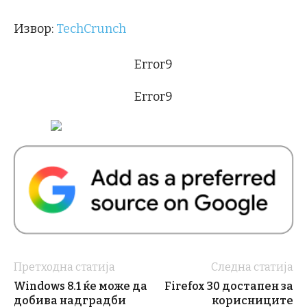
Извор:
TechCrunch
Error9
Error9
Претходна статија
Следна статија
Windows 8.1 ќе може да
Firefox 30 достапен за
добива надградби
корисниците