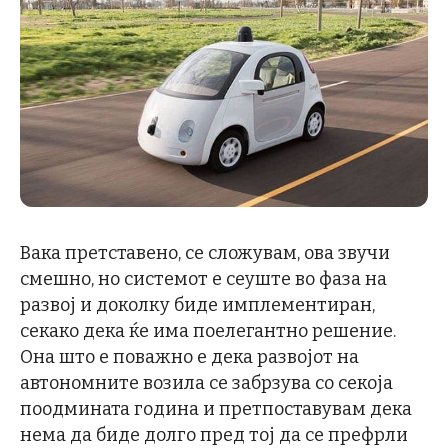
Вака претставено, се сложувам, ова звучи
смешно, но системот е сеуште во фаза на
развој и доколку биде имплементиран,
секако дека ќе има поелегантно решение.
Она што е поважно е дека развојот на
автономните возила се забрзува со секоја
поодмината година и претпоставувам дека
нема да биде долго пред тој да се префрли