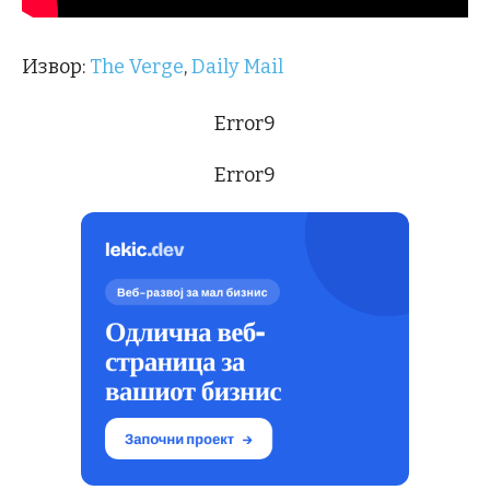
Извор:
The Verge
,
Daily Mail
Error9
Error9