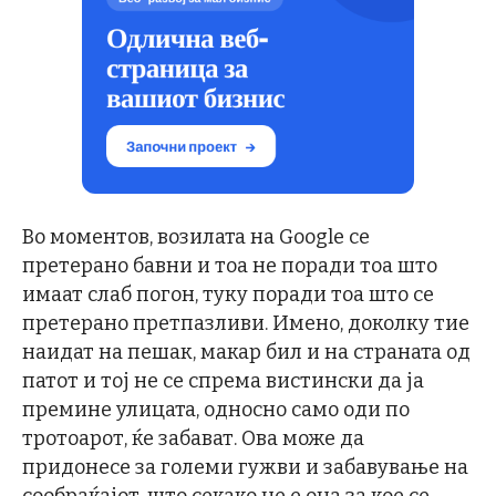
Во моментов, возилата на Google се
претерано бавни и тоа не поради тоа што
имаат слаб погон, туку поради тоа што се
претерано претпазливи. Имено, доколку тие
наидат на пешак, макар бил и на страната од
патот и тој не се спрема вистински да ја
премине улицата, односно само оди по
тротоарот, ќе забават. Ова може да
придонесе за големи гужви и забавување на
сообраќајот, што секако не е она за кое се