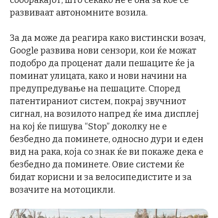
развиваат автономните возила.
За да може да реагира како вистински возач,
Google развива нови сензори, кои ќе можат
подобро да проценат дали пешаците ќе ја
поминат улицата, како и нови начини на
предупредување на пешаците. Според
патентираниот систем, покрај звучниот
сигнал, на возилото напред ќе има дисплеј
на кој ќе пишува “Stop” доколку не е
безбедно да поминете, односно дури и еден
вид на рака, која со знак ќе ви покаже дека е
безбедно да поминете. Овие системи ќе
бидат корисни и за велосипедистите и за
возачите на мотоцикли.