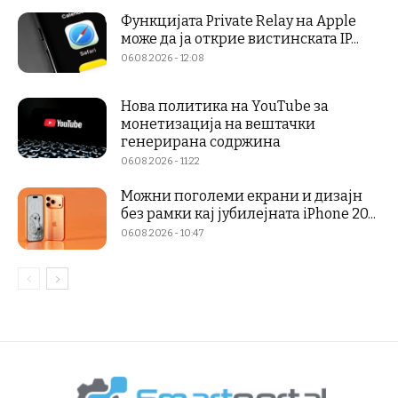
Функцијата Private Relay на Apple
може да ја открие вистинската IP...
06.08.2026 - 12:08
Нова политика на YouTube за
монетизација на вештачки
генерирана содржина
06.08.2026 - 11:22
Можни поголеми екрани и дизајн
без рамки кај јубилејната iPhone 20...
06.08.2026 - 10:47