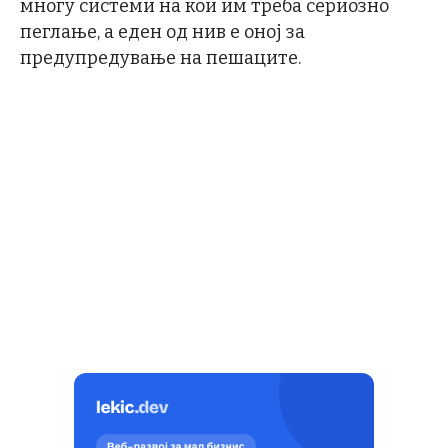
многу системи на кои им треба сериозно
пеглање, а еден од нив е оној за
предупредување на пешаците.