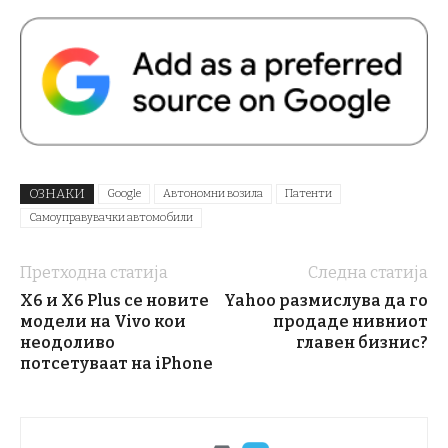
ОЗНАКИ
Google
Автономни возила
Патенти
Самоуправувачки автомобили
Претходна статија
Следна статија
X6 и X6 Plus се новите
Yahoo размислува да го
модели на Vivo кои
продаде нивниот
неодоливо
главен бизнис?
потсетуваат на iPhone