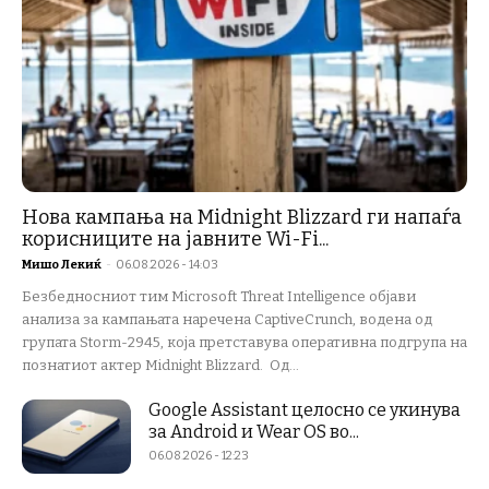
Нова кампања на Midnight Blizzard ги напаѓа
корисниците на јавните Wi-Fi...
Мишо Лекиќ
-
06.08.2026 - 14:03
Безбедносниот тим Microsoft Threat Intelligence објави
анализа за кампањата наречена CaptiveCrunch, водена од
групата Storm-2945, која претставува оперативна подгрупа на
познатиот актер Midnight Blizzard. Од...
Google Assistant целосно се укинува
за Android и Wear OS во...
06.08.2026 - 12:23