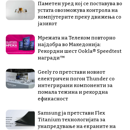
Паметен уред кој се поставува во
устата овозможува контрола на
компјутерите преку движења со
јазикот
Мрежата на Телеком повторно
најдобра во Македонија:
Рекордни шест Ookla® Speedtest
награди™
Geely го претстави новиот
електричен погон Thunder со
интегрирани компоненти за
помала тежина и рекордна
ефикасност
Samsung ја претстави Flex
Titanium технологијата за
унапредување на екраните на