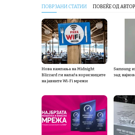
ПОВРЗАНИ СТАТИИ
ПОВЕЌЕ ОД АВТО
Нова кампања на Midnight
Samsung ин
Blizzard ги напаѓа корисниците
зад најнов
на јавните Wi-Fi мрежи