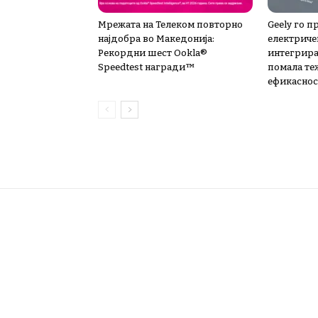
Мрежата на Телеком повторно
Geely го п
најдобра во Македонија:
електриче
Рекордни шест Ookla®
интегрира
Speedtest награди™
помала те
ефикаснос