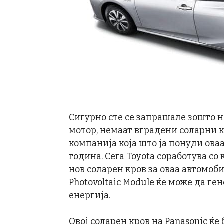
Сигурно сте се запрашале зошто н
мотор, немаат вградени соларни к
компанија која што ја понуди оваа
година. Сега Toyota соработува со
нов соларен кров за оваа автомоб
Photovoltaic Module ќе може да ге
енергија.
Овој соларен кров на Panasonic ќе