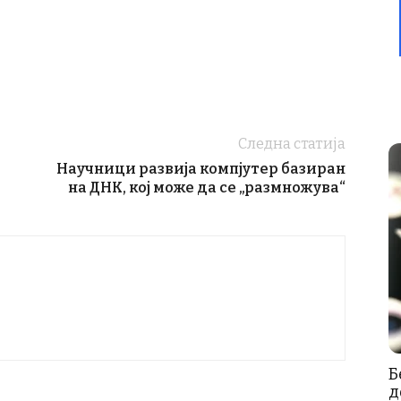
Следна статија
Научници развија компјутер базиран
на ДНК, кој може да се „размножува“
Б
д