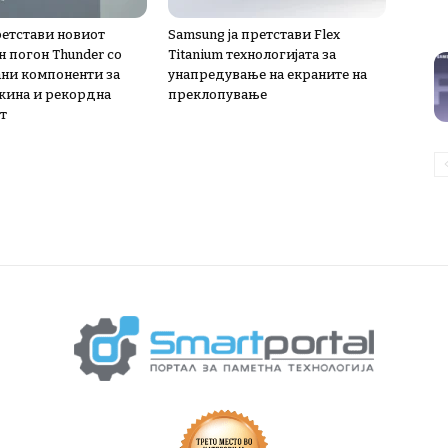
ретстави новиот
Samsung ја претстави Flex
н погон Thunder со
Titanium технологијата за
ни компоненти за
унапредување на екраните на
жина и рекордна
преклопување
т