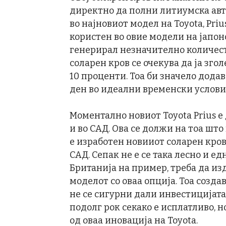
директно да полни литиумска авт
во најновиот модел на Toyota, Pri
користен во овие модели на јапо
генерирал незначително количест
соларен кров се очекува да ја зг
10 проценти. Тоа би значело дода
ден во идеални временски услови
Моментално новиот Toyota Prius е 
и во САД. Ова се должи на тоа што
е изработен новииот соларен кров
САД. Сепак не е се така лесно и е
Британија на пример, треба да из
моделот со оваа опција. Тоа созда
не се сигурни дали инвестицијата
подолг рок секако е исплатливо, н
од оваа иновација на Toyota.