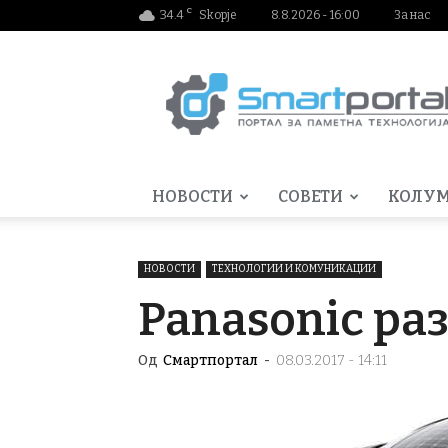
C
34.4
Skopje
8.8.2026 - 16:00
За нас
Smartportal.mk
НОВОСТИ
СОВЕТИ
КОЛУ
НОВОСТИ
ТЕХНОЛОГИИ И КОМУНИКАЦИИ
Panasonic раз
Од
Смартпортал
-
08.03.2017 - 14:11