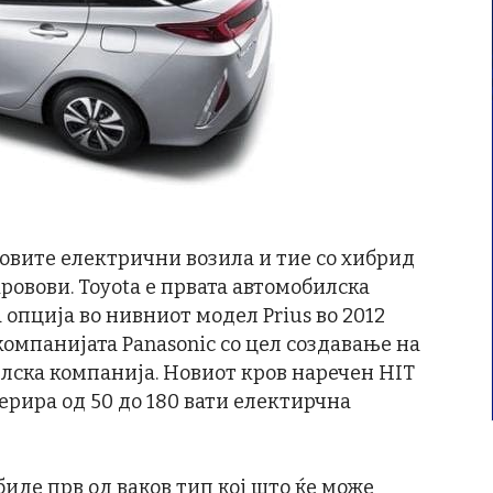
овите електрични возила и тие со хибрид
ровови. Toyota е првата автомобилска
 опција во нивниот модел Prius во 2012
 компанијата Panasonic со цел создавање на
илска компанија. Новиот кров наречен HIT
нерира од 50 до 180 вати електирчна
 биде прв од ваков тип кој што ќе може