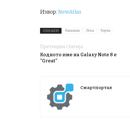
Извор:
NewAtlas
ОЗНАКИ
Panasonic
Prius
Toyota
Претходна статија
Кодното име на Galaxy Note 8 е
“Great”
Смартпортал