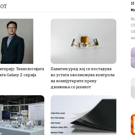
и
РОТ
М
К
Ch
GP
не
тервју: Технологијата
Паметен уред кој се поставува
ата Galaxy Z серија
во устата овозможува контрола
на компјутерите преку
движења со јазикот