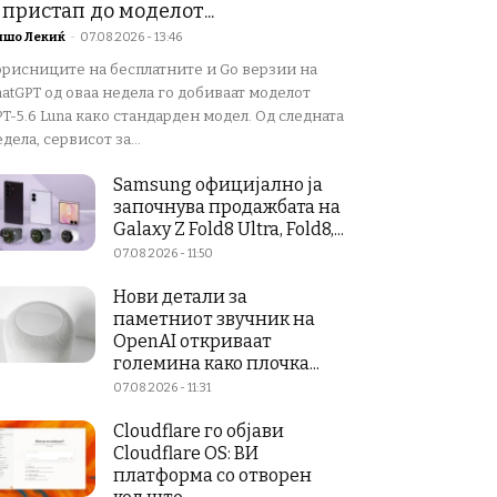
 пристап до моделот...
ишо Лекиќ
-
07.08.2026 - 13:46
орисниците на бесплатните и Go верзии на
atGPT од оваа недела го добиваат моделот
T-5.6 Luna како стандарден модел. Од следната
дела, сервисот за...
Samsung официјално ја
започнува продажбата на
Galaxy Z Fold8 Ultra, Fold8,...
07.08.2026 - 11:50
Нови детали за
паметниот звучник на
OpenAI откриваат
големина како плочка...
07.08.2026 - 11:31
Cloudflare го објави
Cloudflare OS: ВИ
платформа со отворен