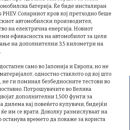
омобилска батерија. Ќе биде инсталиран
us PHEV. Соларниот кров кој претходно беше
нскиот автомобилски производител,
во на електрична енергија. Новиот
олеми ефикасноста на автомобилот за цели
вање на дополнителни 3,5 километри на
.
достапен само во Јапонија и Европа, но не
 материјалот, одностно стаклото од кој што
, не ги поминал безбедносните тестови во
дноставно. Потрошувачите во Велика
двојат дополнителни 1,500 фунти за
ва дилема кај повеќето купувачи, бидејќи
 ќе им се врати. Доколку размислуваат на
о останува времето да покаже за користа