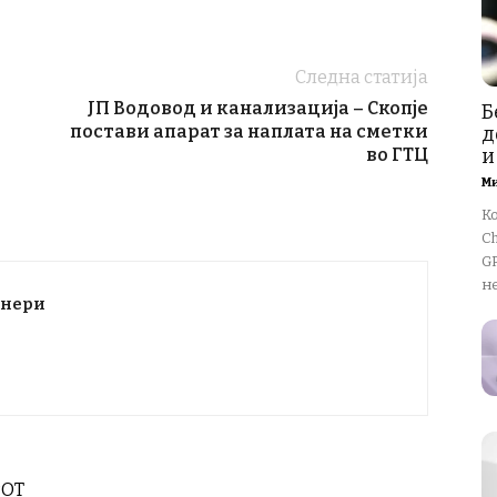
Следна статија
ЈП Водовод и канализација – Скопје
Б
постави апарат за наплата на сметки
д
во ГТЦ
и
М
К
Ch
GP
не
тнери
РОТ