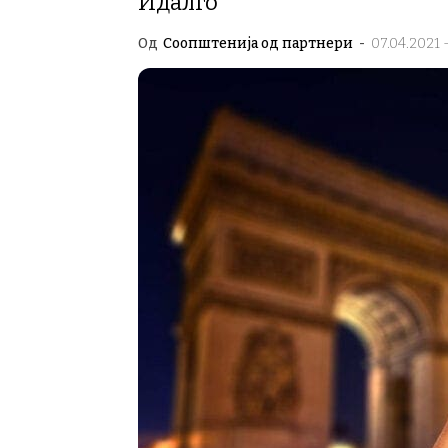
Идалго
Од
Соопштенија од партнери
-
07.04.2021 -