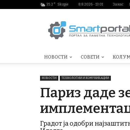
C
35.2
Skopje
8.8.2026 - 13:01
За нас
Smartportal.mk
НОВОСТИ
СОВЕТИ
КОЛУ
НОВОСТИ
ТЕХНОЛОГИИ И КОМУНИКАЦИИ
Париз даде з
имплементаци
Градот ја одобри најзаштит