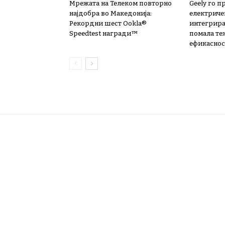
Мрежата на Телеком повторно
Geely го п
најдобра во Македонија:
електриче
Рекордни шест Ookla®
интегрира
Speedtest награди™
помала те
ефикаснос