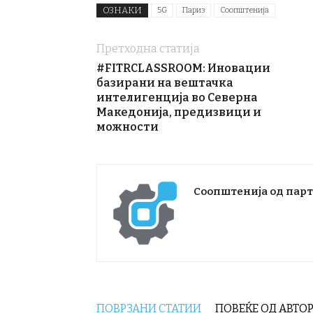
ОЗНАКИ
5G
Париз
Соопштенија
Претходна статија
#FITRCLASSROOM: Иновации
базирани на вештачка
интелигенција во Северна
Македонија, предизвици и
можности
Соопштенија од пар
ПОВРЗАНИ СТАТИИ
ПОВЕЌЕ ОД АВТО