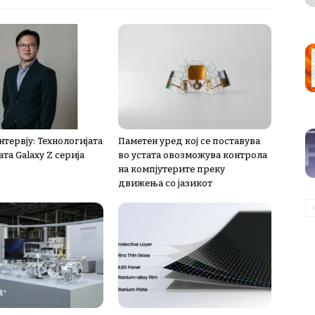
тервју: Технологијата
Паметен уред кој се поставува
ата Galaxy Z серија
во устата овозможува контрола
на компјутерите преку
движења со јазикот