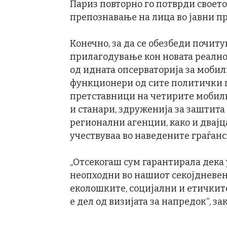
Париз повторно го потврди своет
препознавање на лица во јавни пр
Конечно, за да се обезбеди почит
прилагодување кон новата реално
од идната опсерваторија за мобил
функционери од сите политички г
претставници на четирите мобил
и станари, здруженија за заштит
регионални агенции, како и двајц
учествуваа во наведените граѓан
„Отсекогаш сум гарантирала дека 
неопходни во нашиот секојдневен
еколошките, социјални и етичките
е дел од визијата за напредок“, за