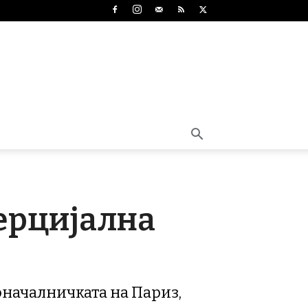
мерцијална
оначалничката на Париз,