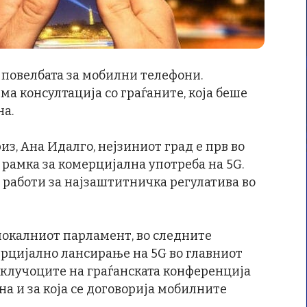
и повелбата за мобилни телефони.
а консултација со граѓаните, која беше
на.
з, Ана Идалго, нејзиниот град е прв во
рамка за комерцијална употреба на 5G.
е работи за најзаштитничка регулатива во
локалниот парламент, во следните
рцијално лансирање на 5G во главниот
заклучоците на граѓанската конференција
на и за која се договорија мобилните