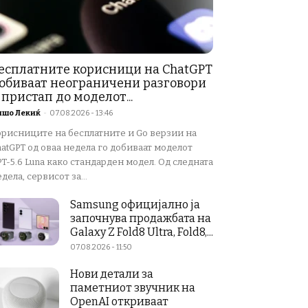
есплатните корисници на ChatGPT
обиваат неограничени разговори
 пристап до моделот...
ишо Лекиќ
-
07.08.2026 - 13:46
орисниците на бесплатните и Go верзии на
atGPT од оваа недела го добиваат моделот
T-5.6 Luna како стандарден модел. Од следната
дела, сервисот за...
Samsung официјално ја
започнува продажбата на
Galaxy Z Fold8 Ultra, Fold8,...
07.08.2026 - 11:50
Нови детали за
паметниот звучник на
OpenAI откриваат