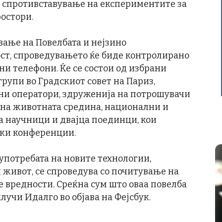
о спротивставување на експериментите за
остори.
ување на Повелбата и нејзино
ст, спроведувањето ќе биде контролирано
ни телефони. Ќе се состои од избрани
рупи во Градскиот совет на Париз,
ни оператори, здруженија на потрошувачи
а на животната средина, национални и
а научници и двајца поединци, кои
ски конференции.
употребата на новите технологии,
 живот, се спроведува со почитување на
 вредности. Среќна сум што оваа повелба
клучи Идалго во објава на Фејсбук.