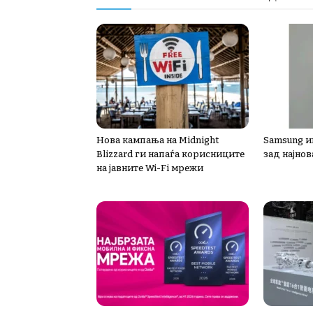
Нова кампања на Midnight
Samsung ин
Blizzard ги напаѓа корисниците
зад најнов
на јавните Wi-Fi мрежи