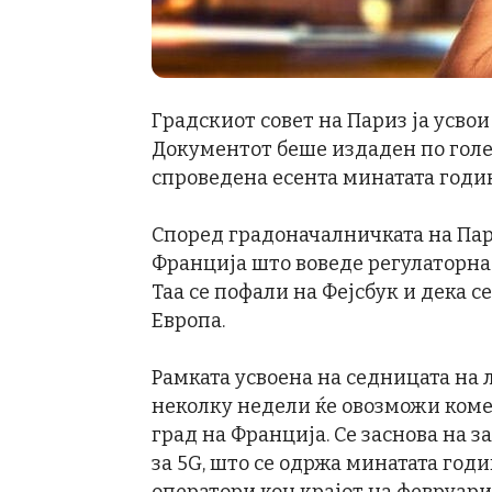
Градскиот совет на Париз ја усво
Документот беше издаден по голем
спроведена есента минатата годи
Според градоначалничката на Пари
Франција што воведе регулаторна 
Таа се пофали на Фејсбук и дека с
Европа.
Рамката усвоена на седницата на 
неколку недели ќе овозможи коме
град на Франција. Се заснова на 
за 5G, што се одржа минатата годи