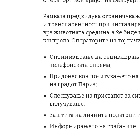
оператори кон крајот на февруари
Рамката предвидува ограничувањ
и транспарентност при инсталира
врз животната средина, а ќе биде
контрола. Операторите на тој начи
Оптимизирање на рециклирањет
телефонската опрема;
Придонес кон почитувањето на
на градот Париз;
Олеснување на пристапот за си
вклучување;
Заштита на личните податоци и
Информирањето на граѓаните.