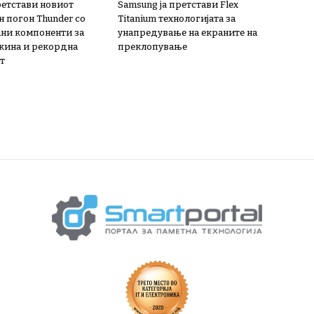
ретстави новиот
Samsung ја претстави Flex
н погон Thunder со
Titanium технологијата за
ни компоненти за
унапредување на екраните на
жина и рекордна
преклопување
т