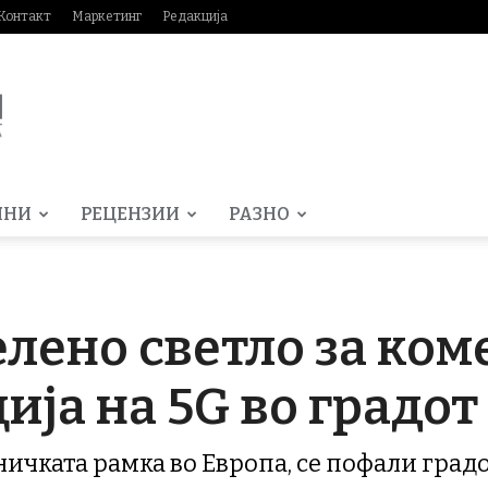
Контакт
Маркетинг
Редакција
МНИ
РЕЦЕНЗИИ
РАЗНО
елено светло за ко
ја на 5G во градот
ничката рамка во Европа, се пофали град