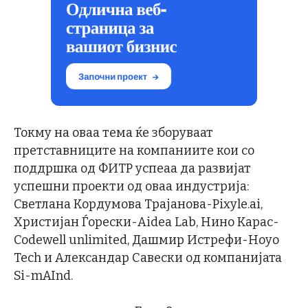
Токму на оваа тема ќе зборуваат
претставниците на компаниите кои со
поддршка од ФИТР успеаа да развијат
успешни проекти од оваа индустрија:
Светлана Кордумова Трајанова-Pixyle.ai,
Христијан Ѓорески-Aidea Lab, Нино Карас-
Codewell unlimited, Дашмир Истрефи-Hoyo
Tech и Александар Савески од компанијата
Si-mAInd.