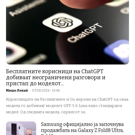
Бесплатните корисници на ChatGPT
добиваат неограничени разговори и
пристап до моделот...
Мишо Лекиќ
-
07.08.2026 - 13:46
Корисниците на бесплатните и Go верзии на ChatGPT од оваа
недела го добиваат моделот GPT-5.6 Luna како стандарден
модел. Од следната недела, сервисот за...
Samsung официјално ја започнува
продажбата на Galaxy Z Fold8 Ultra,