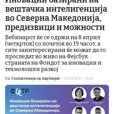
вештачка интелигенција
во Северна Македонија,
предизвици и можности
Вебинарот ќе се одржи на 8 април
(четврток) со почеток во 19 часот, a
сите заинтересирани ќе можат да го
проследат во живо на Фејсбук
страната на Фондот за иновации и
технолошки развој
Од
Соопштенија од партнери
-
07.04.2021 - 11:23