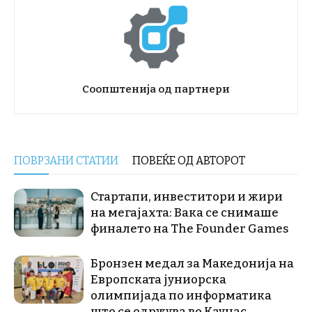
Соопштенија од партнери
ПОВРЗАНИ СТАТИИ
ПОВЕЌЕ ОД АВТОРОТ
Стартапи, инвеститори и жири
на мегајахта: Вака се снимаше
финалето на The Founder Games
Бронзен медал за Македонија на
Европската јуниорска
олимпијада по информатика
што се одржува во Каунас,