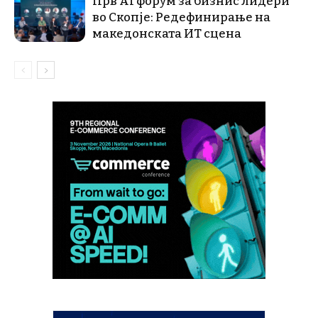
Прв AI форум за бизнис лидери
во Скопје: Редефинирање на
македонската ИТ сцена