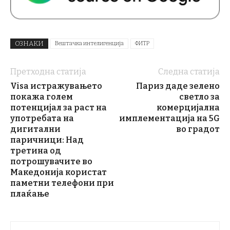
ОЗНАКИ
Вештачка интелигенција
ФИТР
Претходна статија
Следна статија
Visa истражувањето
Париз даде зелено
покажа голем
светло за
потенцијал за раст на
комерцијална
употребата на
имплементација на 5G
дигитални
во градот
паричници: Над
третина од
потрошувачите во
Македонија користат
паметни телефони при
плаќање