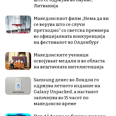
Литванија
Македонскиот филм „Нема да ви
се верува што се случи
претходно“ со светска премиера
во официјалната конкуренција
на фестивалот во Олденбург
Македонските ученици
освојуваат медали и во областа
на вештачката интелигенција
Samsung денес во Лондон го
одржува летното издание на
Galaxy Unpacked, a настанот
започнува во 15 часот по
македонско време