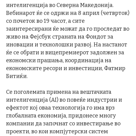
интелигенција во Северна Македонија.
Вебинарот ќе се одржи на 8 април (четврток)
со почеток во 19 часот, a сите
заинтересирани ќе можат да го проследат во
живо на Фејсбук страната на Фондот за
иновации и технолошки развој. На настанот
ќе се обрати и вицепремиерот задолжен за
економски прашања, координација на
економските ресори и инвестиции, Фатмир
Битиќи.
Се поголемата примена на вештачката
интелигенција (AI) во повеќе индустрии и
ефектот кој оваа технологија го има врз
глобалната економија, придонесе многу
компании да започнат со инвестирање во
проекти, во кои компјутерски систем