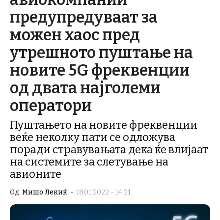
предупредуваат за
можен хаос пред
утрешното пуштање на
новите 5G фреквенции
од двата најголеми
оператори
Пуштањето на новите фреквенции
веќе неколку пати се одложува
поради стравувањата дека ќе влијаат
на системите за слетување на
авионите
Од
Мишо Лекиќ
-
18.01.2022 - 14:21