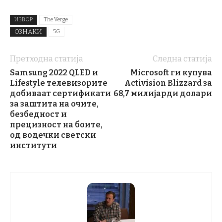
ИЗВОР
The Verge
ОЗНАКИ
5G
Претходна статија
Следна статија
Samsung 2022 QLED и
Microsoft ги купува
Lifestyle телевизорите
Activision Blizzard за
добиваат сертификати
68,7 милијарди долари
за заштита на очите,
безбедност и
прецизност на боите,
од водечки светски
институти