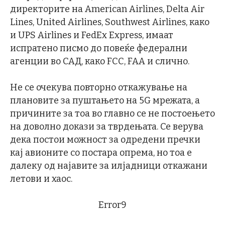
директорите на American Airlines, Delta Air
Lines, United Airlines, Southwest Airlines, како
и UPS Airlines и FedEx Express, имаат
испратено писмо до повеќе федерални
агенции во САД, како FCC, FAA и слично.
Не се очекува повторно откажување на
плановите за пуштањето на 5G мрежата, а
причините за тоа во главно се не постоењето
на доволно докази за тврдењата. Се верува
дека постои можност за одредени пречки
кај авионите со постара опрема, но тоа е
далеку од најавите за илјадници откажани
летови и хаос.
Error9