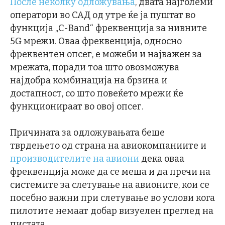
После неколку одложувања
, двата најголеми
оператори во САД од утре ќе ја пуштат во
функција „C-Band“ фреквенција за нивните
5G мрежи. Оваа фреквенција, односно
фреквентен опсег, е можеби и најважен за
мрежата, поради тоа што овозможува
најдобра комбинација на брзина и
достапност, со што повеќето мрежи ќе
функционираат во овој опсег.
Причината за одложувањата беше
тврдењето од страна на авиокомпаниите и
производителите на авиони
дека оваа
фреквенција може да се меша и да пречи на
системите за слетување на авионите, кои се
посебно важни при слетување во услови кога
пилотите немаат добар визуелен преглед на
пистата.