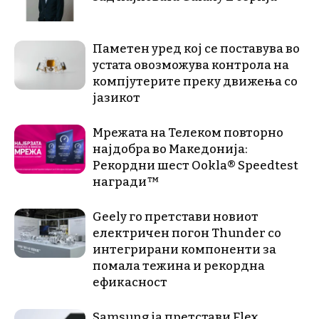
Паметен уред кој се поставува во
устата овозможува контрола на
компјутерите преку движења со
јазикот
Мрежата на Телеком повторно
најдобра во Македонија:
Рекордни шест Ookla® Speedtest
награди™
Geely го претстави новиот
електричен погон Thunder со
интегрирани компоненти за
помала тежина и рекордна
ефикасност
Samsung ја претстави Flex