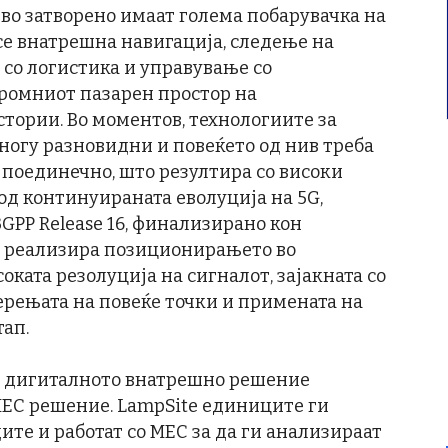
во затворено имаат голема побарувачка на
се внатрешна навигација, следење на
 со логистика и управување со
громниот пазарен простор на
тории. Во моментов, технологиите за
ногу разновидни и повеќето од нив треба
поединечно, што резултира со високи
 од континуираната еволуција на 5G,
GPP Release 16, финализирано кон
се реализира позиционирањето во
соката резолуција на сигналот, зајакната со
ерењата на повеќе точки и примената на
ап.
G дигиталното внатрешно решение
MEC решение. LampSite eдиниците ги
ите и работат со MEC за да ги анализираат