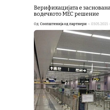
Верификацијата е заснована
водечкото MEC решение
Од
Соопштенија од партнери
-
03.05.2021 -