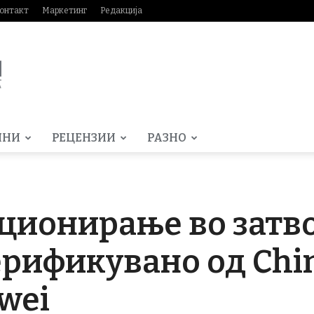
онтакт
Маркетинг
Редакција
МНИ
РЕЦЕНЗИИ
РАЗНО
ционирање во затв
верификувано од Chi
wei