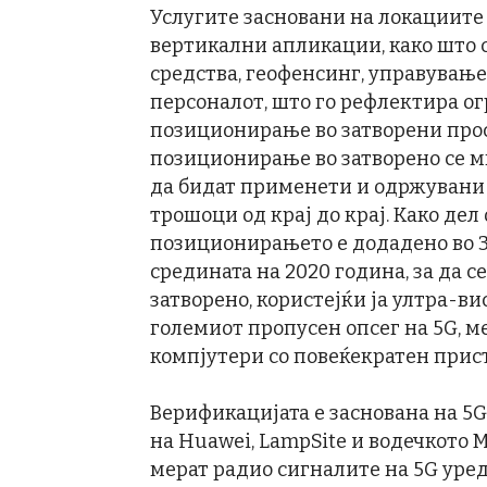
Услугите засновани на локациите 
вертикални апликации, како што 
средства, геофенсинг, управување
персоналот, што го рефлектира о
позиционирање во затворени прос
позиционирање во затворено се м
да бидат применети и одржувани 
трошоци од крај до крај. Како дел
позиционирањето е додадено во 3
средината на 2020 година, за да 
затворено, користејќи ја ултра-ви
големиот пропусен опсег на 5G, м
компјутери со повеќекратен прист
Верификацијата е заснована на 5
на Huawei, LampSite и водечкото 
мерат радио сигналите на 5G уред