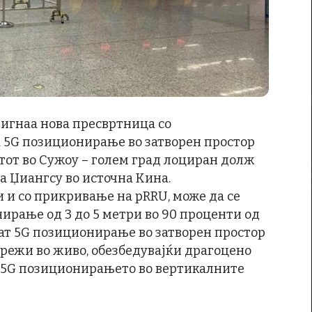
тигнаа нова пресвртница со
 5G позиционирање во затворен простор
тот во Сужоу – голем град лоциран долж
а Џиангсу во источна Кина.
 и со прикривање на pRRU, може да се
ирање од 3 до 5 метри во 90 проценти од
пат 5G позиционирање во затворен простор
мрежи во живо, обезбедувајќи драгоцено
а 5G позиционирањето во вертикалните