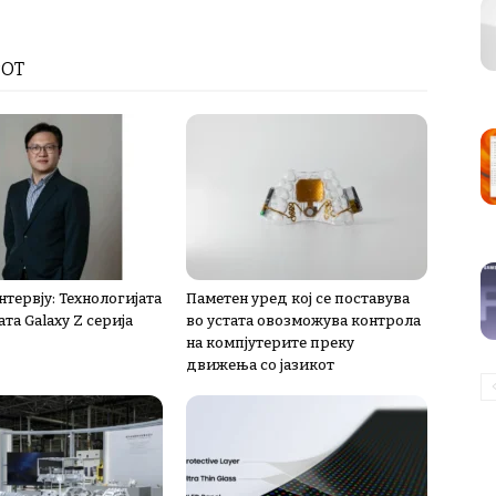
РОТ
тервју: Технологијата
Паметен уред кој се поставува
ата Galaxy Z серија
во устата овозможува контрола
на компјутерите преку
движења со јазикот