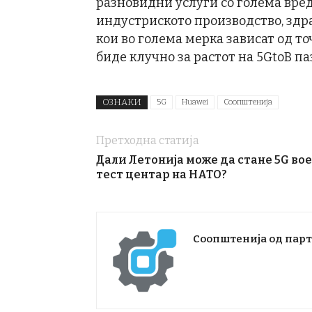
разновидни услуги со голема вре
индустриското производство, здр
кои во голема мерка зависат од т
биде клучно за растот на 5GtoB п
ОЗНАКИ
5G
Huawei
Соопштенија
Претходна статија
Дали Летонија може да стане 5G во
тест центар на НАТО?
Соопштенија од пар