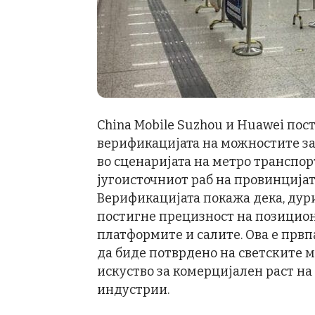
China Mobile Suzhou и Huawei пос
верификацијата на можностите за
во сценаријата на метро транспор
југоисточниот раб на провинцијат
Верификацијата покажа дека, дури
постигне прецизност на позицион
платформите и салите. Ова е прв
да биде потврдено на светските 
искуство за комерцијален раст н
индустрии.