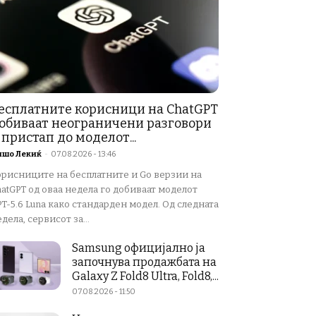
есплатните корисници на ChatGPT
обиваат неограничени разговори
 пристап до моделот...
ишо Лекиќ
-
07.08.2026 - 13:46
орисниците на бесплатните и Go верзии на
atGPT од оваа недела го добиваат моделот
T-5.6 Luna како стандарден модел. Од следната
дела, сервисот за...
Samsung официјално ја
започнува продажбата на
Galaxy Z Fold8 Ultra, Fold8,...
07.08.2026 - 11:50