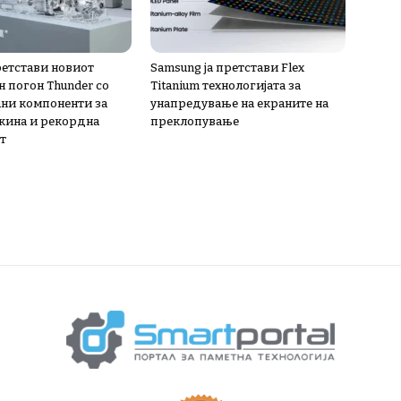
ретстави новиот
Samsung ја претстави Flex
н погон Thunder со
Titanium технологијата за
ни компоненти за
унапредување на екраните на
жина и рекордна
преклопување
т