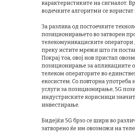
карактеристиките на сигналот. Вр
водечките алгоритми се користат
За разлика од постоечките техно
позиционирањето во затворен пр
телекомуникациските оператори 
преку истите мрежи што ги постав
Покрај тоа, овој нов пристап ово
позиционирање за апликациите од 
телеком операторите во единствен
екосистем. Со повторна употреба 
услуги за позиционирање, 5G поз
индустриските корисници значит
инвестирање.
Бидејќи 5G брзо се шири во разл
затворено ќе им овозможи на тел