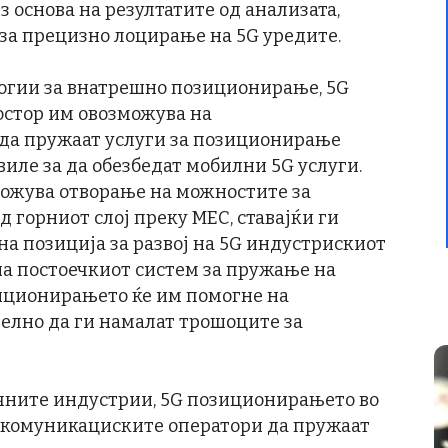
з основа на резултатите од анализата,
 за прецизно лоцирање на 5G уредите.
логии за внатрешно позиционирање, 5G
остор им овозможува на
да пружаат услуги за позиционирање
иле за да обезбедат мобилни 5G услуги.
зможува отворање на можностите за
горниот слој преку MEC, ставајќи ги
а позиција за развој на 5G индустрискиот
на постоечкиот систем за пружање на
иционирањето ќе им помогне на
елно да ги намалат трошоците за
ичните индустрии, 5G позиционирањето во
екомуникациските оператори да пружаат