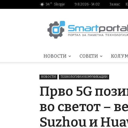
C
34
Skopje
9.8.2026 - 14:02
За нас
К
Smartportal.mk
НОВОСТИ
СОВЕТИ
КОЛУ
НОВОСТИ
ТЕХНОЛОГИИ И КОМУНИКАЦИИ
Прво 5G пози
во светот – 
Suzhou и Hua