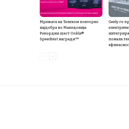
Мрежата на Телеком повторно
Geely го п
најдобра во Македонија:
електриче
Рекордни шест Ookla®
интегрира
Speedtest награди™
помала те
ефикаснос