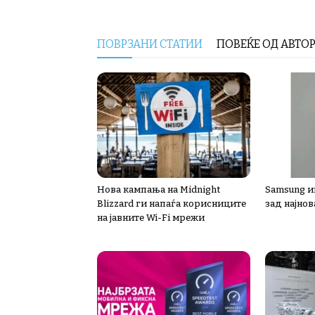
ПОВРЗАНИ СТАТИИ
ПОВЕЌЕ ОД АВТО
Нова кампања на Midnight
Samsung ин
Blizzard ги напаѓа корисниците
зад најнов
на јавните Wi-Fi мрежи