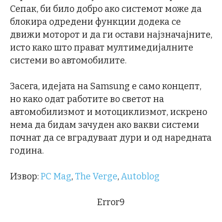
Сепак, би било добро ако системот може да
блокира одредени функции додека се
движи моторот и да ги остави најзначајните,
исто како што прават мултимедијалните
системи во автомобилите.
Засега, идејата на Samsung е само концепт,
но како одат работите во светот на
автомобилизмот и мотоциклизмот, искрено
нема да бидам зачуден ако вакви системи
почнат да се вградуваат дури и од наредната
година.
Извор:
PC Mag
,
The Verge
,
Autoblog
Error9