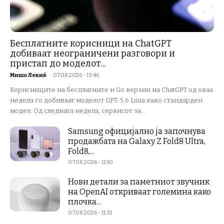
Бесплатните корисници на ChatGPT
добиваат неограничени разговори и
пристап до моделот...
Мишо Лекиќ
-
07.08.2026 - 13:46
Корисниците на бесплатните и Go верзии на ChatGPT од оваа
недела го добиваат моделот GPT-5.6 Luna како стандарден
модел. Од следната недела, сервисот за...
Samsung официјално ја започнува
продажбата на Galaxy Z Fold8 Ultra,
Fold8,...
07.08.2026 - 11:50
Нови детали за паметниот звучник
на OpenAI откриваат големина како
плочка...
07.08.2026 - 11:31