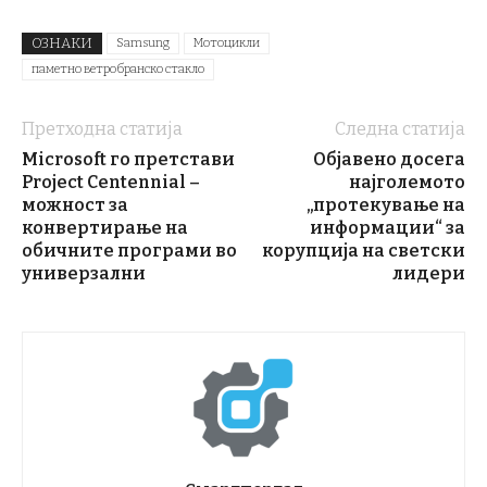
ОЗНАКИ
Samsung
Мотоцикли
паметно ветробранско стакло
Претходна статија
Следна статија
Microsoft го претстави
Објавено досега
Project Centennial –
најголемото
можност за
„протекување на
конвертирање на
информации“ за
обичните програми во
корупција на светски
универзални
лидери