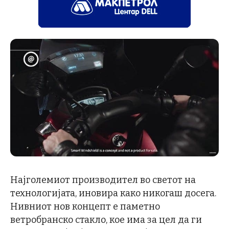
Најголемиот производител во светот на
технологијата, иновира како никогаш досега.
Нивниот нов концепт е паметно
ветробранско стакло, кое има за цел да ги