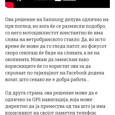
Ова решение на Samsung делува одлично на
прв поглед, но кога ќе се размисли подобро,
со него мотоциклистот константно ќе има
слика на ветробранското стакло. Да, во исто
време ќе може да го гледа патот, но фокусот
скоро секогаш ќе биде на сликата, а не на
околината. Можам да замислам како
корисниците ќе го користат ова за да
скролаат по тајмлајнот на Facebook додека
возат, што секако не е добра работа…
Од друга страна, ова решение може да е
одлично за GPS навигација, која може
директно да ја пренесува од таа што ја има
корисникот на својот паметен телефон.