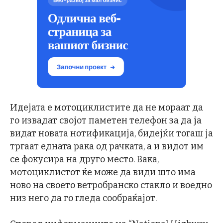
Идејата е мотоциклистите да не мораат да
го извадат својот паметен телефон за да ја
видат новата нотификација, бидејќи тогаш ја
тргаат едната рака од рачката, а и видот им
се фокусира на друго место. Вака,
мотоциклистот ќе може да види што има
ново на своето ветробранско стакло и воедно
низ него да го гледа сообраќајот.