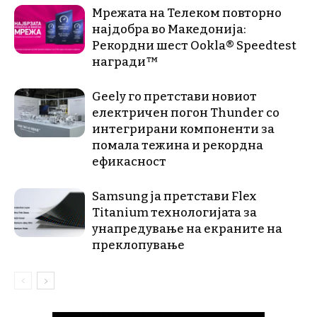
Мрежата на Телеком повторно
најдобра во Македонија:
Рекордни шест Ookla® Speedtest
награди™
Geely го претстави новиот
електричен погон Thunder со
интегрирани компоненти за
помала тежина и рекордна
ефикасност
Samsung ја претстави Flex
Titanium технологијата за
унапредување на екраните на
преклопување