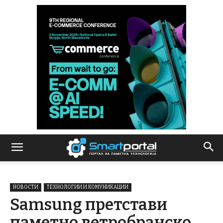
НОВОСТИ
ТЕХНОЛОГИИ И КОМУНИКАЦИИ
Samsung претстави
паметно ветробранско